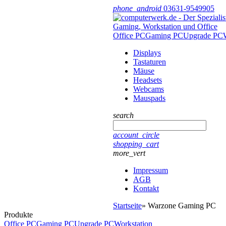
phone_android
03631-9549905
Office PC
Gaming PC
Upgrade PC
Displays
Tastaturen
Mäuse
Headsets
Webcams
Mauspads
search
account_circle
shopping_cart
more_vert
Impressum
AGB
Kontakt
Startseite
»
Warzone Gaming PC
Produkte
Office PC
Gaming PC
Upgrade PC
Workstation