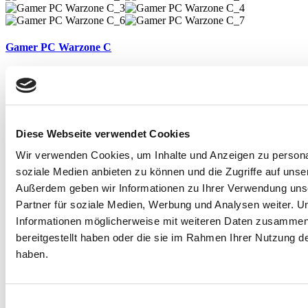
Gamer PC Warzone C
Core Ultra 9 285K
3.7 GHz - 24 Kerne
Prozessor
RTX 5080
NVIDIA GeForce
Diese Webseite verwendet Cookies
Grafik
16 GB - 5600 MHz
Wir verwenden Cookies, um Inhalte und Anzeigen zu personal
Crucial
soziale Medien anbieten zu können und die Zugriffe auf unse
Arbeitsspeicher
Außerdem geben wir Informationen zu Ihrer Verwendung uns
2 TB
Partner für soziale Medien, Werbung und Analysen weiter. U
M.2
MSI Z890
Informationen möglicherweise mit weiteren Daten zusammen,
Mainboard
bereitgestellt haben oder die sie im Rahmen Ihrer Nutzung 
CoreLiquid A13
haben.
Wasserkühlung
€
3.279,00
Mehr Details