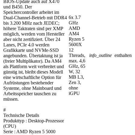
BIOS-Update auch auf X470
und B450. Der
Speichercontroller arbeitet im
6x 3.7
Dual-Channel-Betrieb mit DDR4
GHz
bis 3.200 MHz nach JEDEC;
AMD
höhere Taktraten sind per XMP
AM4
möglich, werden vom Hersteller
Ryzen 5
aber nicht zertifiziert. Über 24
5600X
Lanes, PCIe 4.0 werden
12
Grafikkarte und NVMe-SSD
Threads,
info_outline
enthalten
angebunden. Übertaktung ist ja
max. 4,6
(freier Multiplikator). Da AM4
GHz, 65
als Plattform weit verbreitet und
W, 32
günstig ist, bleibt dieses Modell
MB L3,
eine wirtschaftliche Option für
Zen 3,
Aufrüstungen bestehender
ohne
Systeme, ohne Mainboard und
iGPU
Arbeitsspeicher tauschen zu
müssen.
#
Technische Details
Produkttyp : Desktop-Prozessor
(CPU)
Serie : AMD Ryzen 5 5000