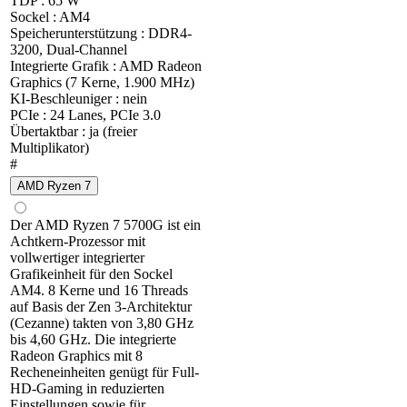
TDP : 65 W
Sockel : AM4
Speicherunterstützung : DDR4-
3200, Dual-Channel
Integrierte Grafik : AMD Radeon
Graphics (7 Kerne, 1.900 MHz)
KI-Beschleuniger : nein
PCIe : 24 Lanes, PCIe 3.0
Übertaktbar : ja (freier
Multiplikator)
#
AMD Ryzen 7
Der AMD Ryzen 7 5700G ist ein
Achtkern-Prozessor mit
vollwertiger integrierter
Grafikeinheit für den Sockel
AM4. 8 Kerne und 16 Threads
auf Basis der Zen 3-Architektur
(Cezanne) takten von 3,80 GHz
bis 4,60 GHz. Die integrierte
Radeon Graphics mit 8
Recheneinheiten genügt für Full-
HD-Gaming in reduzierten
Einstellungen sowie für