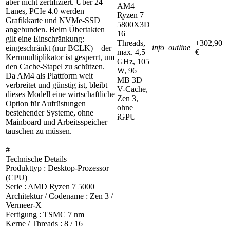
aber nicht zertifiziert. Über 24
AM4
Lanes, PCIe 4.0 werden
Ryzen 7
Grafikkarte und NVMe-SSD
5800X3D
angebunden. Beim Übertakten
16
gilt eine Einschränkung:
Threads,
+302,90
info_outline
eingeschränkt (nur BCLK) – der
max. 4,5
€
Kernmultiplikator ist gesperrt, um
GHz, 105
den Cache-Stapel zu schützen.
W, 96
Da AM4 als Plattform weit
MB 3D
verbreitet und günstig ist, bleibt
V-Cache,
dieses Modell eine wirtschaftliche
Zen 3,
Option für Aufrüstungen
ohne
bestehender Systeme, ohne
iGPU
Mainboard und Arbeitsspeicher
tauschen zu müssen.
#
Technische Details
Produkttyp : Desktop-Prozessor
(CPU)
Serie : AMD Ryzen 7 5000
Architektur / Codename : Zen 3 /
Vermeer-X
Fertigung : TSMC 7 nm
Kerne / Threads : 8 / 16