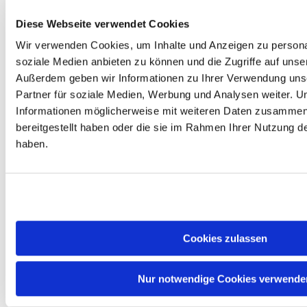
(CPU)
Serie : AMD Ryzen 7 5000
Diese Webseite verwendet Cookies
Architektur / Codename : Zen 3 /
Vermeer
Wir verwenden Cookies, um Inhalte und Anzeigen zu personal
Fertigung : TSMC 7 nm
soziale Medien anbieten zu können und die Zugriffe auf unse
Kerne / Threads : 8 / 16
Außerdem geben wir Informationen zu Ihrer Verwendung uns
Basistakt : 3,80 GHz
Max. Boost-Takt : 4,70 GHz
Partner für soziale Medien, Werbung und Analysen weiter. U
L2-Cache : 4 MB
Informationen möglicherweise mit weiteren Daten zusammen,
L3-Cache : 32 MB
bereitgestellt haben oder die sie im Rahmen Ihrer Nutzung 
TDP : 105 W
Sockel : AM4
haben.
Speicherunterstützung : DDR4-
3200, Dual-Channel
Integrierte Grafik : nein
KI-Beschleuniger : nein
PCIe : 24 Lanes, PCIe 4.0
Übertaktbar : ja (freier
Multiplikator)
Cookies zulassen
#
Der AMD Ryzen 7 5800X3D ist
Nur notwendige Cookies verwende
ein Achtkern-Prozessor der Zen
3-Generation für den Sockel