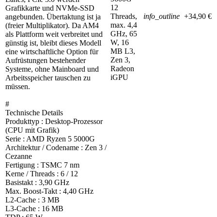
12
Grafikkarte und NVMe-SSD
Threads,
info_outline
+34,90 €
angebunden. Übertaktung ist ja
max. 4,4
(freier Multiplikator). Da AM4
GHz, 65
als Plattform weit verbreitet und
W, 16
günstig ist, bleibt dieses Modell
MB L3,
eine wirtschaftliche Option für
Zen 3,
Aufrüstungen bestehender
Radeon
Systeme, ohne Mainboard und
iGPU
Arbeitsspeicher tauschen zu
müssen.
#
Technische Details
Produkttyp : Desktop-Prozessor
(CPU mit Grafik)
Serie : AMD Ryzen 5 5000G
Architektur / Codename : Zen 3 /
Cezanne
Fertigung : TSMC 7 nm
Kerne / Threads : 6 / 12
Basistakt : 3,90 GHz
Max. Boost-Takt : 4,40 GHz
L2-Cache : 3 MB
L3-Cache : 16 MB