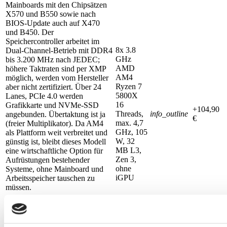
Mainboards mit den Chipsätzen
X570 und B550 sowie nach
BIOS-Update auch auf X470
und B450. Der
Speichercontroller arbeitet im
8x 3.8
Dual-Channel-Betrieb mit DDR4
GHz
bis 3.200 MHz nach JEDEC;
AMD
höhere Taktraten sind per XMP
AM4
möglich, werden vom Hersteller
Ryzen 7
aber nicht zertifiziert. Über 24
5800X
Lanes, PCIe 4.0 werden
16
Grafikkarte und NVMe-SSD
+104,90
Threads,
info_outline
angebunden. Übertaktung ist ja
€
max. 4,7
(freier Multiplikator). Da AM4
GHz, 105
als Plattform weit verbreitet und
W, 32
günstig ist, bleibt dieses Modell
MB L3,
eine wirtschaftliche Option für
Zen 3,
Aufrüstungen bestehender
ohne
Systeme, ohne Mainboard und
iGPU
Arbeitsspeicher tauschen zu
müssen.
#
Technische Details
Produkttyp : Desktop-Prozessor