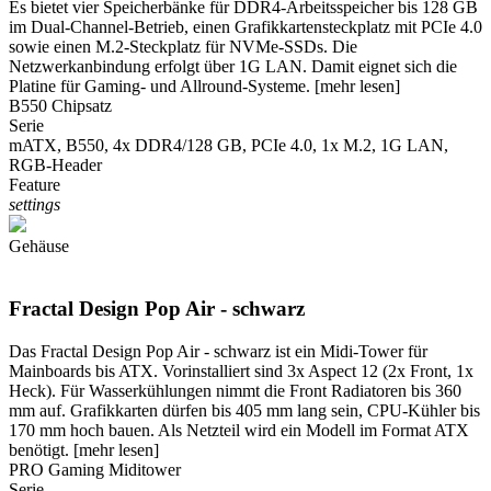
Es bietet vier Speicherbänke für DDR4-Arbeitsspeicher bis 128 GB
im Dual-Channel-Betrieb, einen Grafikkartensteckplatz mit PCIe 4.0
sowie einen M.2-Steckplatz für NVMe-SSDs. Die
Netzwerkanbindung erfolgt über 1G LAN. Damit eignet sich die
Platine für Gaming- und Allround-Systeme.
[mehr lesen]
B550 Chipsatz
Serie
mATX, B550, 4x DDR4/128 GB, PCIe 4.0, 1x M.2, 1G LAN,
RGB-Header
Feature
settings
Gehäuse
Fractal Design Pop Air - schwarz
Das Fractal Design Pop Air - schwarz ist ein Midi-Tower für
Mainboards bis ATX. Vorinstalliert sind 3x Aspect 12 (2x Front, 1x
Heck). Für Wasserkühlungen nimmt die Front Radiatoren bis 360
mm auf. Grafikkarten dürfen bis 405 mm lang sein, CPU-Kühler bis
170 mm hoch bauen. Als Netzteil wird ein Modell im Format ATX
benötigt.
[mehr lesen]
PRO Gaming Miditower
Serie