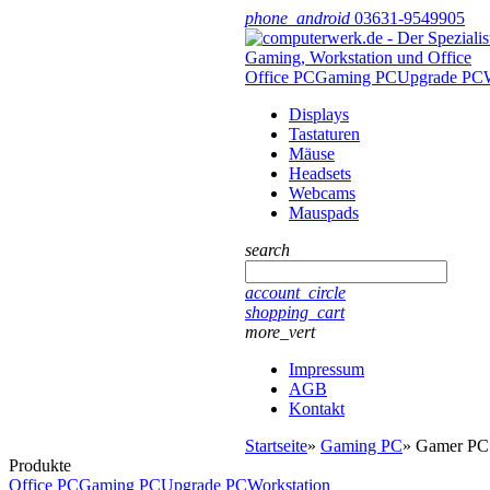
phone_android
03631-9549905
Office PC
Gaming PC
Upgrade PC
Displays
Tastaturen
Mäuse
Headsets
Webcams
Mauspads
search
account_circle
shopping_cart
more_vert
Impressum
AGB
Kontakt
Startseite
»
Gaming PC
»
Gamer PC
Produkte
Office PC
Gaming PC
Upgrade PC
Workstation