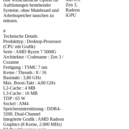
Zen 3,
Aufrüstungen bestehender
Radeon
Systeme, ohne Mainboard und
iGPU
Arbeitsspeicher tauschen zu
müssen.
#
Technische Details
Produkttyp : Desktop-Prozessor
(CPU mit Grafik)
Serie : AMD Ryzen 7 5000G
Architektur / Codename : Zen 3 /
Cezanne
Fertigung : TSMC 7 nm
Kerne / Threads : 8 / 16
Basistakt : 3,80 GHz
Max. Boost-Takt : 4,60 GHz
L2-Cache : 4 MB
L3-Cache : 16 MB
TDP : 65 W
Sockel : AM4
Speicherunterstützung : DDR4-
3200, Dual-Channel
Integrierte Grafik : AMD Radeon
Graphics (8 Kerne, 2.000 MHz)