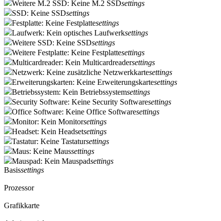
Weitere M.2 SSD: Keine M.2 SSD
settings
SSD: Keine SSD
settings
Festplatte: Keine Festplatte
settings
Laufwerk: Kein optisches Laufwerk
settings
Weitere SSD: Keine SSD
settings
Weitere Festplatte: Keine Festplatte
settings
Multicardreader: Kein Multicardreader
settings
Netzwerk: Keine zusätzliche Netzwerkkarte
settings
Erweiterungskarten: Keine Erweiterungskarte
settings
Betriebssystem: Kein Betriebssystem
settings
Security Software: Keine Security Software
settings
Office Software: Keine Office Software
settings
Monitor: Kein Monitor
settings
Headset: Kein Headset
settings
Tastatur: Keine Tastatur
settings
Maus: Keine Maus
settings
Mauspad: Kein Mauspad
settings
Basis
settings
Prozessor
Grafikkarte