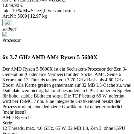
1.049,90 €
inkl. 19 % MwSt. zzgl.
Versandkosten
Art.Nr: 5689 | 12,97 kg
settings
Prozessor
6x 3.7 GHz AMD AM4 Ryzen 5 5600X
Der AMD Ryzen 5 5600X ist ein Sechskern-Prozessor der Zen 3-
Generation (Codename Vermeer) für den Sockel AM4. Seine 6
Kerne und 12 Threads takten von 3,70 GHz Basis bis 4,60 GHz
Boost. Alle Kerne greifen gemeinsam auf 32 MB L3-Cache zu, was
Datenlatenzen niedrig hält und besonders in CPU-limitierten Spielen
für hohe, stabile Bildraten sorgt. Die TDP beträgt 65 W, gefertigt
wird bei TSMC 7 nm. Eine integrierte Grafikeinheit besitzt der
Prozessor nicht, eine dedizierte Grafikkarte ist daher erforderlich.
[mehr lesen]
AMD Ryzen 5
Serie
12 Threads, max. 4,6 GHz, 65 W, 32 MB L3, Zen 3, ohne iGPU
Feature