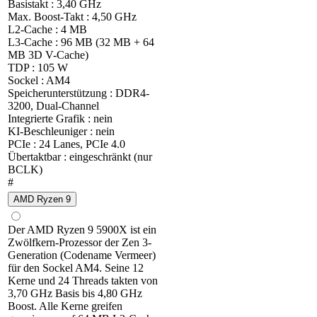
Basistakt : 3,40 GHz
Max. Boost-Takt : 4,50 GHz
L2-Cache : 4 MB
L3-Cache : 96 MB (32 MB + 64
MB 3D V-Cache)
TDP : 105 W
Sockel : AM4
Speicherunterstützung : DDR4-
3200, Dual-Channel
Integrierte Grafik : nein
KI-Beschleuniger : nein
PCIe : 24 Lanes, PCIe 4.0
Übertaktbar : eingeschränkt (nur
BCLK)
#
AMD Ryzen 9
Der AMD Ryzen 9 5900X ist ein
Zwölfkern-Prozessor der Zen 3-
Generation (Codename Vermeer)
für den Sockel AM4. Seine 12
Kerne und 24 Threads takten von
3,70 GHz Basis bis 4,80 GHz
Boost. Alle Kerne greifen