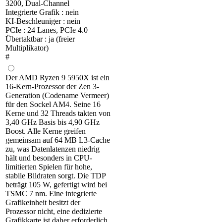
3200, Dual-Channel
Integrierte Grafik : nein
KI-Beschleuniger : nein
PCIe : 24 Lanes, PCIe 4.0
Übertaktbar : ja (freier
Multiplikator)
#
Der AMD Ryzen 9 5950X ist ein
16-Kern-Prozessor der Zen 3-
Generation (Codename Vermeer)
für den Sockel AM4. Seine 16
Kerne und 32 Threads takten von
3,40 GHz Basis bis 4,90 GHz
Boost. Alle Kerne greifen
gemeinsam auf 64 MB L3-Cache
zu, was Datenlatenzen niedrig
hält und besonders in CPU-
limitierten Spielen für hohe,
stabile Bildraten sorgt. Die TDP
beträgt 105 W, gefertigt wird bei
TSMC 7 nm. Eine integrierte
Grafikeinheit besitzt der
Prozessor nicht, eine dedizierte
Grafikkarte ist daher erforderlich.