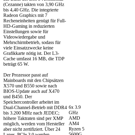
(Cezanne) takten von 3,90 GHz
bis 4,40 GHz. Die integrierte
Radeon Graphics mit 7
Recheneinheiten genügt für Full-
HD-Gaming in reduzierten
Einstellungen sowie für
Videowiedergabe und
Mehrschirmbetrieb, sodass für
viele Einsatzzwecke keine
Grafikkarte nötig ist. Der L3-
Cache umfasst 16 MB, die TDP
beträgt 65 W.
Der Prozessor passt auf
Mainboards mit den Chipsätzen
X570 und B550 sowie nach
BIOS-Update auch auf X470
und B450. Der
Speichercontroller arbeitet im
6x 3.9
Dual-Channel-Betrieb mit DDR4
GHz
bis 3.200 MHz nach JEDEC;
AMD
höhere Taktraten sind per XMP
AM4
möglich, werden vom Hersteller
Ryzen 5
aber nicht zertifiziert. Über 24
5600G
Lanes, PCIe 3.0 werden