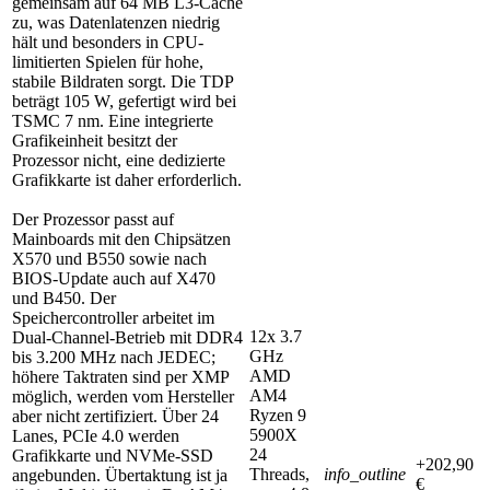
gemeinsam auf 64 MB L3-Cache
zu, was Datenlatenzen niedrig
hält und besonders in CPU-
limitierten Spielen für hohe,
stabile Bildraten sorgt. Die TDP
beträgt 105 W, gefertigt wird bei
TSMC 7 nm. Eine integrierte
Grafikeinheit besitzt der
Prozessor nicht, eine dedizierte
Grafikkarte ist daher erforderlich.
Der Prozessor passt auf
Mainboards mit den Chipsätzen
X570 und B550 sowie nach
BIOS-Update auch auf X470
und B450. Der
Speichercontroller arbeitet im
12x 3.7
Dual-Channel-Betrieb mit DDR4
GHz
bis 3.200 MHz nach JEDEC;
AMD
höhere Taktraten sind per XMP
AM4
möglich, werden vom Hersteller
Ryzen 9
aber nicht zertifiziert. Über 24
5900X
Lanes, PCIe 4.0 werden
24
Grafikkarte und NVMe-SSD
+202,90
Threads,
info_outline
angebunden. Übertaktung ist ja
€