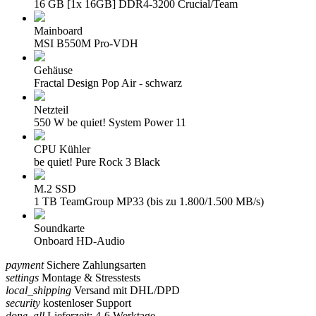
16 GB [1x 16GB] DDR4-3200 Crucial/Team
Mainboard
MSI B550M Pro-VDH
Gehäuse
Fractal Design Pop Air - schwarz
Netzteil
550 W be quiet! System Power 11
CPU Kühler
be quiet! Pure Rock 3 Black
M.2 SSD
1 TB TeamGroup MP33 (bis zu 1.800/1.500 MB/s)
Soundkarte
Onboard HD-Audio
payment
Sichere Zahlungsarten
settings
Montage & Stresstests
local_shipping
Versand mit DHL/DPD
security
kostenloser Support
done_all
Lieferzeit: 4-6 Werktage