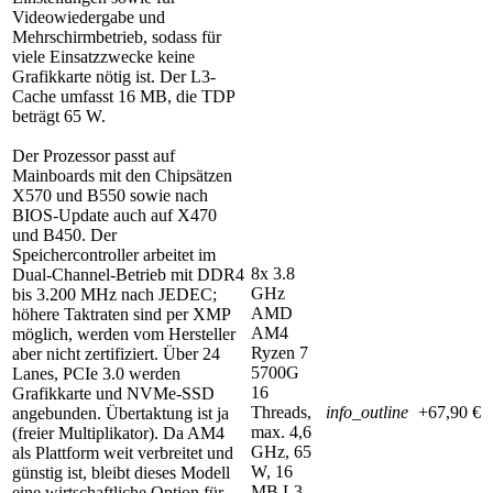
Videowiedergabe und
Mehrschirmbetrieb, sodass für
viele Einsatzzwecke keine
Grafikkarte nötig ist. Der L3-
Cache umfasst 16 MB, die TDP
beträgt 65 W.
Der Prozessor passt auf
Mainboards mit den Chipsätzen
X570 und B550 sowie nach
BIOS-Update auch auf X470
und B450. Der
Speichercontroller arbeitet im
8x 3.8
Dual-Channel-Betrieb mit DDR4
GHz
bis 3.200 MHz nach JEDEC;
AMD
höhere Taktraten sind per XMP
AM4
möglich, werden vom Hersteller
Ryzen 7
aber nicht zertifiziert. Über 24
5700G
Lanes, PCIe 3.0 werden
16
Grafikkarte und NVMe-SSD
Threads,
info_outline
+67,90 €
angebunden. Übertaktung ist ja
max. 4,6
(freier Multiplikator). Da AM4
GHz, 65
als Plattform weit verbreitet und
W, 16
günstig ist, bleibt dieses Modell
MB L3,
eine wirtschaftliche Option für