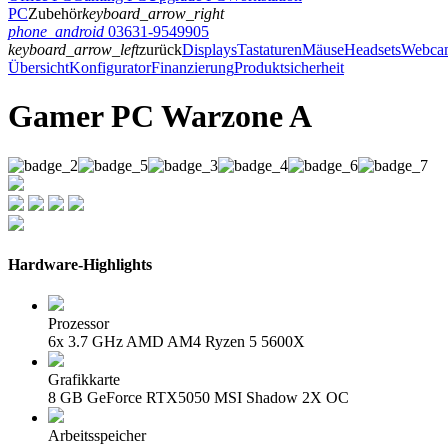
PC
Zubehör
keyboard_arrow_right
phone_android
03631-9549905
keyboard_arrow_left
zurück
Displays
Tastaturen
Mäuse
Headsets
Webca
Übersicht
Konfigurator
Finanzierung
Produktsicherheit
Gamer PC Warzone A
Hardware-Highlights
Prozessor
6x 3.7 GHz AMD AM4 Ryzen 5 5600X
Grafikkarte
8 GB GeForce RTX5050 MSI Shadow 2X OC
Arbeitsspeicher