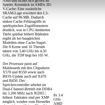
AM4 und richtet sich gezielt an
Spieler. Kernstück ist AMDs 3D-
V-Cache: Eine zusätzliche
SRAM-Lage erweitert den L3-
Cache auf 96 MB. Dadurch
sinken Cache-Fehlzugriffe in
spieltypischen Zugriffsmustern
deutlich, was in CPU-limitierten
Titeln spürbar höhere Bildraten
ergibt als bei baugleichen
Modellen ohne Cache-Stapel.
Die 8 Kerne und 16 Threads
takten von 3,40 GHz bis 4,50
GHz, die TDP liegt bei 105 W.
Der Prozessor passt auf
Mainboards mit den Chipsätzen
X570 und B550 sowie nach
BIOS-Update auch auf X470
und B450. Der
Speichercontroller arbeitet im
Dual-Channel-Betrieb mit DDR4
bis 3.200 MHz nach JEDEC;
8x 3.4
höhere Taktraten sind per XMP
GHz
möglich, werden vom Hersteller
AMD