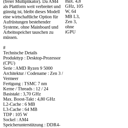
max. 4,8
(freier Multiplikator). Da AM4
GHz, 105
als Plattform weit verbreitet und
W, 64
günstig ist, bleibt dieses Modell
MB L3,
eine wirtschaftliche Option für
Zen 3,
Aufrüstungen bestehender
ohne
Systeme, ohne Mainboard und
iGPU
Arbeitsspeicher tauschen zu
müssen.
#
Technische Details
Produkttyp : Desktop-Prozessor
(CPU)
Serie : AMD Ryzen 9 5000
Architektur / Codename : Zen 3 /
Vermeer
Fertigung : TSMC 7 nm
Kerne / Threads : 12 / 24
Basistakt : 3,70 GHz
Max. Boost-Takt : 4,80 GHz
L2-Cache : 6 MB
L3-Cache : 64 MB
TDP : 105 W
Sockel : AM4
Speicherunterstützung : DDR4-