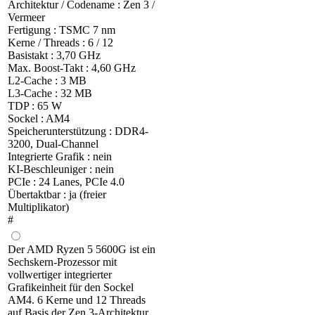
Architektur / Codename : Zen 3 /
Vermeer
Fertigung : TSMC 7 nm
Kerne / Threads : 6 / 12
Basistakt : 3,70 GHz
Max. Boost-Takt : 4,60 GHz
L2-Cache : 3 MB
L3-Cache : 32 MB
TDP : 65 W
Sockel : AM4
Speicherunterstützung : DDR4-
3200, Dual-Channel
Integrierte Grafik : nein
KI-Beschleuniger : nein
PCIe : 24 Lanes, PCIe 4.0
Übertaktbar : ja (freier
Multiplikator)
#
Der AMD Ryzen 5 5600G ist ein
Sechskern-Prozessor mit
vollwertiger integrierter
Grafikeinheit für den Sockel
AM4. 6 Kerne und 12 Threads
auf Basis der Zen 3-Architektur