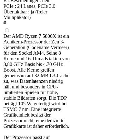
KI-Beschleuniger : nein
PCIe : 24 Lanes, PCIe 3.0
Übertaktbar : ja (freier
Multiplikator)
#
Der AMD Ryzen 7 5800X ist ein
Achtkern-Prozessor der Zen 3-
Generation (Codename Vermeer)
für den Sockel AM4. Seine 8
Kerne und 16 Threads takten von
3,80 GHz Basis bis 4,70 GHz
Boost. Alle Kerne greifen
gemeinsam auf 32 MB L3-Cache
zu, was Datenlatenzen niedrig
hält und besonders in CPU-
limitierten Spielen für hohe,
stabile Bildraten sorgt. Die TDP
beträgt 105 W, gefertigt wird bei
TSMC 7 nm. Eine integrierte
Grafikeinheit besitzt der
Prozessor nicht, eine dedizierte
Grafikkarte ist daher erforderlich.
Der Prozessor passt auf