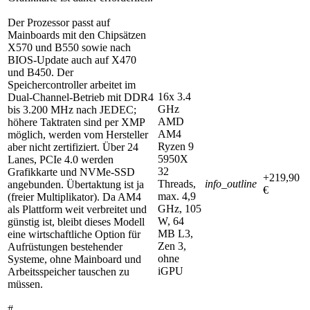
Der Prozessor passt auf
Mainboards mit den Chipsätzen
X570 und B550 sowie nach
BIOS-Update auch auf X470
und B450. Der
Speichercontroller arbeitet im
16x 3.4
Dual-Channel-Betrieb mit DDR4
GHz
bis 3.200 MHz nach JEDEC;
AMD
höhere Taktraten sind per XMP
AM4
möglich, werden vom Hersteller
Ryzen 9
aber nicht zertifiziert. Über 24
5950X
Lanes, PCIe 4.0 werden
32
Grafikkarte und NVMe-SSD
+219,90
Threads,
info_outline
angebunden. Übertaktung ist ja
€
max. 4,9
(freier Multiplikator). Da AM4
GHz, 105
als Plattform weit verbreitet und
W, 64
günstig ist, bleibt dieses Modell
MB L3,
eine wirtschaftliche Option für
Zen 3,
Aufrüstungen bestehender
ohne
Systeme, ohne Mainboard und
iGPU
Arbeitsspeicher tauschen zu
müssen.
#