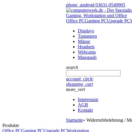
phone_android
03631-9549905
Office PC
Gaming PC
Upgrade PC
Displays
Tastaturen
Mäuse
Headsets
Webcams
Mauspads
search
account_circle
shopping_cart
more_vert
Impressum
AGB
Kontakt
Startseite
»
Widerrufsbelehrung / Mu
Produkte
Office PC
Gaming PC
Upgrade PC
Workstation