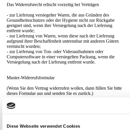
Das Widerrufsrecht erlischt vorzeitig bei Verträgen
- zur Lieferung versiegelter Waren, die aus Gründen des
Gesundheitsschutzes oder der Hygiene nicht zur Rückgabe
geeignet sind, wenn ihre Versiegelung nach der Lieferung
entfernt wurde;
- zur Lieferung von Waren, wenn diese nach der Lieferung
aufgrund ihrer Beschaffenheit untrennbar mit anderen Gütern
vermischt wurden;
- zur Lieferung von Ton- oder Videoaufnahmen oder
Computersoftware in einer versiegelten Packung, wenn die
Versiegelung nach der Lieferung entfernt wurde.
Muster-Widerrufsformular
(Wenn Sie den Vertrag widerrufen wollen, dann füllen Sie bitte
dieses Formular aus und senden Sie es zurück.)
- An computerwerk LR GmbH, An der Bachlänge 1a, 99734
Nordhausen, E-Mail-Adresse: info@computerwerk.de :
- Hiermit widerrufe(n) ich/ wir (*) den von mir/ uns (*)
abgeschlossenen Vertrag über den Kauf der folgenden Waren
Diese Webseite verwendet Cookies
(*)/