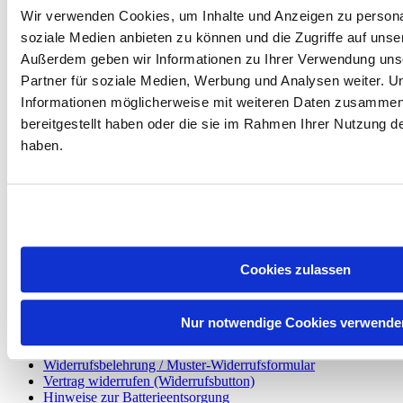
die Erbringung der folgenden Dienstleistung (*)
Wir verwenden Cookies, um Inhalte und Anzeigen zu personal
soziale Medien anbieten zu können und die Zugriffe auf unse
- Bestellt am (*)/ erhalten am (*)
Außerdem geben wir Informationen zu Ihrer Verwendung uns
- Name des/ der Verbraucher(s)
Partner für soziale Medien, Werbung und Analysen weiter. U
- Anschrift des/ der Verbraucher(s)
Informationen möglicherweise mit weiteren Daten zusammen,
- Unterschrift des/ der Verbraucher(s) (nur bei Mitteilung auf
bereitgestellt haben oder die sie im Rahmen Ihrer Nutzung 
Papier)
- Datum
haben.
(*) Unzutreffendes streichen.
Informationen
Datenschutzerklärung
Cookies zulassen
Informationen zur Lieferzeit
Versandkosten
Zahlarten
Nur notwendige Cookies verwende
Finanzierungsmöglichkeiten
Widerrufsformular
Widerrufsbelehrung / Muster-Widerrufsformular
Vertrag widerrufen (Widerrufsbutton)
Hinweise zur Batterieentsorgung