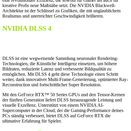
eine revolutionäre Effizienz, die sowohl für Gamer als auch für
kreative Profis neue Maßstäbe setzt. Die NVIDIA Blackwell-
Architektur ist der Schlüssel zu Grafiken, die mit unglaublichem
Realismus und unerreichter Geschwindigkeit brillieren.
NVIDIA DLSS 4
Überragende Geschwindigkeit. Überlegene Grafik.
Durch KI unterstützt.
DLSS ist eine wegweisende Sammlung neuronaler Rendering-
Technologien, die Künstliche Intelligenz einsetzen, um höhere
Bildraten, reduzierte Latenz und verbesserte Bildqualität zu
ermöglichen. Mit DLSS 4 geht diese Technologie einen Schritt
weiter, dank innovativer Multi-Frame-Generierung, optimierter Ray-
Reconstruction und fortschrittlicher Super Resolution.
Mit den GeForce RTX™ 50 Series GPUs und den Tensor-Kernen
der fünften Generation liefert DLSS herausragende Leistung und
visuelle Exzellenz. Unterstützt von einem NVIDIA AI-
Supercomputer in der Cloud, der die Gaming-Performance deines
PCs ständig verbessert, bietet DLSS auf GeForce RTX die
ultimative Erfahrung für Spieler.