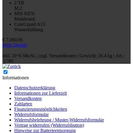
2 TB
M.2
MSI X870
Mainboard
CoreLiquid A13
Wasserkühlung
€
7.090,00
Mehr Details
inkl. 19 % MwSt. | zzgl.
Versandkosten
| Gewicht: 26.4 kg | Art.:
1799
Informationen
Datenschutzerklärung
Informationen zur Lieferzeit
Versandkosten
Zahlarten
Finanzierungsmöglichkeiten
Widerrufsformular
Widerrufsbelehrung / Muster-Widerrufsformular
Vertrag widerrufen (Widerrufsbutton)
Hinweise zur Batterieentsorgung