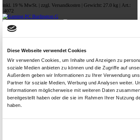
inkl. 19 % MwSt. | zzgl.
Versandkosten
| Gewicht: 27.0 kg | Art.:
4072
Diese Webseite verwendet Cookies
Gaming PC Burlington G
Wir verwenden Cookies, um Inhalte und Anzeigen zu personal
Core i9 14900KF
soziale Medien anbieten zu können und die Zugriffe auf unse
3.2 GHz - 24 Kerne
Prozessor
Außerdem geben wir Informationen zu Ihrer Verwendung uns
RTX 5090
Partner für soziale Medien, Werbung und Analysen weiter. U
NVIDIA GeForce
Informationen möglicherweise mit weiteren Daten zusammen,
Grafik
32 GB - 5600 MHz
bereitgestellt haben oder die sie im Rahmen Ihrer Nutzung 
Crucial/Team
haben.
Arbeitsspeicher
1 TB
M.2
MSI Z790
Mainboard