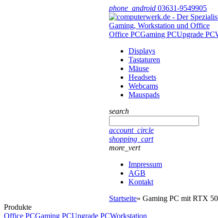
phone_android
03631-9549905
Office PC
Gaming PC
Upgrade PC
Displays
Tastaturen
Mäuse
Headsets
Webcams
Mauspads
search
account_circle
shopping_cart
more_vert
Impressum
AGB
Kontakt
Startseite
»
Gaming PC mit RTX 5
Produkte
Office PC
Gaming PC
Upgrade PC
Workstation