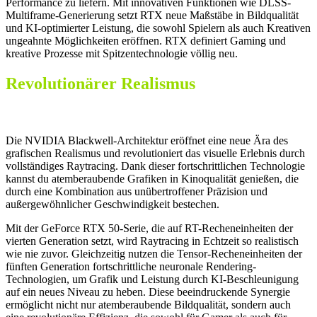
Performance zu liefern. Mit innovativen Funktionen wie DLSS-
Multiframe-Generierung setzt RTX neue Maßstäbe in Bildqualität
und KI-optimierter Leistung, die sowohl Spielern als auch Kreativen
ungeahnte Möglichkeiten eröffnen. RTX definiert Gaming und
kreative Prozesse mit Spitzentechnologie völlig neu.
Revolutionärer Realismus
Vollständiges Raytracing mit neuronalem Rendering
Die NVIDIA Blackwell-Architektur eröffnet eine neue Ära des
grafischen Realismus und revolutioniert das visuelle Erlebnis durch
vollständiges Raytracing. Dank dieser fortschrittlichen Technologie
kannst du atemberaubende Grafiken in Kinoqualität genießen, die
durch eine Kombination aus unübertroffener Präzision und
außergewöhnlicher Geschwindigkeit bestechen.
Mit der GeForce RTX 50-Serie, die auf RT-Recheneinheiten der
vierten Generation setzt, wird Raytracing in Echtzeit so realistisch
wie nie zuvor. Gleichzeitig nutzen die Tensor-Recheneinheiten der
fünften Generation fortschrittliche neuronale Rendering-
Technologien, um Grafik und Leistung durch KI-Beschleunigung
auf ein neues Niveau zu heben. Diese beeindruckende Synergie
ermöglicht nicht nur atemberaubende Bildqualität, sondern auch