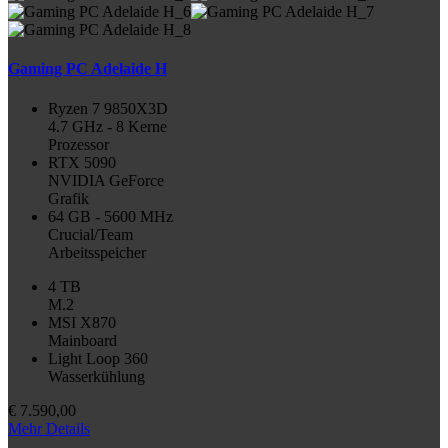
Gaming PC Adelaide H
Ryzen 7 9850X3D
4.7 GHz - 8 Kerne
Prozessor
RTX 5090
NVIDIA GeForce
Grafik
64 GB - 5600 MHz
Crucial/Team
Arbeitsspeicher
4 TB
M.2
MSI X870
Mainboard
Light Loop 360
Wasserkühlung
€
7.590,00
Mehr Details