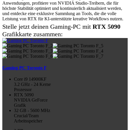
Anwendungen, profitiere von NVIDIA Studio-Treibern, die für
höchste Stabilität optimiert und kontinuierlich aktualisiert werden,
und entdecke eine exklusive Sammlung an Tools, die die volle
Leistung von RTX für KI-unterstützte kreative Workflows nutzen.
Stelle jetzt deinen Gaming-PC mit
RTX 5090
Grafikkarte zusammen:
Gaming PC Toronto F
Core i9 14900KF
3.2 GHz - 24 Kerne
Prozessor
RTX 5090
NVIDIA GeForce
Grafik
32 GB - 5600 MHz
Crucial/Team
Arbeitsspeicher