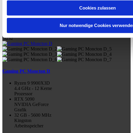
CoreLiquid A13
Wasserkühlung
Cookies zulassen
€
6.490,00
Mehr Details
Nur notwendige Cookies verwende
inkl. 19 % MwSt. | zzgl.
Versandkosten
| Gewicht: 26.4 kg | Art.:
3232
Gaming PC Moncton D
Ryzen 9 9900X3D
4.4 GHz - 12 Kerne
Prozessor
RTX 5090
NVIDIA GeForce
Grafik
32 GB - 5600 MHz
Kingston
Arbeitsspeicher