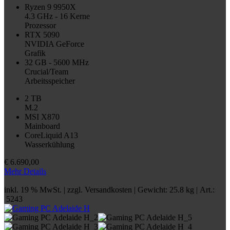
Ryzen 9 9950X
4.3 GHz - 16 Kerne
Prozessor
RTX 5090
NVIDIA GeForce
Grafik
32 GB - 5600 MHz
Crucial/Team
Arbeitsspeicher
2 TB
M.2
MSI X870
Mainboard
CoreLiquid A13
Wasserkühlung
€
6.690,00
Mehr Details
inkl. 19 % MwSt. | zzgl.
Versandkosten
| Gewicht: 25.8 kg | Art.:
5243