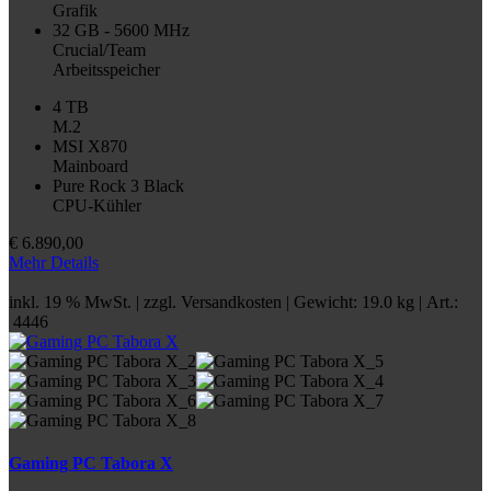
Grafik
32 GB - 5600 MHz
Crucial/Team
Arbeitsspeicher
4 TB
M.2
MSI X870
Mainboard
Pure Rock 3 Black
CPU-Kühler
€
6.890,00
Mehr Details
inkl. 19 % MwSt. | zzgl.
Versandkosten
| Gewicht: 19.0 kg | Art.:
4446
Gaming PC Tabora X