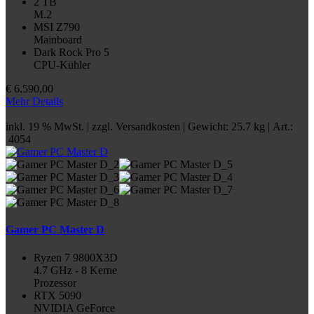
2 TB
M.2
MSI Z790
Mainboard
Dark Rock Pro 5
CPU-Kühler
€
6.590,00
Mehr Details
inkl. 19 % MwSt. | zzgl.
Versandkosten
| Gewicht: 25.7 kg | Art.:
4054
Gamer PC Master D
Ryzen 7 9800X3D
4.7 GHz - 8 Kerne
Prozessor
RTX 5090
NVIDIA GeForce