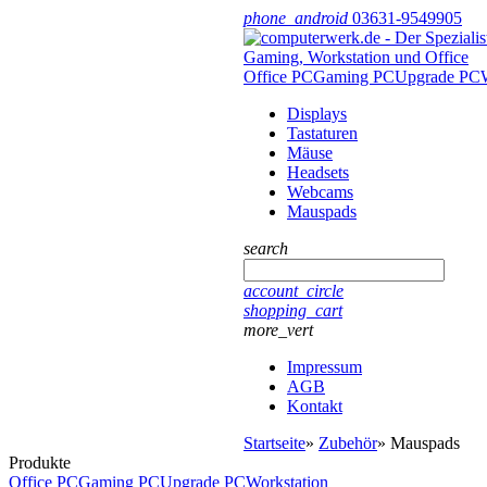
phone_android
03631-9549905
Office PC
Gaming PC
Upgrade PC
Displays
Tastaturen
Mäuse
Headsets
Webcams
Mauspads
search
account_circle
shopping_cart
more_vert
Impressum
AGB
Kontakt
Startseite
»
Zubehör
»
Mauspads
Produkte
Office PC
Gaming PC
Upgrade PC
Workstation