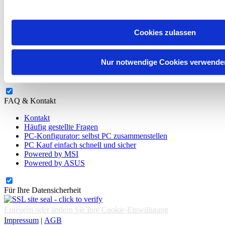
Deals und Aktionen
Mini Gaming und Workstation PCs
Express-PC
Cookies zulassen
Warzone Gaming PC
PUBG Gaming PC kaufen
Fortnite Gaming PC kaufen
Nur notwendige Cookies verwende
RGB Panorama PC
Black Winter Deals
FAQ & Kontakt
Kontakt
Häufig gestellte Fragen
PC-Konfigurator: selbst PC zusammenstellen
PC Kauf einfach schnell und sicher
Powered by MSI
Powered by ASUS
Für Ihre Datensicherheit
Erneuern oder ändern Sie Ihre Cookie-Einwilligung
Impressum
|
AGB