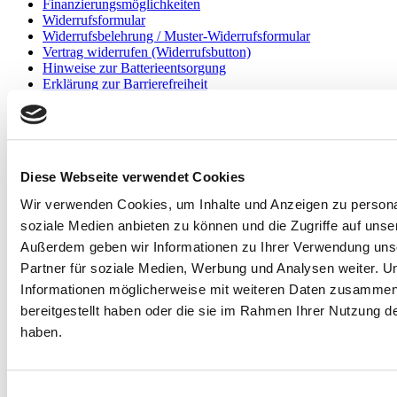
Finanzierungsmöglichkeiten
Widerrufsformular
Widerrufsbelehrung / Muster-Widerrufsformular
Vertrag widerrufen (Widerrufsbutton)
Hinweise zur Batterieentsorgung
Erklärung zur Barrierefreiheit
Mehr über...
Gaming PCs Info
Diese Webseite verwendet Cookies
Gaming PC mit RTX 5090
Gaming PC mit RTX 5080
Wir verwenden Cookies, um Inhalte und Anzeigen zu personal
Gaming PC mit RTX 5070 und 5070-Ti
Gaming PC mit RTX 5060 und 5060-Ti
soziale Medien anbieten zu können und die Zugriffe auf unse
Gaming PC mit AMD Radeon RX 9000 Serie
Außerdem geben wir Informationen zu Ihrer Verwendung uns
Workstation PCs mit NVIDIA RTX PRO
Partner für soziale Medien, Werbung und Analysen weiter. U
AMD Ryzen 9000
AMD Ryzen 7000
Informationen möglicherweise mit weiteren Daten zusammen,
AMD Ryzen 5000
bereitgestellt haben oder die sie im Rahmen Ihrer Nutzung 
Intel Arrow Lake 15
haben.
Intel Raptor Lake S 14
Intel Raptor Lake 13