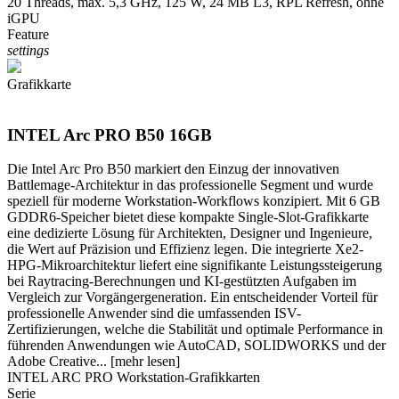
20 Threads, max. 5,3 GHz, 125 W, 24 MB L3, RPL Refresh, ohne
iGPU
Feature
settings
Grafikkarte
INTEL Arc PRO B50 16GB
Die Intel Arc Pro B50 markiert den Einzug der innovativen
Battlemage-Architektur in das professionelle Segment und wurde
speziell für moderne Workstation-Workflows konzipiert. Mit 6 GB
GDDR6-Speicher bietet diese kompakte Single-Slot-Grafikkarte
eine dedizierte Lösung für Architekten, Designer und Ingenieure,
die Wert auf Präzision und Effizienz legen. Die integrierte Xe2-
HPG-Mikroarchitektur liefert eine signifikante Leistungssteigerung
bei Raytracing-Berechnungen und KI-gestützten Aufgaben im
Vergleich zur Vorgängergeneration. Ein entscheidender Vorteil für
professionelle Anwender sind die umfassenden ISV-
Zertifizierungen, welche die Stabilität und optimale Performance in
führenden Anwendungen wie AutoCAD, SOLIDWORKS und der
Adobe Creative...
[mehr lesen]
INTEL ARC PRO Workstation-Grafikkarten
Serie