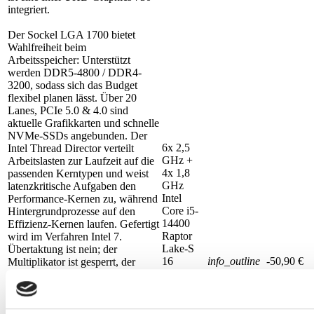
integriert.
Der Sockel LGA 1700 bietet
Wahlfreiheit beim
Arbeitsspeicher: Unterstützt
werden DDR5-4800 / DDR4-
3200, sodass sich das Budget
flexibel planen lässt. Über 20
Lanes, PCIe 5.0 & 4.0 sind
aktuelle Grafikkarten und schnelle
NVMe-SSDs angebunden. Der
6x 2,5
Intel Thread Director verteilt
GHz +
Arbeitslasten zur Laufzeit auf die
4x 1,8
passenden Kerntypen und weist
GHz
latenzkritische Aufgaben den
Intel
Performance-Kernen zu, während
Core i5-
Hintergrundprozesse auf den
14400
Effizienz-Kernen laufen. Gefertigt
Raptor
wird im Verfahren Intel 7.
Lake-S
Übertaktung ist nein; der
16
info_outline
-50,90 €
Multiplikator ist gesperrt, der
Threads,
Arbeitsspeicher lässt sich auf
max. 4,7
entsprechenden Boards dennoch
GHz, 65
per XMP betreiben. Die Intel
W, 20
UHD Graphics 730 unterstützt