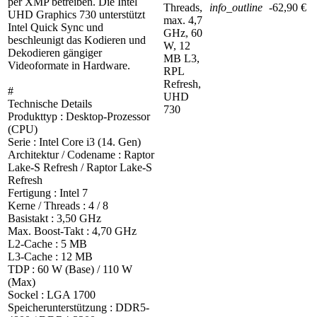
per XMP betreiben. Die Intel
Threads,
info_outline
-62,90 €
UHD Graphics 730 unterstützt
max. 4,7
Intel Quick Sync und
GHz, 60
beschleunigt das Kodieren und
W, 12
Dekodieren gängiger
MB L3,
Videoformate in Hardware.
RPL
Refresh,
#
UHD
Technische Details
730
Produkttyp : Desktop-Prozessor
(CPU)
Serie : Intel Core i3 (14. Gen)
Architektur / Codename : Raptor
Lake-S Refresh / Raptor Lake-S
Refresh
Fertigung : Intel 7
Kerne / Threads : 4 / 8
Basistakt : 3,50 GHz
Max. Boost-Takt : 4,70 GHz
L2-Cache : 5 MB
L3-Cache : 12 MB
TDP : 60 W (Base) / 110 W
(Max)
Sockel : LGA 1700
Speicherunterstützung : DDR5-