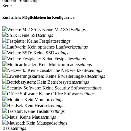
onboard Soundchip
Serie
Zusätzliche Möglichkeiten im Konfigurator:
Weitere M.2 SSD: Keine M.2 SSD
settings
SSD: Keine SSD
settings
Festplatte: Keine Festplatte
settings
Laufwerk: Kein optisches Laufwerk
settings
Weitere SSD: Keine SSD
settings
Weitere Festplatte: Keine Festplatte
settings
Multicardreader: Kein Multicardreader
settings
Netzwerk: Keine zusätzliche Netzwerkkarte
settings
Erweiterungskarten: Keine Erweiterungskarte
settings
Betriebssystem: Kein Betriebssystem
settings
Security Software: Keine Security Software
settings
Office Software: Keine Office Software
settings
Monitor: Kein Monitor
settings
Headset: Kein Headset
settings
Tastatur: Keine Tastatur
settings
Maus: Keine Maus
settings
Mauspad: Kein Mauspad
settings
Basis
settings