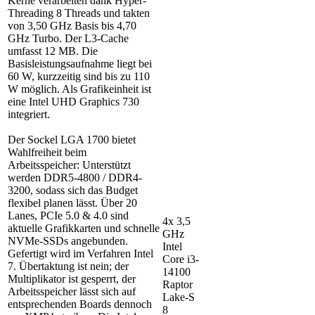
Kerne verarbeiten dank Hyper-
Threading 8 Threads und takten
von 3,50 GHz Basis bis 4,70
GHz Turbo. Der L3-Cache
umfasst 12 MB. Die
Basisleistungsaufnahme liegt bei
60 W, kurzzeitig sind bis zu 110
W möglich. Als Grafikeinheit ist
eine Intel UHD Graphics 730
integriert.
Der Sockel LGA 1700 bietet
Wahlfreiheit beim
Arbeitsspeicher: Unterstützt
werden DDR5-4800 / DDR4-
3200, sodass sich das Budget
flexibel planen lässt. Über 20
Lanes, PCIe 5.0 & 4.0 sind
4x 3,5
aktuelle Grafikkarten und schnelle
GHz
NVMe-SSDs angebunden.
Intel
Gefertigt wird im Verfahren Intel
Core i3-
7. Übertaktung ist nein; der
14100
Multiplikator ist gesperrt, der
Raptor
Arbeitsspeicher lässt sich auf
Lake-S
entsprechenden Boards dennoch
8