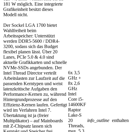
181 W möglich. Eine integrierte
Grafikeinheit besitzt dieses
Modell nicht.
Der Sockel LGA 1700 bietet
Wahlfreiheit beim
Arbeitsspeicher: Unterstützt
werden DDR5-5600 / DDR4-
3200, sodass sich das Budget
flexibel planen lässt. Über 20
Lanes, PCIe 5.0 & 4.0 sind
aktuelle Grafikkarten und schnelle
NVMe-SSDs angebunden. Der
6x 3,5
Intel Thread Director verteilt
GHz +
Arbeitslasten zur Laufzeit auf die
8x 2,6
passenden Kerntypen und weist
GHz
latenzkritische Aufgaben den
Intel
Performance-Kernen zu, während
Core i5-
Hintergrundprozesse auf den
14600KF
Effizienz-Kernen laufen. Gefertigt
Raptor
wird im Verfahren Intel 7.
Lake-S
Übertaktung ist ja (freier
20
info_outline
enthalten
Multiplikator) – auf Mainboards
Threads,
mit Z-Chipsatz lassen sich
max. 5,3
Kerntakt und Speicher frei