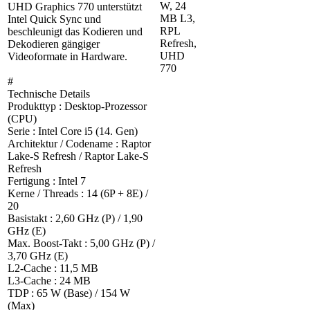
W, 24
UHD Graphics 770 unterstützt
MB L3,
Intel Quick Sync und
RPL
beschleunigt das Kodieren und
Refresh,
Dekodieren gängiger
UHD
Videoformate in Hardware.
770
#
Technische Details
Produkttyp : Desktop-Prozessor
(CPU)
Serie : Intel Core i5 (14. Gen)
Architektur / Codename : Raptor
Lake-S Refresh / Raptor Lake-S
Refresh
Fertigung : Intel 7
Kerne / Threads : 14 (6P + 8E) /
20
Basistakt : 2,60 GHz (P) / 1,90
GHz (E)
Max. Boost-Takt : 5,00 GHz (P) /
3,70 GHz (E)
L2-Cache : 11,5 MB
L3-Cache : 24 MB
TDP : 65 W (Base) / 154 W
(Max)