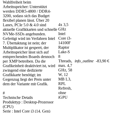
Wahlfreiheit beim
Arbeitsspeicher: Unterstützt
werden DDR5-4800 / DDR4-
3200, sodass sich das Budget
flexibel planen lässt. Über 20
4x 3,5
Lanes, PCIe 5.0 & 4.0 sind
GHz
aktuelle Grafikkarten und schnelle
Intel
NVMe-SSDs angebunden.
Core i3-
Gefertigt wird im Verfahren Intel
14100F
7. Übertaktung ist nein; der
Raptor
Multiplikator ist gesperrt, der
Lake-S
Arbeitsspeicher lässt sich auf
8
entsprechenden Boards dennoch
Threads,
info_outline
-83,90 €
per XMP betreiben. Da die
max. 4,7
Grafikeinheit deaktiviert ist, wird
GHz, 58
zwingend eine dedizierte
W, 12
Grafikkarte benötigt; im
MB L3,
Gegenzug liegt der Preis unter
RPL
dem der Variante mit Grafik.
Refresh,
ohne
#
iGPU
Technische Details
Produkttyp : Desktop-Prozessor
(CPU)
Serie : Intel Core i3 (14. Gen)