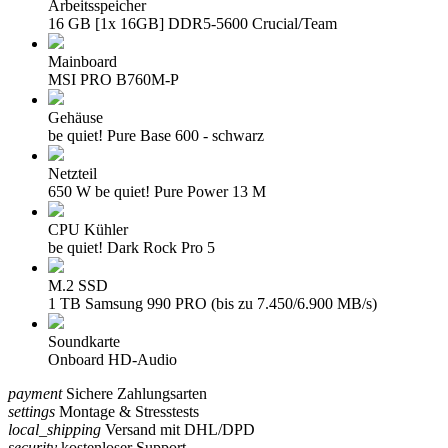
Arbeitsspeicher
16 GB [1x 16GB] DDR5-5600 Crucial/Team
Mainboard
MSI PRO B760M-P
Gehäuse
be quiet! Pure Base 600 - schwarz
Netzteil
650 W be quiet! Pure Power 13 M
CPU Kühler
be quiet! Dark Rock Pro 5
M.2 SSD
1 TB Samsung 990 PRO (bis zu 7.450/6.900 MB/s)
Soundkarte
Onboard HD-Audio
payment
Sichere Zahlungsarten
settings
Montage & Stresstests
local_shipping
Versand mit DHL/DPD
security
kostenloser Support