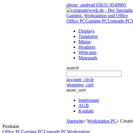
phone_android
03631-9549905
Office PC
Gaming PC
Upgrade PC
Displays
Tastaturen
Mäuse
Headsets
Webcams
Mauspads
search
account_circle
shopping_cart
more_vert
Impressum
AGB
Kontakt
Startseite
»
Workstation PC
»
Creati
Produkte
Office PC
Gaming PC
Upgrade PC
Workstation