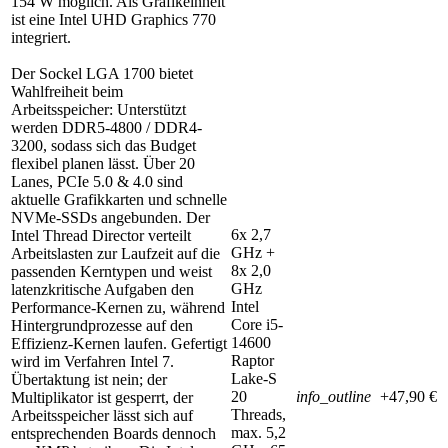
154 W möglich. Als Grafikeinheit
ist eine Intel UHD Graphics 770
integriert.
Der Sockel LGA 1700 bietet
Wahlfreiheit beim
Arbeitsspeicher: Unterstützt
werden DDR5-4800 / DDR4-
3200, sodass sich das Budget
flexibel planen lässt. Über 20
Lanes, PCIe 5.0 & 4.0 sind
aktuelle Grafikkarten und schnelle
NVMe-SSDs angebunden. Der
6x 2,7
Intel Thread Director verteilt
GHz +
Arbeitslasten zur Laufzeit auf die
8x 2,0
passenden Kerntypen und weist
GHz
latenzkritische Aufgaben den
Intel
Performance-Kernen zu, während
Core i5-
Hintergrundprozesse auf den
14600
Effizienz-Kernen laufen. Gefertigt
Raptor
wird im Verfahren Intel 7.
Lake-S
Übertaktung ist nein; der
20
info_outline
+47,90 €
Multiplikator ist gesperrt, der
Threads,
Arbeitsspeicher lässt sich auf
max. 5,2
entsprechenden Boards dennoch