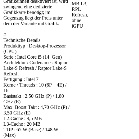
Grafikeinheit deaktiviert ist, wird
MB L3,
zwingend eine dedizierte
RPL
Grafikkarte benötigt; im
Refresh,
Gegenzug liegt der Preis unter
ohne
dem der Variante mit Grafik.
iGPU
#
Technische Details
Produkttyp : Desktop-Prozessor
(CPU)
Serie : Intel Core i5 (14. Gen)
Architektur / Codename : Raptor
Lake-S Refresh / Raptor Lake-S
Refresh
Fertigung : Intel 7
Kerne / Threads : 10 (6P + 4E) /
16
Basistakt : 2,50 GHz (P) / 1,80
GHz (E)
Max. Boost-Takt : 4,70 GHz (P) /
3,50 GHz (E)
L2-Cache : 9,5 MB
L3-Cache : 20 MB
TDP : 65 W (Base) / 148 W
(Max)