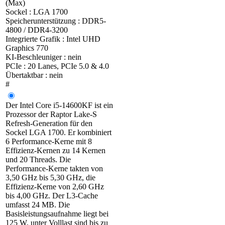
(Max)
Sockel : LGA 1700
Speicherunterstützung : DDR5-
4800 / DDR4-3200
Integrierte Grafik : Intel UHD
Graphics 770
KI-Beschleuniger : nein
PCIe : 20 Lanes, PCIe 5.0 & 4.0
Übertaktbar : nein
#
Der Intel Core i5-14600KF ist ein
Prozessor der Raptor Lake-S
Refresh-Generation für den
Sockel LGA 1700. Er kombiniert
6 Performance-Kerne mit 8
Effizienz-Kernen zu 14 Kernen
und 20 Threads. Die
Performance-Kerne takten von
3,50 GHz bis 5,30 GHz, die
Effizienz-Kerne von 2,60 GHz
bis 4,00 GHz. Der L3-Cache
umfasst 24 MB. Die
Basisleistungsaufnahme liegt bei
125 W, unter Volllast sind bis zu