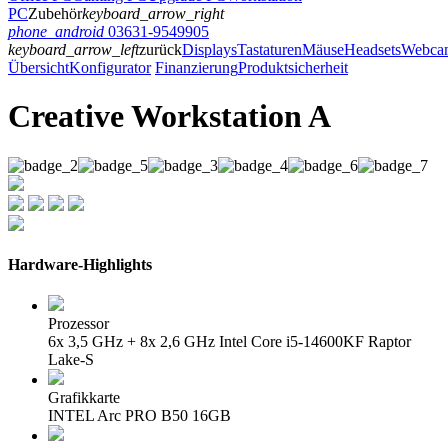
PC
Zubehör
keyboard_arrow_right
phone_android
03631-9549905
keyboard_arrow_left
zurück
Displays
Tastaturen
Mäuse
Headsets
Webca
Übersicht
Konfigurator
Finanzierung
Produktsicherheit
Creative Workstation A
Hardware-Highlights
Prozessor
6x 3,5 GHz + 8x 2,6 GHz Intel Core i5-14600KF Raptor
Lake-S
Grafikkarte
INTEL Arc PRO B50 16GB