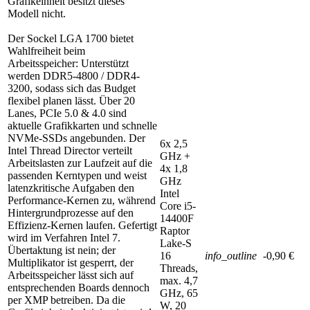
Grafikeinheit besitzt dieses
Modell nicht.
Der Sockel LGA 1700 bietet
Wahlfreiheit beim
Arbeitsspeicher: Unterstützt
werden DDR5-4800 / DDR4-
3200, sodass sich das Budget
flexibel planen lässt. Über 20
Lanes, PCIe 5.0 & 4.0 sind
aktuelle Grafikkarten und schnelle
NVMe-SSDs angebunden. Der
6x 2,5
Intel Thread Director verteilt
GHz +
Arbeitslasten zur Laufzeit auf die
4x 1,8
passenden Kerntypen und weist
GHz
latenzkritische Aufgaben den
Intel
Performance-Kernen zu, während
Core i5-
Hintergrundprozesse auf den
14400F
Effizienz-Kernen laufen. Gefertigt
Raptor
wird im Verfahren Intel 7.
Lake-S
Übertaktung ist nein; der
16
info_outline
-0,90 €
Multiplikator ist gesperrt, der
Threads,
Arbeitsspeicher lässt sich auf
max. 4,7
entsprechenden Boards dennoch
GHz, 65
per XMP betreiben. Da die
W, 20