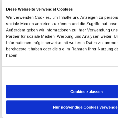
MB L3,
Intel Quick Sync und
RPL
beschleunigt das Kodieren und
Diese Webseite verwendet Cookies
Refresh,
Dekodieren gängiger
Wir verwenden Cookies, um Inhalte und Anzeigen zu personal
UHD
Videoformate in Hardware.
730
soziale Medien anbieten zu können und die Zugriffe auf unse
#
Außerdem geben wir Informationen zu Ihrer Verwendung uns
Technische Details
Partner für soziale Medien, Werbung und Analysen weiter. U
Produkttyp : Desktop-Prozessor
(CPU)
Informationen möglicherweise mit weiteren Daten zusammen,
Serie : Intel Core i5 (14. Gen)
bereitgestellt haben oder die sie im Rahmen Ihrer Nutzung 
Architektur / Codename : Raptor
haben.
Lake-S Refresh / Raptor Lake-S
Refresh
Fertigung : Intel 7
Kerne / Threads : 10 (6P + 4E) /
16
Basistakt : 2,50 GHz (P) / 1,80
GHz (E)
Max. Boost-Takt : 4,70 GHz (P) /
Cookies zulassen
3,50 GHz (E)
L2-Cache : 9,5 MB
L3-Cache : 20 MB
Nur notwendige Cookies verwende
TDP : 65 W (Base) / 148 W
(Max)
Sockel : LGA 1700