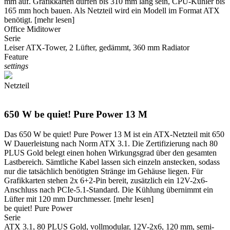
mm auf. Grafikkarten dürfen bis 310 mm lang sein, CPU-Kühler bis
165 mm hoch bauen. Als Netzteil wird ein Modell im Format ATX
benötigt.
[mehr lesen]
Office Miditower
Serie
Leiser ATX-Tower, 2 Lüfter, gedämmt, 360 mm Radiator
Feature
settings
Netzteil
650 W be quiet! Pure Power 13 M
Das 650 W be quiet! Pure Power 13 M ist ein ATX-Netzteil mit 650
W Dauerleistung nach Norm ATX 3.1. Die Zertifizierung nach 80
PLUS Gold belegt einen hohen Wirkungsgrad über den gesamten
Lastbereich. Sämtliche Kabel lassen sich einzeln anstecken, sodass
nur die tatsächlich benötigten Stränge im Gehäuse liegen. Für
Grafikkarten stehen 2x 6+2-Pin bereit, zusätzlich ein 12V-2x6-
Anschluss nach PCIe-5.1-Standard. Die Kühlung übernimmt ein
Lüfter mit 120 mm Durchmesser.
[mehr lesen]
be quiet! Pure Power
Serie
ATX 3.1, 80 PLUS Gold, vollmodular, 12V-2x6, 120 mm, semi-