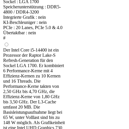
Sockel : LGA 1700
Speicherunterstützung : DDR5-
4800 / DDR4-3200
Integrierte Grafik : nein
KI-Beschleuniger : nein
PCIe : 20 Lanes, PCIe 5.0 & 4.0
Übertaktbar : nein
#
Der Intel Core i5-14400 ist ein
Prozessor der Raptor Lake-S
Refresh-Generation für den
Sockel LGA 1700. Er kombiniert
6 Performance-Kerne mit 4
Effizienz-Kernen zu 10 Kernen
und 16 Threads. Die
Performance-Kerne takten von
2,50 GHz bis 4,70 GHz, die
Effizienz-Kerne von 1,80 GHz
bis 3,50 GHz. Der L3-Cache
umfasst 20 MB. Die
Basisleistungsaufnahme liegt bei
65 W, unter Volllast sind bis zu
148 W möglich. Als Grafikeinheit
ist eine Intel UHD Graphics 730