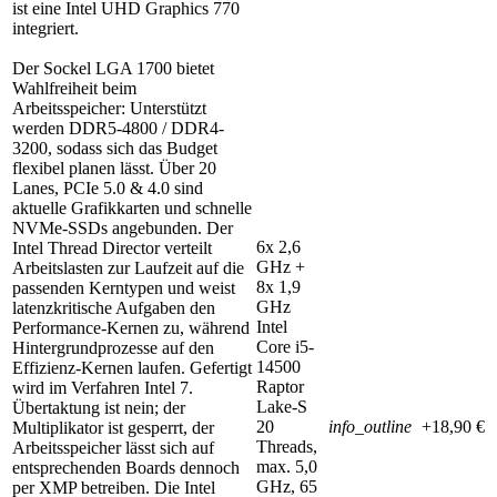
ist eine Intel UHD Graphics 770
integriert.
Der Sockel LGA 1700 bietet
Wahlfreiheit beim
Arbeitsspeicher: Unterstützt
werden DDR5-4800 / DDR4-
3200, sodass sich das Budget
flexibel planen lässt. Über 20
Lanes, PCIe 5.0 & 4.0 sind
aktuelle Grafikkarten und schnelle
NVMe-SSDs angebunden. Der
6x 2,6
Intel Thread Director verteilt
GHz +
Arbeitslasten zur Laufzeit auf die
8x 1,9
passenden Kerntypen und weist
GHz
latenzkritische Aufgaben den
Intel
Performance-Kernen zu, während
Core i5-
Hintergrundprozesse auf den
14500
Effizienz-Kernen laufen. Gefertigt
Raptor
wird im Verfahren Intel 7.
Lake-S
Übertaktung ist nein; der
20
info_outline
+18,90 €
Multiplikator ist gesperrt, der
Threads,
Arbeitsspeicher lässt sich auf
max. 5,0
entsprechenden Boards dennoch
GHz, 65
per XMP betreiben. Die Intel