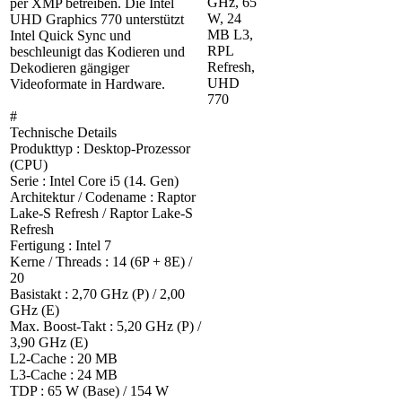
GHz, 65
per XMP betreiben. Die Intel
W, 24
UHD Graphics 770 unterstützt
MB L3,
Intel Quick Sync und
RPL
beschleunigt das Kodieren und
Refresh,
Dekodieren gängiger
UHD
Videoformate in Hardware.
770
#
Technische Details
Produkttyp : Desktop-Prozessor
(CPU)
Serie : Intel Core i5 (14. Gen)
Architektur / Codename : Raptor
Lake-S Refresh / Raptor Lake-S
Refresh
Fertigung : Intel 7
Kerne / Threads : 14 (6P + 8E) /
20
Basistakt : 2,70 GHz (P) / 2,00
GHz (E)
Max. Boost-Takt : 5,20 GHz (P) /
3,90 GHz (E)
L2-Cache : 20 MB
L3-Cache : 24 MB
TDP : 65 W (Base) / 154 W