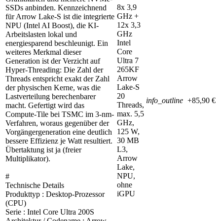
8x 3,9
SSDs anbinden. Kennzeichnend
GHz +
für Arrow Lake-S ist die integrierte
12x 3,3
NPU (Intel AI Boost), die KI-
GHz
Arbeitslasten lokal und
Intel
energiesparend beschleunigt. Ein
Core
weiteres Merkmal dieser
Ultra 7
Generation ist der Verzicht auf
265KF
Hyper-Threading: Die Zahl der
Arrow
Threads entspricht exakt der Zahl
Lake-S
der physischen Kerne, was die
20
Lastverteilung berechenbarer
info_outline
+85,90 €
Threads,
macht. Gefertigt wird das
max. 5,5
Compute-Tile bei TSMC im 3-nm-
GHz,
Verfahren, woraus gegenüber der
125 W,
Vorgängergeneration eine deutlich
30 MB
bessere Effizienz je Watt resultiert.
L3,
Übertaktung ist ja (freier
Arrow
Multiplikator).
Lake,
NPU,
#
ohne
Technische Details
iGPU
Produkttyp : Desktop-Prozessor
(CPU)
Serie : Intel Core Ultra 200S
Architektur / Codename : Arrow