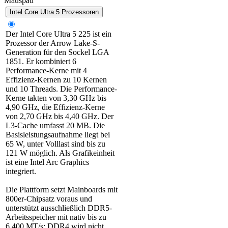
Mauspad
Intel Core Ultra 5 Prozessoren
Der Intel Core Ultra 5 225 ist ein
Prozessor der Arrow Lake-S-
Generation für den Sockel LGA
1851. Er kombiniert 6
Performance-Kerne mit 4
Effizienz-Kernen zu 10 Kernen
und 10 Threads. Die Performance-
Kerne takten von 3,30 GHz bis
4,90 GHz, die Effizienz-Kerne
von 2,70 GHz bis 4,40 GHz. Der
L3-Cache umfasst 20 MB. Die
Basisleistungsaufnahme liegt bei
65 W, unter Volllast sind bis zu
121 W möglich. Als Grafikeinheit
ist eine Intel Arc Graphics
integriert.
Die Plattform setzt Mainboards mit
800er-Chipsatz voraus und
unterstützt ausschließlich DDR5-
Arbeitsspeicher mit nativ bis zu
6.400 MT/s; DDR4 wird nicht