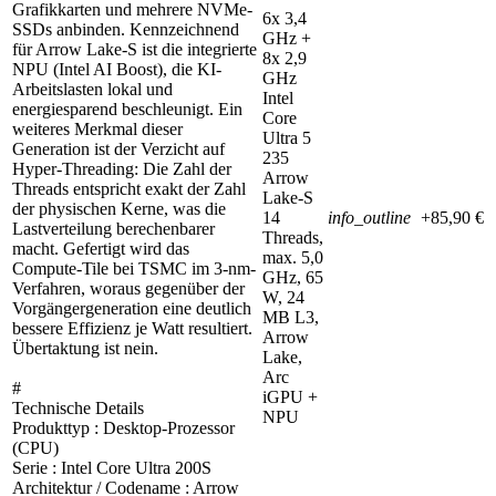
Grafikkarten und mehrere NVMe-
6x 3,4
SSDs anbinden. Kennzeichnend
GHz +
für Arrow Lake-S ist die integrierte
8x 2,9
NPU (Intel AI Boost), die KI-
GHz
Arbeitslasten lokal und
Intel
energiesparend beschleunigt. Ein
Core
weiteres Merkmal dieser
Ultra 5
Generation ist der Verzicht auf
235
Hyper-Threading: Die Zahl der
Arrow
Threads entspricht exakt der Zahl
Lake-S
der physischen Kerne, was die
14
info_outline
+85,90 €
Lastverteilung berechenbarer
Threads,
macht. Gefertigt wird das
max. 5,0
Compute-Tile bei TSMC im 3-nm-
GHz, 65
Verfahren, woraus gegenüber der
W, 24
Vorgängergeneration eine deutlich
MB L3,
bessere Effizienz je Watt resultiert.
Arrow
Übertaktung ist nein.
Lake,
Arc
#
iGPU +
Technische Details
NPU
Produkttyp : Desktop-Prozessor
(CPU)
Serie : Intel Core Ultra 200S
Architektur / Codename : Arrow