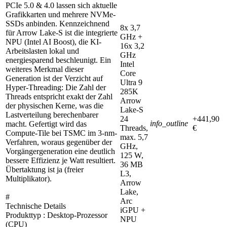
PCIe 5.0 & 4.0 lassen sich aktuelle
Grafikkarten und mehrere NVMe-
SSDs anbinden. Kennzeichnend
8x 3,7
für Arrow Lake-S ist die integrierte
GHz +
NPU (Intel AI Boost), die KI-
16x 3,2
Arbeitslasten lokal und
GHz
energiesparend beschleunigt. Ein
Intel
weiteres Merkmal dieser
Core
Generation ist der Verzicht auf
Ultra 9
Hyper-Threading: Die Zahl der
285K
Threads entspricht exakt der Zahl
Arrow
der physischen Kerne, was die
Lake-S
Lastverteilung berechenbarer
24
+441,90
info_outline
macht. Gefertigt wird das
Threads,
€
Compute-Tile bei TSMC im 3-nm-
max. 5,7
Verfahren, woraus gegenüber der
GHz,
Vorgängergeneration eine deutlich
125 W,
bessere Effizienz je Watt resultiert.
36 MB
Übertaktung ist ja (freier
L3,
Multiplikator).
Arrow
Lake,
#
Arc
Technische Details
iGPU +
Produkttyp : Desktop-Prozessor
NPU
(CPU)