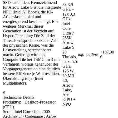
SSDs anbinden. Kennzeichnend
8x 3,9
für Arrow Lake-S ist die integrierte
GHz +
NPU (Intel AI Boost), die KI-
12x 3,3
Arbeitslasten lokal und
GHz
energiesparend beschleunigt. Ein
Intel
weiteres Merkmal dieser
Core
Generation ist der Verzicht auf
Ultra 7
Hyper-Threading: Die Zahl der
265K
Threads entspricht exakt der Zahl
Arrow
der physischen Kerne, was die
Lake-S
Lastverteilung berechenbarer
20
+107,90
info_outline
macht. Gefertigt wird das
Threads,
€
Compute-Tile bei TSMC im 3-nm-
max. 5,5
Verfahren, woraus gegenüber der
GHz,
Vorgängergeneration eine deutlich
125 W,
bessere Effizienz je Watt resultiert.
30 MB
Übertaktung ist ja (freier
L3,
Multiplikator).
Arrow
Lake,
#
Arc
Technische Details
iGPU +
Produkttyp : Desktop-Prozessor
NPU
(CPU)
Serie : Intel Core Ultra 200S
Architektur / Codename : Arrow