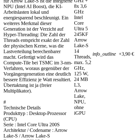
GHz +
für Arrow Lake-S ist die integrierte
8x 3,6
NPU (Intel AI Boost), die KI-
GHz
Arbeitslasten lokal und
Intel
energiesparend beschleunigt. Ein
Core
weiteres Merkmal dieser
Ultra 5
Generation ist der Verzicht auf
245KF
Hyper-Threading: Die Zahl der
Arrow
Threads entspricht exakt der Zahl
Lake-S
der physischen Kerne, was die
14
Lastverteilung berechenbarer
info_outline
+3,90 €
Threads,
macht. Gefertigt wird das
max. 5,2
Compute-Tile bei TSMC im 3-nm-
GHz,
Verfahren, woraus gegenüber der
125 W,
Vorgängergeneration eine deutlich
24 MB
bessere Effizienz je Watt resultiert.
L3,
Übertaktung ist ja (freier
Arrow
Multiplikator).
Lake,
NPU,
#
ohne
Technische Details
iGPU
Produkttyp : Desktop-Prozessor
(CPU)
Serie : Intel Core Ultra 200S
Architektur / Codename : Arrow
Lake-S / Arrow Lake-S