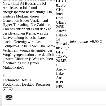
GHz +
NPU (Intel AI Boost), die KI-
8x 3,6
Arbeitslasten lokal und
GHz
energiesparend beschleunigt. Ein
Intel
weiteres Merkmal dieser
Core
Generation ist der Verzicht auf
Ultra 5
Hyper-Threading: Die Zahl der
245K
Threads entspricht exakt der Zahl
Arrow
der physischen Kerne, was die
Lake-S
Lastverteilung berechenbarer
14
info_outline
+9,90 €
macht. Gefertigt wird das
Threads,
Compute-Tile bei TSMC im 3-nm-
max. 5,2
Verfahren, woraus gegenüber der
GHz,
Vorgängergeneration eine deutlich
125 W,
bessere Effizienz je Watt resultiert.
24 MB
Übertaktung ist ja (freier
L3,
Multiplikator).
Arrow
Lake,
#
Arc
Technische Details
iGPU +
Produkttyp : Desktop-Prozessor
NPU
(CPU)
Serie : Intel Core Ultra 200S
Architektur / Codename : Arrow
Lake-S / Arrow Lake-S
Fertigung : TSMC 3 nm