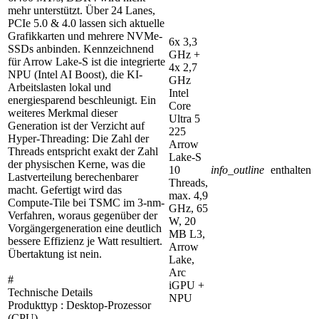
mehr unterstützt. Über 24 Lanes,
PCIe 5.0 & 4.0 lassen sich aktuelle
Grafikkarten und mehrere NVMe-
6x 3,3
SSDs anbinden. Kennzeichnend
GHz +
für Arrow Lake-S ist die integrierte
4x 2,7
NPU (Intel AI Boost), die KI-
GHz
Arbeitslasten lokal und
Intel
energiesparend beschleunigt. Ein
Core
weiteres Merkmal dieser
Ultra 5
Generation ist der Verzicht auf
225
Hyper-Threading: Die Zahl der
Arrow
Threads entspricht exakt der Zahl
Lake-S
der physischen Kerne, was die
10
info_outline
enthalten
Lastverteilung berechenbarer
Threads,
macht. Gefertigt wird das
max. 4,9
Compute-Tile bei TSMC im 3-nm-
GHz, 65
Verfahren, woraus gegenüber der
W, 20
Vorgängergeneration eine deutlich
MB L3,
bessere Effizienz je Watt resultiert.
Arrow
Übertaktung ist nein.
Lake,
Arc
#
iGPU +
Technische Details
NPU
Produkttyp : Desktop-Prozessor
(CPU)