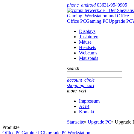
phone_android
03631-9549905
Office PC
Gaming PC
Upgrade PC
Displays
Tastaturen
Mäuse
Headsets
Webcams
Mauspads
search
account_circle
shopping_cart
more_vert
Impressum
AGB
Kontakt
Startseite
»
Upgrade PC
»
Upgrade 
Produkte
Office PC
Gaming PC
Upgrade PC
Workstation