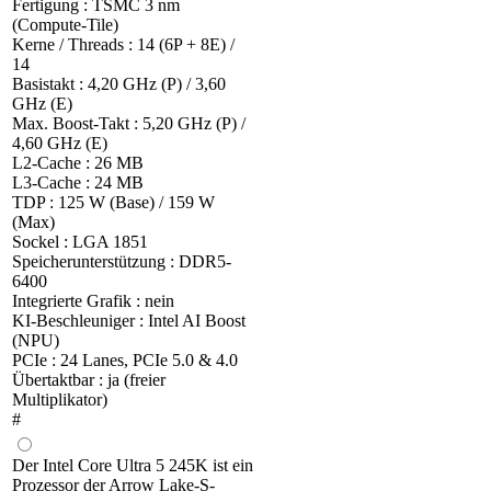
Fertigung : TSMC 3 nm
(Compute-Tile)
Kerne / Threads : 14 (6P + 8E) /
14
Basistakt : 4,20 GHz (P) / 3,60
GHz (E)
Max. Boost-Takt : 5,20 GHz (P) /
4,60 GHz (E)
L2-Cache : 26 MB
L3-Cache : 24 MB
TDP : 125 W (Base) / 159 W
(Max)
Sockel : LGA 1851
Speicherunterstützung : DDR5-
6400
Integrierte Grafik : nein
KI-Beschleuniger : Intel AI Boost
(NPU)
PCIe : 24 Lanes, PCIe 5.0 & 4.0
Übertaktbar : ja (freier
Multiplikator)
#
Der Intel Core Ultra 5 245K ist ein
Prozessor der Arrow Lake-S-