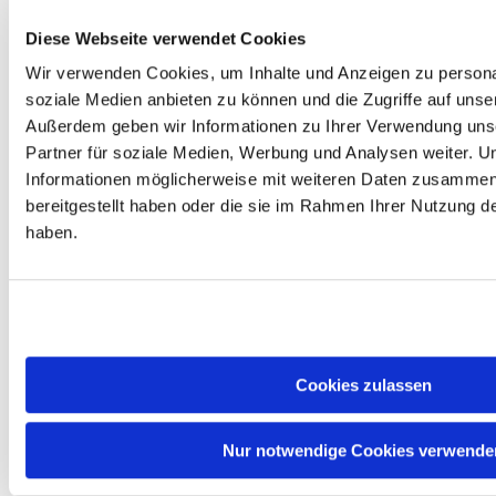
(Compute-Tile)
Diese Webseite verwendet Cookies
Kerne / Threads : 14 (6P + 8E) /
14
Wir verwenden Cookies, um Inhalte und Anzeigen zu personal
Basistakt : 4,20 GHz (P) / 3,60
GHz (E)
soziale Medien anbieten zu können und die Zugriffe auf unse
Max. Boost-Takt : 5,20 GHz (P) /
Außerdem geben wir Informationen zu Ihrer Verwendung uns
4,60 GHz (E)
Partner für soziale Medien, Werbung und Analysen weiter. U
L2-Cache : 26 MB
L3-Cache : 24 MB
Informationen möglicherweise mit weiteren Daten zusammen,
TDP : 125 W (Base) / 159 W
bereitgestellt haben oder die sie im Rahmen Ihrer Nutzung 
(Max)
haben.
Sockel : LGA 1851
Speicherunterstützung : DDR5-
6400
Integrierte Grafik : Intel Arc
Graphics (4 Xe-Kerne)
KI-Beschleuniger : Intel AI Boost
(NPU)
PCIe : 24 Lanes, PCIe 5.0 & 4.0
Cookies zulassen
Übertaktbar : ja (freier
Multiplikator)
#
Nur notwendige Cookies verwende
Intel Core Ultra 7 Prozessoren