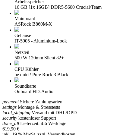
Arbeitsspeicher
16 GB [1x 16GB] DDR5-5600 Crucial/Team
Mainboard
ASRock B860M-X
Gehäuse
IT-5905 - Aluminium-Look
Netzteil
500 W 120mm Silent 82+
CPU Kühler
be quiet! Pure Rock 3 Black
Soundkarte
Onboard HD-Audio
payment
Sichere Zahlungsarten
settings
Montage & Stresstests
local_shipping
Versand mit DHL/DPD
security
kostenloser Support
done_all
Lieferzeit: 4-6 Werktage
619,90 €
inkl. 19 % MwSt. zzgl.
Versandkosten