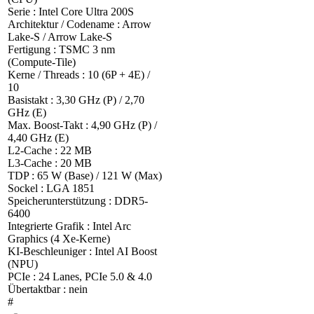
Serie : Intel Core Ultra 200S
Architektur / Codename : Arrow
Lake-S / Arrow Lake-S
Fertigung : TSMC 3 nm
(Compute-Tile)
Kerne / Threads : 10 (6P + 4E) /
10
Basistakt : 3,30 GHz (P) / 2,70
GHz (E)
Max. Boost-Takt : 4,90 GHz (P) /
4,40 GHz (E)
L2-Cache : 22 MB
L3-Cache : 20 MB
TDP : 65 W (Base) / 121 W (Max)
Sockel : LGA 1851
Speicherunterstützung : DDR5-
6400
Integrierte Grafik : Intel Arc
Graphics (4 Xe-Kerne)
KI-Beschleuniger : Intel AI Boost
(NPU)
PCIe : 24 Lanes, PCIe 5.0 & 4.0
Übertaktbar : nein
#