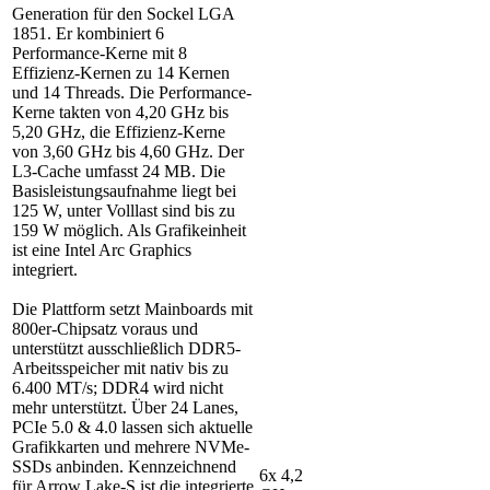
Generation für den Sockel LGA
1851. Er kombiniert 6
Performance-Kerne mit 8
Effizienz-Kernen zu 14 Kernen
und 14 Threads. Die Performance-
Kerne takten von 4,20 GHz bis
5,20 GHz, die Effizienz-Kerne
von 3,60 GHz bis 4,60 GHz. Der
L3-Cache umfasst 24 MB. Die
Basisleistungsaufnahme liegt bei
125 W, unter Volllast sind bis zu
159 W möglich. Als Grafikeinheit
ist eine Intel Arc Graphics
integriert.
Die Plattform setzt Mainboards mit
800er-Chipsatz voraus und
unterstützt ausschließlich DDR5-
Arbeitsspeicher mit nativ bis zu
6.400 MT/s; DDR4 wird nicht
mehr unterstützt. Über 24 Lanes,
PCIe 5.0 & 4.0 lassen sich aktuelle
Grafikkarten und mehrere NVMe-
SSDs anbinden. Kennzeichnend
6x 4,2
für Arrow Lake-S ist die integrierte