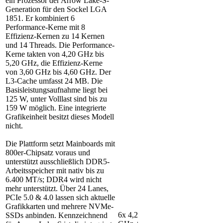
ein Prozessor der Arrow Lake-S-
Generation für den Sockel LGA
1851. Er kombiniert 6
Performance-Kerne mit 8
Effizienz-Kernen zu 14 Kernen
und 14 Threads. Die Performance-
Kerne takten von 4,20 GHz bis
5,20 GHz, die Effizienz-Kerne
von 3,60 GHz bis 4,60 GHz. Der
L3-Cache umfasst 24 MB. Die
Basisleistungsaufnahme liegt bei
125 W, unter Volllast sind bis zu
159 W möglich. Eine integrierte
Grafikeinheit besitzt dieses Modell
nicht.
Die Plattform setzt Mainboards mit
800er-Chipsatz voraus und
unterstützt ausschließlich DDR5-
Arbeitsspeicher mit nativ bis zu
6.400 MT/s; DDR4 wird nicht
mehr unterstützt. Über 24 Lanes,
PCIe 5.0 & 4.0 lassen sich aktuelle
Grafikkarten und mehrere NVMe-
6x 4,2
SSDs anbinden. Kennzeichnend