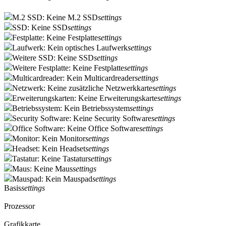
M.2 SSD: Keine M.2 SSD
settings
SSD: Keine SSD
settings
Festplatte: Keine Festplatte
settings
Laufwerk: Kein optisches Laufwerk
settings
Weitere SSD: Keine SSD
settings
Weitere Festplatte: Keine Festplatte
settings
Multicardreader: Kein Multicardreader
settings
Netzwerk: Keine zusätzliche Netzwerkkarte
settings
Erweiterungskarten: Keine Erweiterungskarte
settings
Betriebssystem: Kein Betriebssystem
settings
Security Software: Keine Security Software
settings
Office Software: Keine Office Software
settings
Monitor: Kein Monitor
settings
Headset: Kein Headset
settings
Tastatur: Keine Tastatur
settings
Maus: Keine Maus
settings
Mauspad: Kein Mauspad
settings
Basis
settings
Prozessor
Grafikkarte