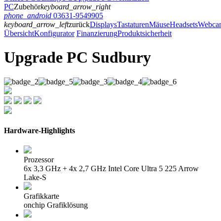
PC
Zubehör
keyboard_arrow_right
phone_android
03631-9549905
keyboard_arrow_left
zurück
Displays
Tastaturen
Mäuse
Headsets
Webca
Übersicht
Konfigurator
Finanzierung
Produktsicherheit
Upgrade PC Sudbury
Hardware-Highlights
Prozessor
6x 3,3 GHz + 4x 2,7 GHz Intel Core Ultra 5 225 Arrow
Lake-S
Grafikkarte
onchip Grafiklösung