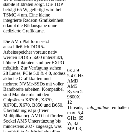
stabile Bildraten sorgt. Die TDP
beträgt 65 W, gefertigt wird bei
TSMC 4 nm. Eine kleine
integrierte Radeon-Grafikeinheit
erlaubt die Bildausgabe ohne
dedizierte Grafikkarte.
Die AM5-Plattform setzt
ausschließlich DDR5-
Arbeitsspeicher voraus; nativ
werden DDR5-5600 unterstützt,
höhere Taktraten sind per EXPO
möglich. Zur Verfügung stehen
6x 3.9 -
28 Lanes, PCIe 5.0 & 4.0, sodass
5.4 GHz
aktuelle Grafikkarten und
AMD
mehrere NVMe-SSDs mit voller
AM5
Bandbreite arbeiten. Kompatibel
Ryzen 5
sind Mainboards mit den
9600X
Chipsätzen X870E, X870,
12
X670E, X670, B850 und B650.
Threads,
info_outline
enthalten
Übertaktung ist ja (freier
max. 5,4
Multiplikator). AMD hat für den
GHz, 65
Sockel AM5 Unterstützung bis
W, 32
mindestens 2027 zugesagt, was
MB L3,
langfristige Aufrüstpfade offen