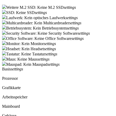
Weitere M.2 SSD: Keine M.2 SSD
settings
SSD: Keine SSD
settings
Laufwerk: Kein optisches Laufwerk
settings
Multicardreader: Kein Multicardreader
settings
Betriebssystem: Kein Betriebssystem
settings
Security Software: Keine Security Software
settings
Office Software: Keine Office Software
settings
Monitor: Kein Monitor
settings
Headset: Kein Headset
settings
Tastatur: Keine Tastatur
settings
Maus: Keine Maus
settings
Mauspad: Kein Mauspad
settings
Basis
settings
Prozessor
Grafikkarte
Arbeitsspeicher
Mainboard
Gehäuse