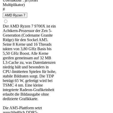
Übertaktbar : ja (freier
Multiplikator)
#
AMD Ryzen 7
Der AMD Ryzen 7 9700X ist ein
Achtkern-Prozessor der Zen 5-
Generation (Codename Granite
Ridge) für den Sockel AM5.
Seine 8 Kerne und 16 Threads
takten von 3,80 GHz Basis bis
5,50 GHz Boost. Alle Kerne
greifen gemeinsam auf 32 MB
L3-Cache zu, was Datenlatenzen
niedrig hält und besonders in
CPU-limitierten Spielen für hohe,
stabile Bildraten sorgt. Die TDP
beträgt 65 W, gefertigt wird bei
TSMC 4 nm. Eine kleine
integrierte Radeon-Grafikeinheit
erlaubt die Bildausgabe ohne
dedizierte Grafikkarte.
Die AM5-Plattform setzt
ausschließlich DDR5-