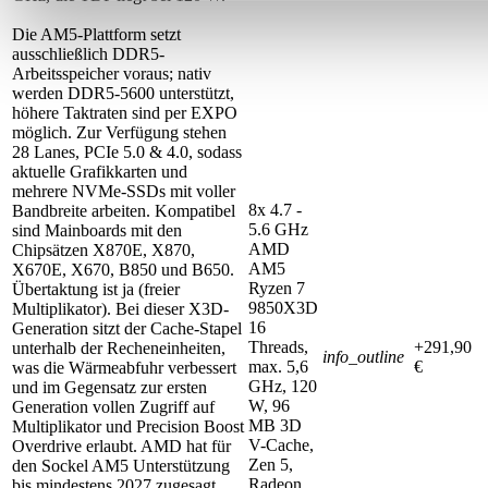
Die AM5-Plattform setzt
ausschließlich DDR5-
Arbeitsspeicher voraus; nativ
werden DDR5-5600 unterstützt,
höhere Taktraten sind per EXPO
möglich. Zur Verfügung stehen
28 Lanes, PCIe 5.0 & 4.0, sodass
aktuelle Grafikkarten und
mehrere NVMe-SSDs mit voller
8x 4.7 -
Bandbreite arbeiten. Kompatibel
5.6 GHz
sind Mainboards mit den
AMD
Chipsätzen X870E, X870,
AM5
X670E, X670, B850 und B650.
Ryzen 7
Übertaktung ist ja (freier
9850X3D
Multiplikator). Bei dieser X3D-
16
Generation sitzt der Cache-Stapel
Threads,
+291,90
unterhalb der Recheneinheiten,
info_outline
max. 5,6
€
was die Wärmeabfuhr verbessert
GHz, 120
und im Gegensatz zur ersten
W, 96
Generation vollen Zugriff auf
MB 3D
Multiplikator und Precision Boost
V-Cache,
Overdrive erlaubt. AMD hat für
Zen 5,
den Sockel AM5 Unterstützung
Radeon
bis mindestens 2027 zugesagt,