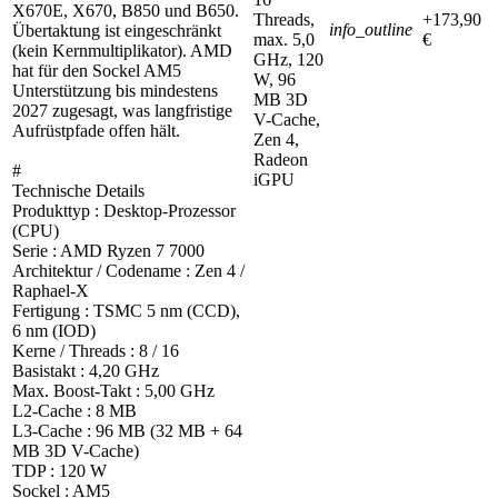
X670E, X670, B850 und B650.
Threads,
+173,90
info_outline
Übertaktung ist eingeschränkt
max. 5,0
€
(kein Kernmultiplikator). AMD
GHz, 120
hat für den Sockel AM5
W, 96
Unterstützung bis mindestens
MB 3D
2027 zugesagt, was langfristige
V-Cache,
Aufrüstpfade offen hält.
Zen 4,
Radeon
#
iGPU
Technische Details
Produkttyp : Desktop-Prozessor
(CPU)
Serie : AMD Ryzen 7 7000
Architektur / Codename : Zen 4 /
Raphael-X
Fertigung : TSMC 5 nm (CCD),
6 nm (IOD)
Kerne / Threads : 8 / 16
Basistakt : 4,20 GHz
Max. Boost-Takt : 5,00 GHz
L2-Cache : 8 MB
L3-Cache : 96 MB (32 MB + 64
MB 3D V-Cache)
TDP : 120 W
Sockel : AM5