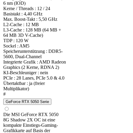
6 nm (IOD)
Kerne / Threads : 12 / 24
Basistakt : 4,40 GHz
Max. Boost-Takt : 5,50 GHz
L2-Cache : 12 MB
L3-Cache : 128 MB (64 MB +
64 MB 3D V-Cache)
TDP : 120 W
Sockel : AM5
Speicherunterstützung : DDR5-
5600, Dual-Channel
Integrierte Grafik : AMD Radeon
Graphics (2 Kerne, RDNA 2)
KI-Beschleuniger : nein
PCIe : 28 Lanes, PCIe 5.0 & 4.0
Übertaktbar : ja (freier
Multiplikator)
#
GeForce RTX 5050 Serie
Die MSI GeForce RTX 5050
8G Shadow 2X OC ist eine
kompakte Einstiegs-Gaming-
Grafikkarte auf Basis der