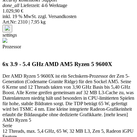
done_all
Lieferzeit: 4-6 Werktage
1.029,90 €
inkl. 19 % MwSt. zzgl.
Versandkosten
Art.Nr: 2310 | 7,95 kg
settings
Prozessor
6x 3.9 - 5.4 GHz AMD AM5 Ryzen 5 9600X
Der AMD Ryzen 5 9600X ist ein Sechskern-Prozessor der Zen 5-
Generation (Codename Granite Ridge) für den Sockel AM5. Seine
6 Kerne und 12 Threads takten von 3,90 GHz Basis bis 5,40 GHz
Boost. Alle Kerne greifen gemeinsam auf 32 MB L3-Cache zu, was
Datenlatenzen niedrig hält und besonders in CPU-limitierten Spielen
für hohe, stabile Bildraten sorgt. Die TDP beträgt 65 W, gefertigt
wird bei TSMC 4 nm. Eine kleine integrierte Radeon-Grafikeinheit
erlaubt die Bildausgabe ohne dedizierte Grafikkarte.
[mehr lesen]
AMD Ryzen 5
Serie
12 Threads, max. 5,4 GHz, 65 W, 32 MB L3, Zen 5, Radeon iGPU
Feature