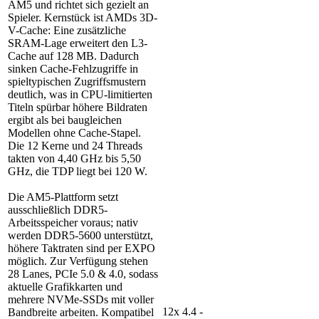
AM5 und richtet sich gezielt an
Spieler. Kernstück ist AMDs 3D-
V-Cache: Eine zusätzliche
SRAM-Lage erweitert den L3-
Cache auf 128 MB. Dadurch
sinken Cache-Fehlzugriffe in
spieltypischen Zugriffsmustern
deutlich, was in CPU-limitierten
Titeln spürbar höhere Bildraten
ergibt als bei baugleichen
Modellen ohne Cache-Stapel.
Die 12 Kerne und 24 Threads
takten von 4,40 GHz bis 5,50
GHz, die TDP liegt bei 120 W.
Die AM5-Plattform setzt
ausschließlich DDR5-
Arbeitsspeicher voraus; nativ
werden DDR5-5600 unterstützt,
höhere Taktraten sind per EXPO
möglich. Zur Verfügung stehen
28 Lanes, PCIe 5.0 & 4.0, sodass
aktuelle Grafikkarten und
mehrere NVMe-SSDs mit voller
12x 4.4 -
Bandbreite arbeiten. Kompatibel