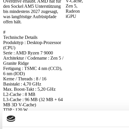
V-Cache,
Overdrive erlaubt. AMD hat für
Zen 5,
den Sockel AM5 Unterstützung
Radeon
bis mindestens 2027 zugesagt,
iGPU
was langfristige Aufrüstpfade
offen hält.
#
Technische Details
Produkttyp : Desktop-Prozessor
(CPU)
Serie : AMD Ryzen 7 9000
Architektur / Codename : Zen 5 /
Granite Ridge
Fertigung : TSMC 4 nm (CCD),
6 nm (IOD)
Kerne / Threads : 8 / 16
Basistakt : 4,70 GHz
Max. Boost-Takt : 5,20 GHz
L2-Cache : 8 MB
L3-Cache : 96 MB (32 MB + 64
MB 3D V-Cache)
TDP : 120 W
Sockel : AM5
Speicherunterstützung : DDR5-
5600, Dual-Channel