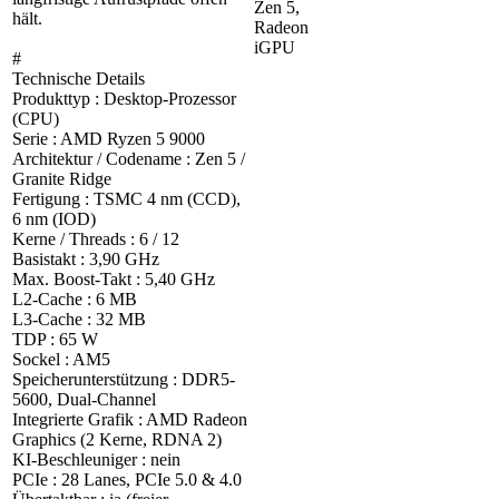
Zen 5,
hält.
Radeon
iGPU
#
Technische Details
Produkttyp : Desktop-Prozessor
(CPU)
Serie : AMD Ryzen 5 9000
Architektur / Codename : Zen 5 /
Granite Ridge
Fertigung : TSMC 4 nm (CCD),
6 nm (IOD)
Kerne / Threads : 6 / 12
Basistakt : 3,90 GHz
Max. Boost-Takt : 5,40 GHz
L2-Cache : 6 MB
L3-Cache : 32 MB
TDP : 65 W
Sockel : AM5
Speicherunterstützung : DDR5-
5600, Dual-Channel
Integrierte Grafik : AMD Radeon
Graphics (2 Kerne, RDNA 2)
KI-Beschleuniger : nein
PCIe : 28 Lanes, PCIe 5.0 & 4.0