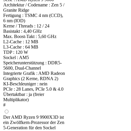
Architektur / Codename : Zen 5 /
Granite Ridge
Fertigung : TSMC 4 nm (CCD),
6 nm (IOD)
Kerne / Threads : 12 / 24
Basistakt : 4,40 GHz
Max. Boost-Takt : 5,60 GHz
L2-Cache : 12 MB
L3-Cache : 64 MB
TDP : 120 W
Sockel : AM5
Speicherunterstützung : DDR5-
5600, Dual-Channel
Integrierte Grafik : AMD Radeon
Graphics (2 Kerne, RDNA 2)
KI-Beschleuniger : nein
PCIe : 28 Lanes, PCIe 5.0 & 4.0
Übertaktbar : ja (freier
Multiplikator)
#
Der AMD Ryzen 9 9900X3D ist
ein Zwölfkern-Prozessor der Zen
5-Generation für den Sockel