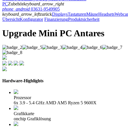
PC
Zubehör
keyboard_arrow_right
phone_android
03631-9549905
keyboard_arrow_left
zurück
Displays
Tastaturen
Mäuse
Headsets
Webca
Übersicht
Konfigurator
Finanzierung
Produktsicherheit
Upgrade Mini PC Antares
Hardware-Highlights
Prozessor
6x 3.9 - 5.4 GHz AMD AM5 Ryzen 5 9600X
Grafikkarte
onchip Grafiklösung