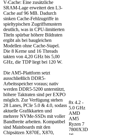
V-Cache: Eine zusätzliche
SRAM-Lage erweitert den L3-
Cache auf 96 MB. Dadurch
sinken Cache-Fehlzugriffe in
spieltypischen Zugriffsmustern
deutlich, was in CPU-limitierten
Titeln spürbar höhere Bildraten
ergibt als bei baugleichen
Modellen ohne Cache-Stapel.
Die 8 Kerne und 16 Threads
takten von 4,20 GHz bis 5,00
GHz, die TDP liegt bei 120 W.
Die AM5-Plattform setzt
ausschließlich DDR5-
Arbeitsspeicher voraus; nativ
werden DDR5-5200 unterstützt,
höhere Taktraten sind per EXPO
möglich. Zur Verfügung stehen
8x 4.2 -
28 Lanes, PCIe 5.0 & 4.0, sodass
5.0 GHz
aktuelle Grafikkarten und
AMD
mehrere NVMe-SSDs mit voller
AM5
Bandbreite arbeiten. Kompatibel
Ryzen 7
sind Mainboards mit den
7800X3D
Chipsätzen X870E, X870,
16