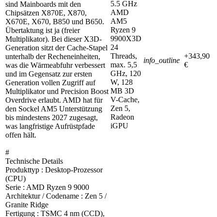
5.5 GHz
sind Mainboards mit den
AMD
Chipsätzen X870E, X870,
AM5
X670E, X670, B850 und B650.
Ryzen 9
Übertaktung ist ja (freier
9900X3D
Multiplikator). Bei dieser X3D-
24
Generation sitzt der Cache-Stapel
Threads,
+343,90
unterhalb der Recheneinheiten,
info_outline
max. 5,5
€
was die Wärmeabfuhr verbessert
GHz, 120
und im Gegensatz zur ersten
W, 128
Generation vollen Zugriff auf
MB 3D
Multiplikator und Precision Boost
V-Cache,
Overdrive erlaubt. AMD hat für
Zen 5,
den Sockel AM5 Unterstützung
Radeon
bis mindestens 2027 zugesagt,
iGPU
was langfristige Aufrüstpfade
offen hält.
#
Technische Details
Produkttyp : Desktop-Prozessor
(CPU)
Serie : AMD Ryzen 9 9000
Architektur / Codename : Zen 5 /
Granite Ridge
Fertigung : TSMC 4 nm (CCD),