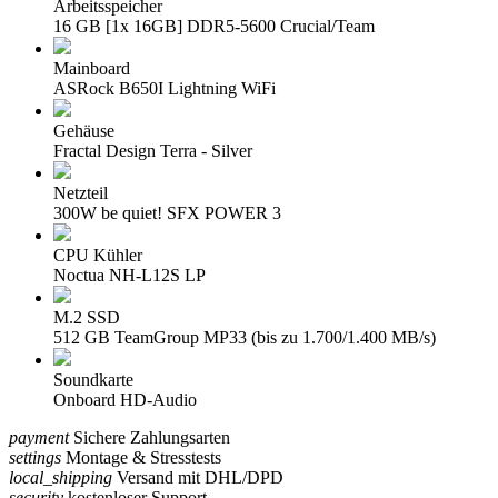
Arbeitsspeicher
16 GB [1x 16GB] DDR5-5600 Crucial/Team
Mainboard
ASRock B650I Lightning WiFi
Gehäuse
Fractal Design Terra - Silver
Netzteil
300W be quiet! SFX POWER 3
CPU Kühler
Noctua NH-L12S LP
M.2 SSD
512 GB TeamGroup MP33 (bis zu 1.700/1.400 MB/s)
Soundkarte
Onboard HD-Audio
payment
Sichere Zahlungsarten
settings
Montage & Stresstests
local_shipping
Versand mit DHL/DPD
security
kostenloser Support