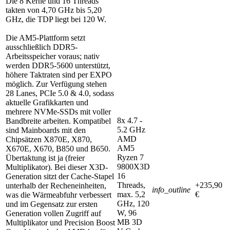
Die 8 Kerne und 16 Threads
takten von 4,70 GHz bis 5,20
GHz, die TDP liegt bei 120 W.
Die AM5-Plattform setzt
ausschließlich DDR5-
Arbeitsspeicher voraus; nativ
werden DDR5-5600 unterstützt,
höhere Taktraten sind per EXPO
möglich. Zur Verfügung stehen
28 Lanes, PCIe 5.0 & 4.0, sodass
aktuelle Grafikkarten und
mehrere NVMe-SSDs mit voller
8x 4.7 -
Bandbreite arbeiten. Kompatibel
5.2 GHz
sind Mainboards mit den
AMD
Chipsätzen X870E, X870,
AM5
X670E, X670, B850 und B650.
Ryzen 7
Übertaktung ist ja (freier
9800X3D
Multiplikator). Bei dieser X3D-
16
Generation sitzt der Cache-Stapel
Threads,
+235,90
unterhalb der Recheneinheiten,
info_outline
max. 5,2
€
was die Wärmeabfuhr verbessert
GHz, 120
und im Gegensatz zur ersten
W, 96
Generation vollen Zugriff auf
MB 3D
Multiplikator und Precision Boost