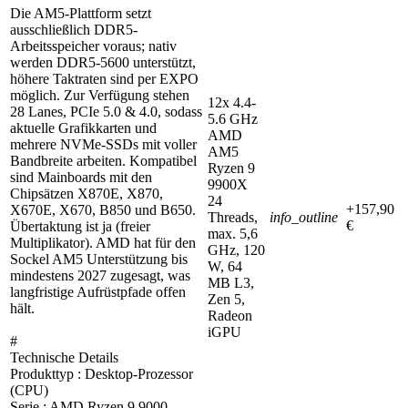
Die AM5-Plattform setzt
ausschließlich DDR5-
Arbeitsspeicher voraus; nativ
werden DDR5-5600 unterstützt,
höhere Taktraten sind per EXPO
möglich. Zur Verfügung stehen
12x 4.4-
28 Lanes, PCIe 5.0 & 4.0, sodass
5.6 GHz
aktuelle Grafikkarten und
AMD
mehrere NVMe-SSDs mit voller
AM5
Bandbreite arbeiten. Kompatibel
Ryzen 9
sind Mainboards mit den
9900X
Chipsätzen X870E, X870,
24
+157,90
X670E, X670, B850 und B650.
Threads,
info_outline
€
Übertaktung ist ja (freier
max. 5,6
Multiplikator). AMD hat für den
GHz, 120
Sockel AM5 Unterstützung bis
W, 64
mindestens 2027 zugesagt, was
MB L3,
langfristige Aufrüstpfade offen
Zen 5,
hält.
Radeon
iGPU
#
Technische Details
Produkttyp : Desktop-Prozessor
(CPU)
Serie : AMD Ryzen 9 9000