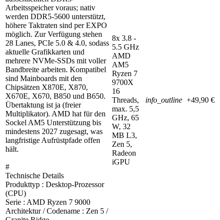
Arbeitsspeicher voraus; nativ
werden DDR5-5600 unterstützt,
höhere Taktraten sind per EXPO
möglich. Zur Verfügung stehen
8x 3.8 -
28 Lanes, PCIe 5.0 & 4.0, sodass
5.5 GHz
aktuelle Grafikkarten und
AMD
mehrere NVMe-SSDs mit voller
AM5
Bandbreite arbeiten. Kompatibel
Ryzen 7
sind Mainboards mit den
9700X
Chipsätzen X870E, X870,
16
X670E, X670, B850 und B650.
Threads,
info_outline
+49,90 €
Übertaktung ist ja (freier
max. 5,5
Multiplikator). AMD hat für den
GHz, 65
Sockel AM5 Unterstützung bis
W, 32
mindestens 2027 zugesagt, was
MB L3,
langfristige Aufrüstpfade offen
Zen 5,
hält.
Radeon
iGPU
#
Technische Details
Produkttyp : Desktop-Prozessor
(CPU)
Serie : AMD Ryzen 7 9000
Architektur / Codename : Zen 5 /
Granite Ridge