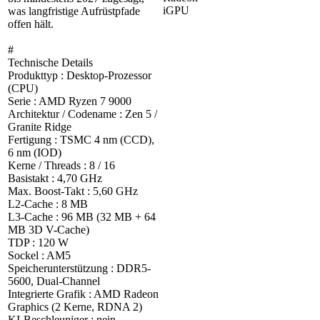
iGPU
was langfristige Aufrüstpfade
offen hält.
#
Technische Details
Produkttyp : Desktop-Prozessor
(CPU)
Serie : AMD Ryzen 7 9000
Architektur / Codename : Zen 5 /
Granite Ridge
Fertigung : TSMC 4 nm (CCD),
6 nm (IOD)
Kerne / Threads : 8 / 16
Basistakt : 4,70 GHz
Max. Boost-Takt : 5,60 GHz
L2-Cache : 8 MB
L3-Cache : 96 MB (32 MB + 64
MB 3D V-Cache)
TDP : 120 W
Sockel : AM5
Speicherunterstützung : DDR5-
5600, Dual-Channel
Integrierte Grafik : AMD Radeon
Graphics (2 Kerne, RDNA 2)
KI-Beschleuniger : nein