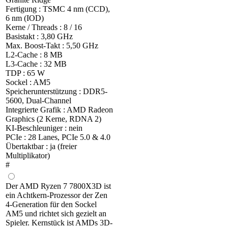
Fertigung : TSMC 4 nm (CCD),
6 nm (IOD)
Kerne / Threads : 8 / 16
Basistakt : 3,80 GHz
Max. Boost-Takt : 5,50 GHz
L2-Cache : 8 MB
L3-Cache : 32 MB
TDP : 65 W
Sockel : AM5
Speicherunterstützung : DDR5-
5600, Dual-Channel
Integrierte Grafik : AMD Radeon
Graphics (2 Kerne, RDNA 2)
KI-Beschleuniger : nein
PCIe : 28 Lanes, PCIe 5.0 & 4.0
Übertaktbar : ja (freier
Multiplikator)
#
Der AMD Ryzen 7 7800X3D ist
ein Achtkern-Prozessor der Zen
4-Generation für den Sockel
AM5 und richtet sich gezielt an
Spieler. Kernstück ist AMDs 3D-