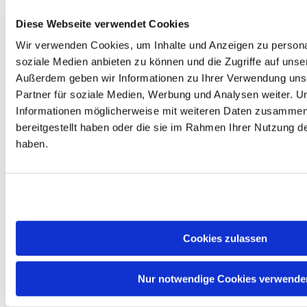
Integrierte Grafik : AMD Radeon
Graphics (2 Kerne, RDNA 2)
Diese Webseite verwendet Cookies
KI-Beschleuniger : nein
PCIe : 28 Lanes, PCIe 5.0 & 4.0
Wir verwenden Cookies, um Inhalte und Anzeigen zu personal
Übertaktbar : ja (freier
soziale Medien anbieten zu können und die Zugriffe auf unse
Multiplikator)
#
Außerdem geben wir Informationen zu Ihrer Verwendung uns
Partner für soziale Medien, Werbung und Analysen weiter. U
Der AMD Ryzen 7 9850X3D ist
Informationen möglicherweise mit weiteren Daten zusammen,
ein Achtkern-Prozessor der Zen
bereitgestellt haben oder die sie im Rahmen Ihrer Nutzung 
5-Generation für den Sockel
AM5 und richtet sich gezielt an
haben.
Spieler. Kernstück ist AMDs 3D-
V-Cache: Eine zusätzliche
SRAM-Lage erweitert den L3-
Cache auf 96 MB. Dadurch
sinken Cache-Fehlzugriffe in
spieltypischen Zugriffsmustern
deutlich, was in CPU-limitierten
Cookies zulassen
Titeln spürbar höhere Bildraten
ergibt als bei baugleichen
Modellen ohne Cache-Stapel.
Nur notwendige Cookies verwende
Die 8 Kerne und 16 Threads
takten von 4,70 GHz bis 5,60
GHz, die TDP liegt bei 120 W.