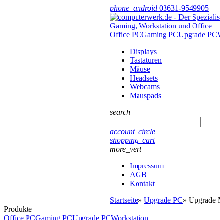
phone_android
03631-9549905
Office PC
Gaming PC
Upgrade PC
Displays
Tastaturen
Mäuse
Headsets
Webcams
Mauspads
search
account_circle
shopping_cart
more_vert
Impressum
AGB
Kontakt
Startseite
»
Upgrade PC
»
Upgrade 
Produkte
Office PC
Gaming PC
Upgrade PC
Workstation