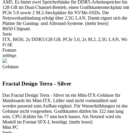
AM5. Es bietet zwei Speicherbänke für DDR5-Arbeitsspeicher bis
128 GB im Dual-Channel-Betrieb, einen Grafikkartensteckplatz mit
PCIe 5.0 sowie 2 M.2-Steckplätze für NVMe-SSDs. Die
Netzwerkanbindung erfolgt über 2,5G LAN. Damit eignet sich die
Platine für Gaming- und Allround-Systeme.
[mehr lesen]
B650 Chipsatz
Serie
ITX, B650, 2x DDR5/128 GB, PCIe 5.0, 2x M.2, 2,5G LAN, Wi-
Fi 6E
Feature
settings
Gehäuse
Fractal Design Terra - Silver
Das Fractal Design Terra - Silver ist ein Mini-ITX-Gehäuse für
Mainboards bis Mini-ITX. Lüfter sind nicht vorinstalliert und
werden passend zum Aufbau ergänzt. Für Wasserkühlungen ist das
Gehäuse nicht vorgesehen. Grafikkarten dürfen bis 322 mm lang
sein, CPU-Kühler bis 77 mm hoch bauen. Als Netzteil wird ein
Modell im Format SFX-L benötigt.
[mehr lesen]
Mini PC
Serie