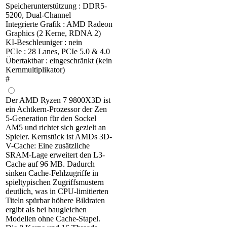
Speicherunterstützung : DDR5-
5200, Dual-Channel
Integrierte Grafik : AMD Radeon
Graphics (2 Kerne, RDNA 2)
KI-Beschleuniger : nein
PCIe : 28 Lanes, PCIe 5.0 & 4.0
Übertaktbar : eingeschränkt (kein
Kernmultiplikator)
#
Der AMD Ryzen 7 9800X3D ist
ein Achtkern-Prozessor der Zen
5-Generation für den Sockel
AM5 und richtet sich gezielt an
Spieler. Kernstück ist AMDs 3D-
V-Cache: Eine zusätzliche
SRAM-Lage erweitert den L3-
Cache auf 96 MB. Dadurch
sinken Cache-Fehlzugriffe in
spieltypischen Zugriffsmustern
deutlich, was in CPU-limitierten
Titeln spürbar höhere Bildraten
ergibt als bei baugleichen
Modellen ohne Cache-Stapel.