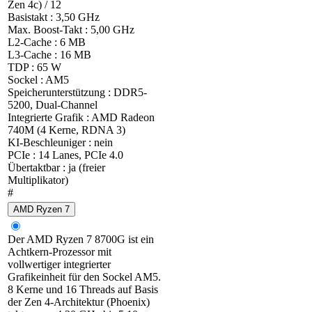
Zen 4c) / 12
Basistakt : 3,50 GHz
Max. Boost-Takt : 5,00 GHz
L2-Cache : 6 MB
L3-Cache : 16 MB
TDP : 65 W
Sockel : AM5
Speicherunterstützung : DDR5-
5200, Dual-Channel
Integrierte Grafik : AMD Radeon
740M (4 Kerne, RDNA 3)
KI-Beschleuniger : nein
PCIe : 14 Lanes, PCIe 4.0
Übertaktbar : ja (freier
Multiplikator)
#
AMD Ryzen 7
Der AMD Ryzen 7 8700G ist ein
Achtkern-Prozessor mit
vollwertiger integrierter
Grafikeinheit für den Sockel AM5.
8 Kerne und 16 Threads auf Basis
der Zen 4-Architektur (Phoenix)