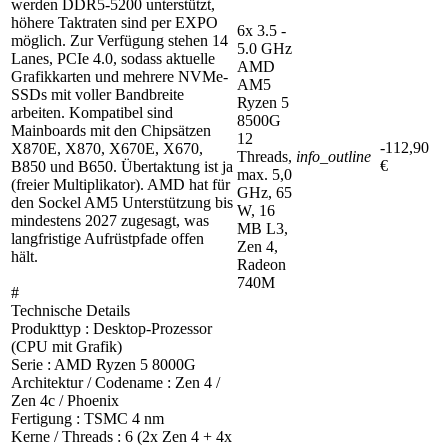
werden DDR5-5200 unterstützt,
höhere Taktraten sind per EXPO
6x 3.5 -
möglich. Zur Verfügung stehen 14
5.0 GHz
Lanes, PCIe 4.0, sodass aktuelle
AMD
Grafikkarten und mehrere NVMe-
AM5
SSDs mit voller Bandbreite
Ryzen 5
arbeiten. Kompatibel sind
8500G
Mainboards mit den Chipsätzen
12
-112,90
X870E, X870, X670E, X670,
Threads,
info_outline
€
B850 und B650. Übertaktung ist ja
max. 5,0
(freier Multiplikator). AMD hat für
GHz, 65
den Sockel AM5 Unterstützung bis
W, 16
mindestens 2027 zugesagt, was
MB L3,
langfristige Aufrüstpfade offen
Zen 4,
hält.
Radeon
740M
#
Technische Details
Produkttyp : Desktop-Prozessor
(CPU mit Grafik)
Serie : AMD Ryzen 5 8000G
Architektur / Codename : Zen 4 /
Zen 4c / Phoenix
Fertigung : TSMC 4 nm
Kerne / Threads : 6 (2x Zen 4 + 4x