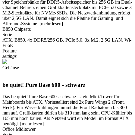
vier Speicherbänke für DDR5-Arbeitsspeicher bis 256 GB im Dual-
Channel-Betrieb, einen Grafikkartensteckplatz mit PCIe 5.0 sowie 3
M.2-Steckplätze für NVMe-SSDs. Die Netzwerkanbindung erfolgt
über 2,5G LAN. Damit eignet sich die Platine für Gaming- und
Allround-Systeme.
[mehr lesen]
B850 Chipsatz
Serie
ATX, B850, 4x DDR5/256 GB, PCIe 5.0, 3x M.2, 2,5G LAN, Wi-
Fi 6E
Feature
settings
Gehäuse
be quiet! Pure Base 600 - schwarz
Das be quiet! Pure Base 600 - schwarz ist ein Midi-Tower für
Mainboards bis ATX. Vorinstalliert sind 2x Pure Wings 2 (Front,
Heck). Für Wasserkühlungen nimmt die Front Radiatoren bis 360
mm auf. Grafikkarten dürfen bis 310 mm lang sein, CPU-Kühler bis
165 mm hoch bauen. Als Netzteil wird ein Modell im Format ATX
benötigt.
[mehr lesen]
Office Miditower
Serie