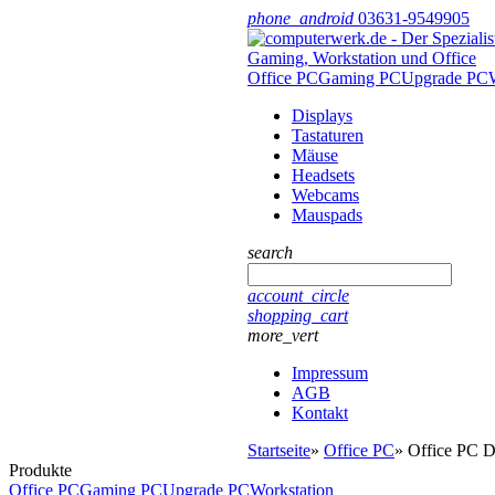
phone_android
03631-9549905
Office PC
Gaming PC
Upgrade PC
Displays
Tastaturen
Mäuse
Headsets
Webcams
Mauspads
search
account_circle
shopping_cart
more_vert
Impressum
AGB
Kontakt
Startseite
»
Office PC
»
Office PC 
Produkte
Office PC
Gaming PC
Upgrade PC
Workstation