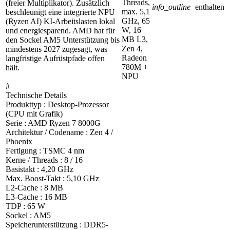
Threads,
(freier Multiplikator). Zusätzlich
info_outline
enthalten
max. 5,1
beschleunigt eine integrierte NPU
GHz, 65
(Ryzen AI) KI-Arbeitslasten lokal
W, 16
und energiesparend. AMD hat für
MB L3,
den Sockel AM5 Unterstützung bis
Zen 4,
mindestens 2027 zugesagt, was
Radeon
langfristige Aufrüstpfade offen
780M +
hält.
NPU
#
Technische Details
Produkttyp : Desktop-Prozessor
(CPU mit Grafik)
Serie : AMD Ryzen 7 8000G
Architektur / Codename : Zen 4 /
Phoenix
Fertigung : TSMC 4 nm
Kerne / Threads : 8 / 16
Basistakt : 4,20 GHz
Max. Boost-Takt : 5,10 GHz
L2-Cache : 8 MB
L3-Cache : 16 MB
TDP : 65 W
Sockel : AM5
Speicherunterstützung : DDR5-