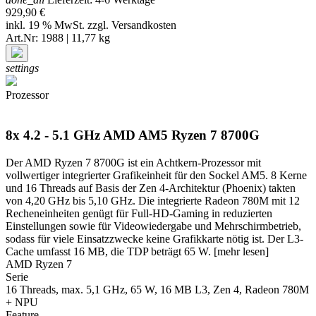
929,90 €
inkl. 19 % MwSt. zzgl.
Versandkosten
Art.Nr: 1988 | 11,77 kg
settings
Prozessor
8x 4.2 - 5.1 GHz AMD AM5 Ryzen 7 8700G
Der AMD Ryzen 7 8700G ist ein Achtkern-Prozessor mit
vollwertiger integrierter Grafikeinheit für den Sockel AM5. 8 Kerne
und 16 Threads auf Basis der Zen 4-Architektur (Phoenix) takten
von 4,20 GHz bis 5,10 GHz. Die integrierte Radeon 780M mit 12
Recheneinheiten genügt für Full-HD-Gaming in reduzierten
Einstellungen sowie für Videowiedergabe und Mehrschirmbetrieb,
sodass für viele Einsatzzwecke keine Grafikkarte nötig ist. Der L3-
Cache umfasst 16 MB, die TDP beträgt 65 W.
[mehr lesen]
AMD Ryzen 7
Serie
16 Threads, max. 5,1 GHz, 65 W, 16 MB L3, Zen 4, Radeon 780M
+ NPU
Feature