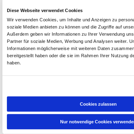
Basis der NVIDIA-
Blackwell-Architektur und
Diese Webseite verwendet Cookies
richtet sich an Gamer, die
flüssiges 1080p- und
Wir verwenden Cookies, um Inhalte und Anzeigen zu personal
Einstiegs-1440p-Gaming zu
soziale Medien anbieten zu können und die Zugriffe auf unse
einem attraktiven Preis-
Außerdem geben wir Informationen zu Ihrer Verwendung uns
Leistungs-Verhältnis suchen.
Mit 3.840 CUDA-Kernen, 8
Partner für soziale Medien, Werbung und Analysen weiter. U
GB schnellem GDDR7-
Informationen möglicherweise mit weiteren Daten zusammen,
Speicher mit 448 GB/s
bereitgestellt haben oder die sie im Rahmen Ihrer Nutzung 
Bandbreite und einem Boost-
Takt von bis zu 2.535 MHz
haben.
bietet sie spürbar mehr
Durchsatz als die
Vorgängergeneration. Die
PCIe-5.0-Schnittstelle sorgt
für eine zukunftssichere
Systemanbindung bei einer
Leistungsaufnahme von
Cookies zulassen
lediglich 115 Watt.
Die Tensor Cores der fünften
Generation beschleunigen
Nur notwendige Cookies verwende
KI-gestützte Features wie
DLSS 4 Multi Frame