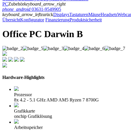
PC
Zubehör
keyboard_arrow_right
phone_android
03631-9549905
keyboard_arrow_left
zurück
Displays
Tastaturen
Mäuse
Headsets
Webca
Übersicht
Konfigurator
Finanzierung
Produktsicherheit
Office PC Darwin B
Hardware-Highlights
Prozessor
8x 4.2 - 5.1 GHz AMD AM5 Ryzen 7 8700G
Grafikkarte
onchip Grafiklösung
Arbeitsspeicher