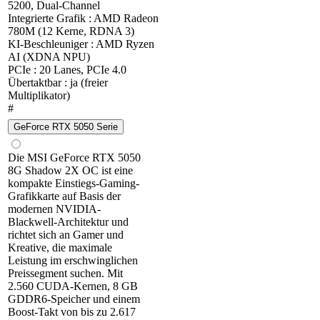
5200, Dual-Channel
Integrierte Grafik : AMD Radeon
780M (12 Kerne, RDNA 3)
KI-Beschleuniger : AMD Ryzen
AI (XDNA NPU)
PCIe : 20 Lanes, PCIe 4.0
Übertaktbar : ja (freier
Multiplikator)
#
GeForce RTX 5050 Serie
Die MSI GeForce RTX 5050
8G Shadow 2X OC ist eine
kompakte Einstiegs-Gaming-
Grafikkarte auf Basis der
modernen NVIDIA-
Blackwell-Architektur und
richtet sich an Gamer und
Kreative, die maximale
Leistung im erschwinglichen
Preissegment suchen. Mit
2.560 CUDA-Kernen, 8 GB
GDDR6-Speicher und einem
Boost-Takt von bis zu 2.617