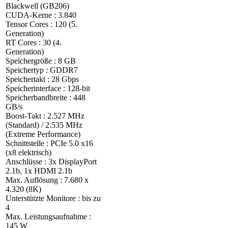
Blackwell (GB206)
CUDA-Kerne : 3.840
Tensor Cores : 120 (5.
Generation)
RT Cores : 30 (4.
Generation)
Speichergröße : 8 GB
Speichertyp : GDDR7
Speichertakt : 28 Gbps
Speicherinterface : 128-bit
Speicherbandbreite : 448
GB/s
Boost-Takt : 2.527 MHz
(Standard) / 2.535 MHz
(Extreme Performance)
Schnittstelle : PCIe 5.0 x16
(x8 elektrisch)
Anschlüsse : 3x DisplayPort
2.1b, 1x HDMI 2.1b
Max. Auflösung : 7.680 x
4.320 (8K)
Unterstützte Monitore : bis zu
4
Max. Leistungsaufnahme :
145 W