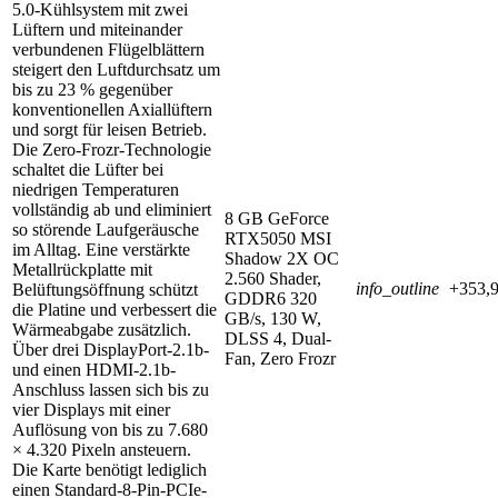
5.0-Kühlsystem mit zwei
Lüftern und miteinander
verbundenen Flügelblättern
steigert den Luftdurchsatz um
bis zu 23 % gegenüber
konventionellen Axiallüftern
und sorgt für leisen Betrieb.
Die Zero-Frozr-Technologie
schaltet die Lüfter bei
niedrigen Temperaturen
vollständig ab und eliminiert
8 GB GeForce
so störende Laufgeräusche
RTX5050 MSI
im Alltag. Eine verstärkte
Shadow 2X OC
Metallrückplatte mit
2.560 Shader,
info_outline
+353,9
Belüftungsöffnung schützt
GDDR6 320
die Platine und verbessert die
GB/s, 130 W,
Wärmeabgabe zusätzlich.
DLSS 4, Dual-
Über drei DisplayPort-2.1b-
Fan, Zero Frozr
und einen HDMI-2.1b-
Anschluss lassen sich bis zu
vier Displays mit einer
Auflösung von bis zu 7.680
× 4.320 Pixeln ansteuern.
Die Karte benötigt lediglich
einen Standard-8-Pin-PCIe-