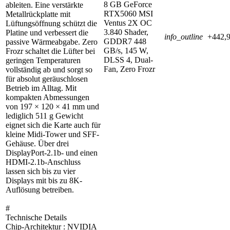
8 GB GeForce
ableiten. Eine verstärkte
RTX5060 MSI
Metallrückplatte mit
Ventus 2X OC
Lüftungsöffnung schützt die
3.840 Shader,
Platine und verbessert die
info_outline
+442,9
GDDR7 448
passive Wärmeabgabe. Zero
GB/s, 145 W,
Frozr schaltet die Lüfter bei
DLSS 4, Dual-
geringen Temperaturen
Fan, Zero Frozr
vollständig ab und sorgt so
für absolut geräuschlosen
Betrieb im Alltag. Mit
kompakten Abmessungen
von 197 × 120 × 41 mm und
lediglich 511 g Gewicht
eignet sich die Karte auch für
kleine Midi-Tower und SFF-
Gehäuse. Über drei
DisplayPort-2.1b- und einen
HDMI-2.1b-Anschluss
lassen sich bis zu vier
Displays mit bis zu 8K-
Auflösung betreiben.
#
Technische Details
Chip-Architektur : NVIDIA