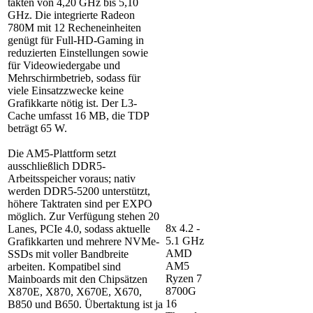
takten von 4,20 GHz bis 5,10
GHz. Die integrierte Radeon
780M mit 12 Recheneinheiten
genügt für Full-HD-Gaming in
reduzierten Einstellungen sowie
für Videowiedergabe und
Mehrschirmbetrieb, sodass für
viele Einsatzzwecke keine
Grafikkarte nötig ist. Der L3-
Cache umfasst 16 MB, die TDP
beträgt 65 W.
Die AM5-Plattform setzt
ausschließlich DDR5-
Arbeitsspeicher voraus; nativ
werden DDR5-5200 unterstützt,
höhere Taktraten sind per EXPO
möglich. Zur Verfügung stehen 20
8x 4.2 -
Lanes, PCIe 4.0, sodass aktuelle
5.1 GHz
Grafikkarten und mehrere NVMe-
AMD
SSDs mit voller Bandbreite
AM5
arbeiten. Kompatibel sind
Ryzen 7
Mainboards mit den Chipsätzen
8700G
X870E, X870, X670E, X670,
16
B850 und B650. Übertaktung ist ja