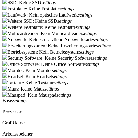
SSD: Keine SSD
settings
Festplatte: Keine Festplatte
settings
Laufwerk: Kein optisches Laufwerk
settings
Weitere SSD: Keine SSD
settings
Weitere Festplatte: Keine Festplatte
settings
Multicardreader: Kein Multicardreader
settings
Netzwerk: Keine zusätzliche Netzwerkkarte
settings
Erweiterungskarten: Keine Erweiterungskarte
settings
Betriebssystem: Kein Betriebssystem
settings
Security Software: Keine Security Software
settings
Office Software: Keine Office Software
settings
Monitor: Kein Monitor
settings
Headset: Kein Headset
settings
Tastatur: Keine Tastatur
settings
Maus: Keine Maus
settings
Mauspad: Kein Mauspad
settings
Basis
settings
Prozessor
Grafikkarte
Arbeitsspeicher