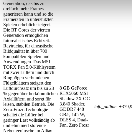
Generation, das bis zu
dreifach mehr Frames
generieren kann und so die
Frameraten in unterstützten
Spielen erheblich steigert.
Die RT Cores der vierten
Generation ermöglichen
fotorealistisches Echtzeit-
Raytracing für cineastische
Bildqualität in über 700
kompatiblen Spielen und
Anwendungen. Das MSI
TORX Fan 5.0-Kühlsystem
mit zwei Lüftern und durch
Ringbögen verbundenen
Flügelblättern steigert den
8 GB GeForce
Luftdurchsatz um bis zu 23
RTX5060 MSI
% gegenüber herkömmlichen
Shadow 2X OC
Axiallüftern und sorgt für
3.840 Shader,
leisen, stabilen Betrieb. Die
info_outline
+379,9
GDDR7 448
Zero-Frozr-Technologie
GB/s, 145 W,
schaltet die Lüfter bei
DLSS 4, Dual-
geringer Last vollständig ab
Fan, Zero Frozr
und eliminiert störende
Nebengeräusche im Alltag.