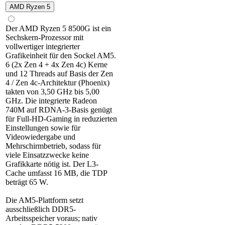
AMD Ryzen 5
Der AMD Ryzen 5 8500G ist ein
Sechskern-Prozessor mit
vollwertiger integrierter
Grafikeinheit für den Sockel AM5.
6 (2x Zen 4 + 4x Zen 4c) Kerne
und 12 Threads auf Basis der Zen
4 / Zen 4c-Architektur (Phoenix)
takten von 3,50 GHz bis 5,00
GHz. Die integrierte Radeon
740M auf RDNA-3-Basis genügt
für Full-HD-Gaming in reduzierten
Einstellungen sowie für
Videowiedergabe und
Mehrschirmbetrieb, sodass für
viele Einsatzzwecke keine
Grafikkarte nötig ist. Der L3-
Cache umfasst 16 MB, die TDP
beträgt 65 W.
Die AM5-Plattform setzt
ausschließlich DDR5-
Arbeitsspeicher voraus; nativ