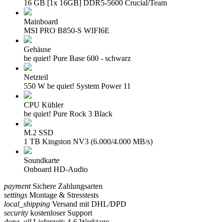
16 GB [1x 16GB] DDR5-5600 Crucial/Team
Mainboard
MSI PRO B850-S WIFI6E
Gehäuse
be quiet! Pure Base 600 - schwarz
Netzteil
550 W be quiet! System Power 11
CPU Kühler
be quiet! Pure Rock 3 Black
M.2 SSD
1 TB Kingston NV3 (6.000/4.000 MB/s)
Soundkarte
Onboard HD-Audio
payment
Sichere Zahlungsarten
settings
Montage & Stresstests
local_shipping
Versand mit DHL/DPD
security
kostenloser Support
done_all
Lieferzeit: 4-6 Werktage