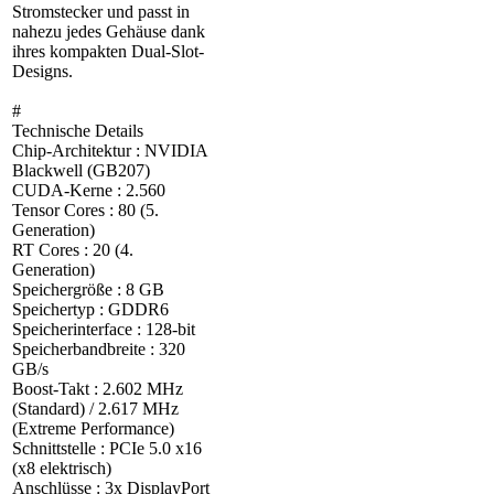
Stromstecker und passt in
nahezu jedes Gehäuse dank
ihres kompakten Dual-Slot-
Designs.
#
Technische Details
Chip-Architektur : NVIDIA
Blackwell (GB207)
CUDA-Kerne : 2.560
Tensor Cores : 80 (5.
Generation)
RT Cores : 20 (4.
Generation)
Speichergröße : 8 GB
Speichertyp : GDDR6
Speicherinterface : 128-bit
Speicherbandbreite : 320
GB/s
Boost-Takt : 2.602 MHz
(Standard) / 2.617 MHz
(Extreme Performance)
Schnittstelle : PCIe 5.0 x16
(x8 elektrisch)
Anschlüsse : 3x DisplayPort