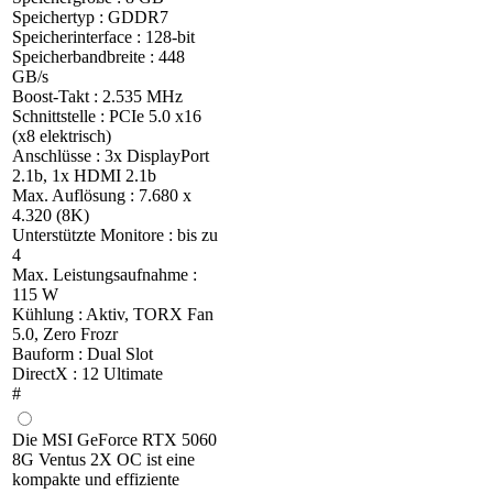
Speichertyp : GDDR7
Speicherinterface : 128-bit
Speicherbandbreite : 448
GB/s
Boost-Takt : 2.535 MHz
Schnittstelle : PCIe 5.0 x16
(x8 elektrisch)
Anschlüsse : 3x DisplayPort
2.1b, 1x HDMI 2.1b
Max. Auflösung : 7.680 x
4.320 (8K)
Unterstützte Monitore : bis zu
4
Max. Leistungsaufnahme :
115 W
Kühlung : Aktiv, TORX Fan
5.0, Zero Frozr
Bauform : Dual Slot
DirectX : 12 Ultimate
#
Die MSI GeForce RTX 5060
8G Ventus 2X OC ist eine
kompakte und effiziente