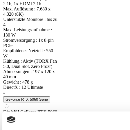
2.1b, 1x HDMI 2.1b
Max. Auflösung : 7.680 x
4.320 (8K)
Unterstützte Monitore : bis zu
4
Max. Leistungsaufnahme :
130 W
Stromversorgung : 1x 8-pin
PCIe
Empfohlenes Netzteil : 550
W
Kühlung : Aktiv (TORX Fan
5.0, Dual Slot, Zero Frozr)
Abmessungen : 197 x 120 x
40 mm
Gewicht : 478 g
DirectX : 12 Ultimate
#
GeForce RTX 5060 Serie
Die MSI GeForce RTX 5060
8G Shadow 2X OC ist eine
leistungsstarke Mittelklasse-
Gaming-Grafikkarte auf