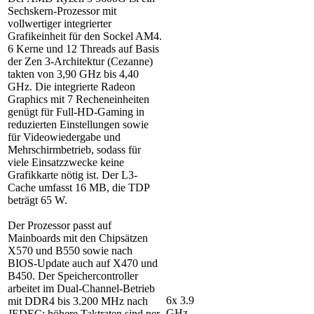
Sechskern-Prozessor mit
vollwertiger integrierter
Grafikeinheit für den Sockel AM4.
6 Kerne und 12 Threads auf Basis
der Zen 3-Architektur (Cezanne)
takten von 3,90 GHz bis 4,40
GHz. Die integrierte Radeon
Graphics mit 7 Recheneinheiten
genügt für Full-HD-Gaming in
reduzierten Einstellungen sowie
für Videowiedergabe und
Mehrschirmbetrieb, sodass für
viele Einsatzzwecke keine
Grafikkarte nötig ist. Der L3-
Cache umfasst 16 MB, die TDP
beträgt 65 W.
Der Prozessor passt auf
Mainboards mit den Chipsätzen
X570 und B550 sowie nach
BIOS-Update auch auf X470 und
B450. Der Speichercontroller
arbeitet im Dual-Channel-Betrieb
6x 3.9
mit DDR4 bis 3.200 MHz nach
GHz
JEDEC; höhere Taktraten sind per