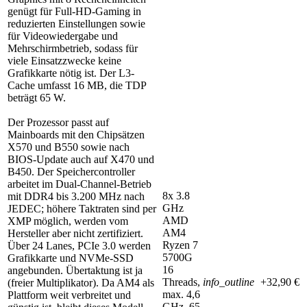
genügt für Full-HD-Gaming in
reduzierten Einstellungen sowie
für Videowiedergabe und
Mehrschirmbetrieb, sodass für
viele Einsatzzwecke keine
Grafikkarte nötig ist. Der L3-
Cache umfasst 16 MB, die TDP
beträgt 65 W.
Der Prozessor passt auf
Mainboards mit den Chipsätzen
X570 und B550 sowie nach
BIOS-Update auch auf X470 und
B450. Der Speichercontroller
arbeitet im Dual-Channel-Betrieb
8x 3.8
mit DDR4 bis 3.200 MHz nach
GHz
JEDEC; höhere Taktraten sind per
AMD
XMP möglich, werden vom
AM4
Hersteller aber nicht zertifiziert.
Ryzen 7
Über 24 Lanes, PCIe 3.0 werden
5700G
Grafikkarte und NVMe-SSD
16
angebunden. Übertaktung ist ja
Threads,
info_outline
+32,90 €
(freier Multiplikator). Da AM4 als
max. 4,6
Plattform weit verbreitet und
GHz, 65