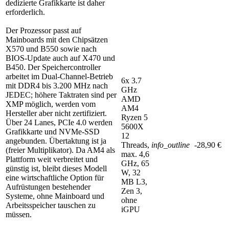
dedizierte Grafikkarte ist daher
erforderlich.
Der Prozessor passt auf
Mainboards mit den Chipsätzen
X570 und B550 sowie nach
BIOS-Update auch auf X470 und
B450. Der Speichercontroller
arbeitet im Dual-Channel-Betrieb
6x 3.7
mit DDR4 bis 3.200 MHz nach
GHz
JEDEC; höhere Taktraten sind per
AMD
XMP möglich, werden vom
AM4
Hersteller aber nicht zertifiziert.
Ryzen 5
Über 24 Lanes, PCIe 4.0 werden
5600X
Grafikkarte und NVMe-SSD
12
angebunden. Übertaktung ist ja
Threads,
info_outline
-28,90 €
(freier Multiplikator). Da AM4 als
max. 4,6
Plattform weit verbreitet und
GHz, 65
günstig ist, bleibt dieses Modell
W, 32
eine wirtschaftliche Option für
MB L3,
Aufrüstungen bestehender
Zen 3,
Systeme, ohne Mainboard und
ohne
Arbeitsspeicher tauschen zu
iGPU
müssen.