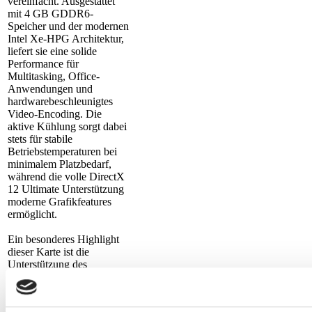
vereinfacht. Ausgestattet
mit 4 GB GDDR6-
Speicher und der modernen
Intel Xe-HPG Architektur,
liefert sie eine solide
Performance für
Multitasking, Office-
Anwendungen und
hardwarebeschleunigtes
Video-Encoding. Die
aktive Kühlung sorgt dabei
stets für stabile
Betriebstemperaturen bei
minimalem Platzbedarf,
während die volle DirectX
12 Ultimate Unterstützung
moderne Grafikfeatures
ermöglicht.
Ein besonderes Highlight
dieser Karte ist die
Unterstützung des
zukunftsweisenden AV1-
Video-Codecs, der sowohl
hardwarebasiertes