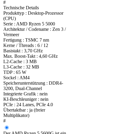
#
Technische Details
Produkttyp : Desktop-Prozessor
(CPU)
Serie : AMD Ryzen 5 5000
Architektur / Codename : Zen 3 /
Vermeer
Fertigung : TSMC 7 nm
Kerne / Threads : 6 / 12
Basistakt : 3,70 GHz
Max. Boost-Takt : 4,60 GHz
L2-Cache : 3 MB
L3-Cache : 32 MB
TDP : 65 W
Sockel : AM4
Speicherunterstützung : DDR4-
3200, Dual-Channel
Integrierte Grafik : nein
KI-Beschleuniger : nein
PCIe : 24 Lanes, PCIe 4.0
Übertaktbar : ja (freier
Multiplikator)
#
Der AMD Ryzen 5 5600G ist ein