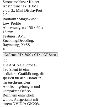
Stromanschluss : Keiner
Anschlüsse : 1x HDMI
2.0b, 2x Mini DisplayPort
2.0
Bauform : Single-Slot /
Low Profile
Abmessungen : 156 x 69 x
15 mm
Features : AV1
Encoding/Decoding,
Raytracing, XeSS
#
GeForce RTX 3000 / GTX / GT Serie
Die ASUS GeForce GT
730 Silent ist eine
dedizierte Grafiklösung, die
speziell für den Einsatz in
geräuschsensiblen
Arbeitsumgebungen und
kompakten Office-
Rechnern entwickelt
wurde. Ausgestattet mit
einem NVIDIA GK208-