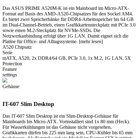
Das ASUS PRIME A520M-K ist ein Mainboard im Micro-ATX-
Format auf Basis des AMD-A520-Chipsatzes für den Sockel AM4.
Es bietet zwei Speicherbänke für DDR4-Arbeitsspeicher bis 64 GB
im Dual-Channel-Betrieb, einen Grafikkartensteckplatz mit PCIe 3.0
sowie einen M.2-Steckplatz für NVMe-SSDs. Die
Netzwerkanbindung erfolgt über 1G LAN. Damit eignet sich die
Platine für Office- und Alltagssysteme.
[mehr lesen]
A520 Chipsatz
Serie
mATX, A520, 2x DDR4/64 GB, PCIe 3.0, 1x M.2, 1G LAN, 5X
Protection
Feature
settings
Gehäuse
IT-607 Slim Desktop
Das IT-607 Slim Desktop ist ein Slim-Desktop-Gehäuse für
Mainboards bis Micro-ATX. Vorinstalliert sind 1x 80 mm (Heck).
Für Wasserkühlungen ist das Gehäuse nicht vorgesehen.
Grafikkarten dürfen bis 225 mm lang sein, CPU-Kühler bis 65 mm