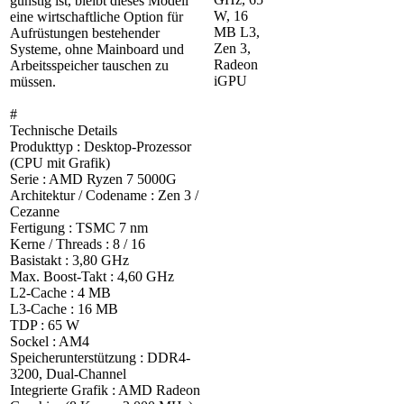
günstig ist, bleibt dieses Modell
W, 16
eine wirtschaftliche Option für
MB L3,
Aufrüstungen bestehender
Zen 3,
Systeme, ohne Mainboard und
Radeon
Arbeitsspeicher tauschen zu
iGPU
müssen.
#
Technische Details
Produkttyp : Desktop-Prozessor
(CPU mit Grafik)
Serie : AMD Ryzen 7 5000G
Architektur / Codename : Zen 3 /
Cezanne
Fertigung : TSMC 7 nm
Kerne / Threads : 8 / 16
Basistakt : 3,80 GHz
Max. Boost-Takt : 4,60 GHz
L2-Cache : 4 MB
L3-Cache : 16 MB
TDP : 65 W
Sockel : AM4
Speicherunterstützung : DDR4-
3200, Dual-Channel
Integrierte Grafik : AMD Radeon