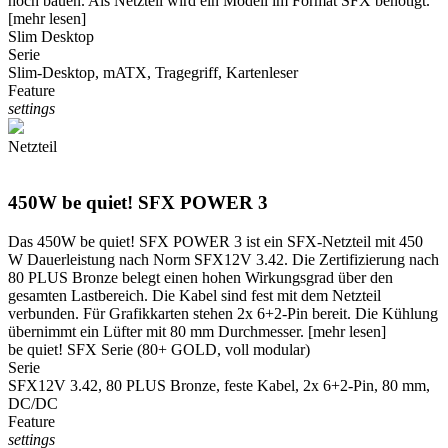
hoch bauen. Als Netzteil wird ein Modell im Format SFX benötigt.
[mehr lesen]
Slim Desktop
Serie
Slim-Desktop, mATX, Tragegriff, Kartenleser
Feature
settings
Netzteil
450W be quiet! SFX POWER 3
Das 450W be quiet! SFX POWER 3 ist ein SFX-Netzteil mit 450
W Dauerleistung nach Norm SFX12V 3.42. Die Zertifizierung nach
80 PLUS Bronze belegt einen hohen Wirkungsgrad über den
gesamten Lastbereich. Die Kabel sind fest mit dem Netzteil
verbunden. Für Grafikkarten stehen 2x 6+2-Pin bereit. Die Kühlung
übernimmt ein Lüfter mit 80 mm Durchmesser.
[mehr lesen]
be quiet! SFX Serie (80+ GOLD, voll modular)
Serie
SFX12V 3.42, 80 PLUS Bronze, feste Kabel, 2x 6+2-Pin, 80 mm,
DC/DC
Feature
settings