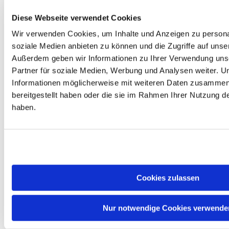
Encoding als auch
Decoding ermöglicht. Dies
Diese Webseite verwendet Cookies
macht die Sparkle Arc
A310 ECO zu einer
Wir verwenden Cookies, um Inhalte und Anzeigen zu personal
exzellenten Wahl für
soziale Medien anbieten zu können und die Zugriffe auf unse
Content Creator und
4 GB INTEL
Home-Theater-PCs
Außerdem geben wir Informationen zu Ihrer Verwendung uns
Arc A310
(HTPC), da sie
Sparkle ECO
Partner für soziale Medien, Werbung und Analysen weiter. U
hochauflösende
4GB
Informationen möglicherweise mit weiteren Daten zusammen,
+170,90
Videostreams extrem
768 Shader,
info_outline
€
effizient verarbeitet. Trotz
bereitgestellt haben oder die sie im Rahmen Ihrer Nutzung 
GDDR6 124
ihrer geringen
GB/s, 50 W,
haben.
Abmessungen bietet sie
XeSS, Low
vielseitige
Profile, AV1
Anschlussmöglichkeiten
über zwei Mini-DisplayPort
2.0 Ausgänge und einen
HDMI 2.0b Port, wodurch
Multi-Monitor-Setups
problemlos realisiert
Cookies zulassen
werden können. Im
Lieferumfang sind sowohl
Full-Height- als auch Low-
Nur notwendige Cookies verwende
Profile-Blenden enthalten,
um maximale Flexibilität