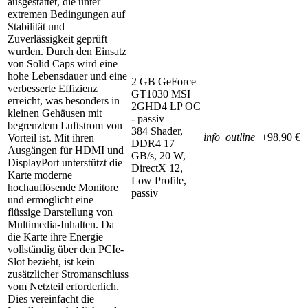
ausgestattet, die unter
extremen Bedingungen auf
Stabilität und
Zuverlässigkeit geprüft
wurden. Durch den Einsatz
von Solid Caps wird eine
hohe Lebensdauer und eine
2 GB GeForce
verbesserte Effizienz
GT1030 MSI
erreicht, was besonders in
2GHD4 LP OC
kleinen Gehäusen mit
- passiv
begrenztem Luftstrom von
384 Shader,
info_outline
+98,90 €
Vorteil ist. Mit ihren
DDR4 17
Ausgängen für HDMI und
GB/s, 20 W,
DisplayPort unterstützt die
DirectX 12,
Karte moderne
Low Profile,
hochauflösende Monitore
passiv
und ermöglicht eine
flüssige Darstellung von
Multimedia-Inhalten. Da
die Karte ihre Energie
vollständig über den PCIe-
Slot bezieht, ist kein
zusätzlicher Stromanschluss
vom Netzteil erforderlich.
Dies vereinfacht die