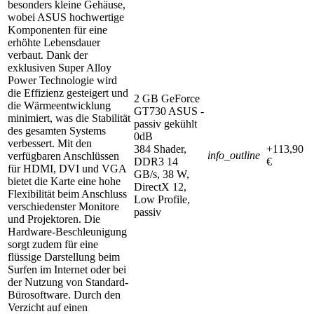
besonders kleine Gehäuse,
wobei ASUS hochwertige
Komponenten für eine
erhöhte Lebensdauer
verbaut. Dank der
exklusiven Super Alloy
Power Technologie wird
die Effizienz gesteigert und
2 GB GeForce
die Wärmeentwicklung
GT730 ASUS -
minimiert, was die Stabilität
passiv gekühlt
des gesamten Systems
0dB
verbessert. Mit den
384 Shader,
+113,90
info_outline
verfügbaren Anschlüssen
DDR3 14
€
für HDMI, DVI und VGA
GB/s, 38 W,
bietet die Karte eine hohe
DirectX 12,
Flexibilität beim Anschluss
Low Profile,
verschiedenster Monitore
passiv
und Projektoren. Die
Hardware-Beschleunigung
sorgt zudem für eine
flüssige Darstellung beim
Surfen im Internet oder bei
der Nutzung von Standard-
Bürosoftware. Durch den
Verzicht auf einen