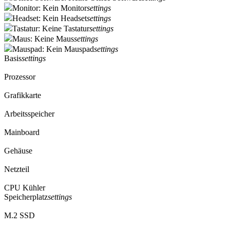
Monitor: Kein Monitor
settings
Headset: Kein Headset
settings
Tastatur: Keine Tastatur
settings
Maus: Keine Maus
settings
Mauspad: Kein Mauspad
settings
Basis
settings
Prozessor
Grafikkarte
Arbeitsspeicher
Mainboard
Gehäuse
Netzteil
CPU Kühler
Speicherplatz
settings
M.2 SSD