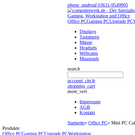
phone_android
03631-9549905
Office PC
Gaming PC
Upgrade PC
Displays
Tastaturen
Mäuse
Headsets
Webcams
Mauspads
search
account_circle
shopping_cart
more_vert
Impressum
AGB
Kontakt
Startseite
»
Office PC
»
Mini PC Ca
Produkte
Office PC
Gaming PC
Upgrade PC
Workstation