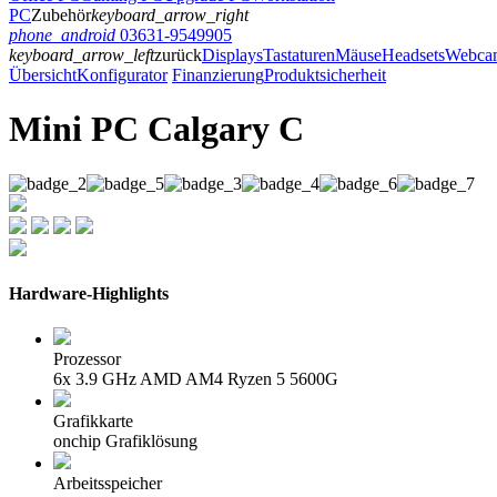
PC
Zubehör
keyboard_arrow_right
phone_android
03631-9549905
keyboard_arrow_left
zurück
Displays
Tastaturen
Mäuse
Headsets
Webca
Übersicht
Konfigurator
Finanzierung
Produktsicherheit
Mini PC Calgary C
Hardware-Highlights
Prozessor
6x 3.9 GHz AMD AM4 Ryzen 5 5600G
Grafikkarte
onchip Grafiklösung
Arbeitsspeicher