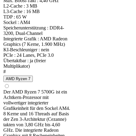
Max. Boost-Takt : 4,40 GHz
L2-Cache : 3 MB
L3-Cache : 16 MB
TDP : 65 W
Sockel : AM4
Speicherunterstützung : DDR4-
3200, Dual-Channel
Integrierte Grafik : AMD Radeon
Graphics (7 Kerne, 1.900 MHz)
KI-Beschleuniger : nein
PCIe : 24 Lanes, PCIe 3.0
Übertaktbar : ja (freier
Multiplikator)
#
AMD Ryzen 7
Der AMD Ryzen 7 5700G ist ein
Achtkern-Prozessor mit
vollwertiger integrierter
Grafikeinheit für den Sockel AM4.
8 Kerne und 16 Threads auf Basis
der Zen 3-Architektur (Cezanne)
takten von 3,80 GHz bis 4,60
GHz. Die integrierte Radeon
Graphics mit 8 Recheneinheiten