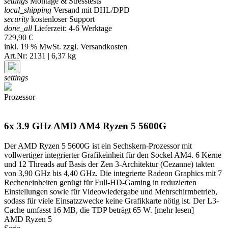
settings
Montage & Stresstests
local_shipping
Versand mit DHL/DPD
security
kostenloser Support
done_all
Lieferzeit: 4-6 Werktage
729,90 €
inkl. 19 % MwSt. zzgl.
Versandkosten
Art.Nr: 2131 | 6,37 kg
settings
Prozessor
6x 3.9 GHz AMD AM4 Ryzen 5 5600G
Der AMD Ryzen 5 5600G ist ein Sechskern-Prozessor mit
vollwertiger integrierter Grafikeinheit für den Sockel AM4. 6 Kerne
und 12 Threads auf Basis der Zen 3-Architektur (Cezanne) takten
von 3,90 GHz bis 4,40 GHz. Die integrierte Radeon Graphics mit 7
Recheneinheiten genügt für Full-HD-Gaming in reduzierten
Einstellungen sowie für Videowiedergabe und Mehrschirmbetrieb,
sodass für viele Einsatzzwecke keine Grafikkarte nötig ist. Der L3-
Cache umfasst 16 MB, die TDP beträgt 65 W.
[mehr lesen]
AMD Ryzen 5