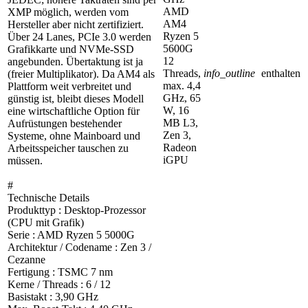
AMD
XMP möglich, werden vom
AM4
Hersteller aber nicht zertifiziert.
Ryzen 5
Über 24 Lanes, PCIe 3.0 werden
5600G
Grafikkarte und NVMe-SSD
12
angebunden. Übertaktung ist ja
Threads,
info_outline
enthalten
(freier Multiplikator). Da AM4 als
max. 4,4
Plattform weit verbreitet und
GHz, 65
günstig ist, bleibt dieses Modell
W, 16
eine wirtschaftliche Option für
MB L3,
Aufrüstungen bestehender
Zen 3,
Systeme, ohne Mainboard und
Radeon
Arbeitsspeicher tauschen zu
iGPU
müssen.
#
Technische Details
Produkttyp : Desktop-Prozessor
(CPU mit Grafik)
Serie : AMD Ryzen 5 5000G
Architektur / Codename : Zen 3 /
Cezanne
Fertigung : TSMC 7 nm
Kerne / Threads : 6 / 12
Basistakt : 3,90 GHz