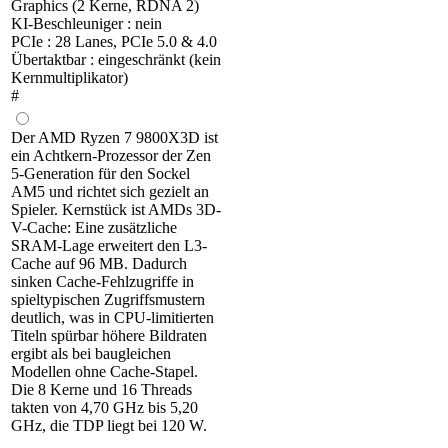
Graphics (2 Kerne, RDNA 2)
KI-Beschleuniger : nein
PCIe : 28 Lanes, PCIe 5.0 & 4.0
Übertaktbar : eingeschränkt (kein
Kernmultiplikator)
#
Der AMD Ryzen 7 9800X3D ist
ein Achtkern-Prozessor der Zen
5-Generation für den Sockel
AM5 und richtet sich gezielt an
Spieler. Kernstück ist AMDs 3D-
V-Cache: Eine zusätzliche
SRAM-Lage erweitert den L3-
Cache auf 96 MB. Dadurch
sinken Cache-Fehlzugriffe in
spieltypischen Zugriffsmustern
deutlich, was in CPU-limitierten
Titeln spürbar höhere Bildraten
ergibt als bei baugleichen
Modellen ohne Cache-Stapel.
Die 8 Kerne und 16 Threads
takten von 4,70 GHz bis 5,20
GHz, die TDP liegt bei 120 W.