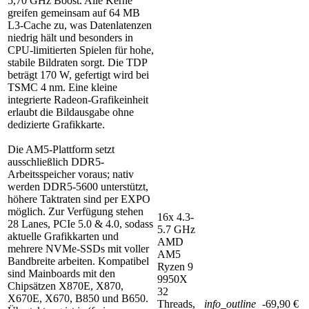
5,70 GHz Boost. Alle Kerne
greifen gemeinsam auf 64 MB
L3-Cache zu, was Datenlatenzen
niedrig hält und besonders in
CPU-limitierten Spielen für hohe,
stabile Bildraten sorgt. Die TDP
beträgt 170 W, gefertigt wird bei
TSMC 4 nm. Eine kleine
integrierte Radeon-Grafikeinheit
erlaubt die Bildausgabe ohne
dedizierte Grafikkarte.
Die AM5-Plattform setzt
ausschließlich DDR5-
Arbeitsspeicher voraus; nativ
werden DDR5-5600 unterstützt,
höhere Taktraten sind per EXPO
möglich. Zur Verfügung stehen
16x 4.3-
28 Lanes, PCIe 5.0 & 4.0, sodass
5.7 GHz
aktuelle Grafikkarten und
AMD
mehrere NVMe-SSDs mit voller
AM5
Bandbreite arbeiten. Kompatibel
Ryzen 9
sind Mainboards mit den
9950X
Chipsätzen X870E, X870,
32
X670E, X670, B850 und B650.
Threads,
info_outline
-69,90 €