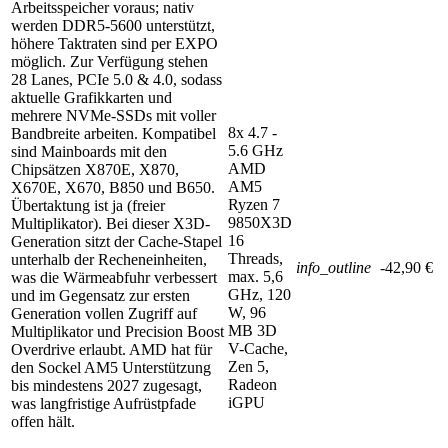
Arbeitsspeicher voraus; nativ
werden DDR5-5600 unterstützt,
höhere Taktraten sind per EXPO
möglich. Zur Verfügung stehen
28 Lanes, PCIe 5.0 & 4.0, sodass
aktuelle Grafikkarten und
mehrere NVMe-SSDs mit voller
8x 4.7 -
Bandbreite arbeiten. Kompatibel
5.6 GHz
sind Mainboards mit den
AMD
Chipsätzen X870E, X870,
AM5
X670E, X670, B850 und B650.
Ryzen 7
Übertaktung ist ja (freier
9850X3D
Multiplikator). Bei dieser X3D-
16
Generation sitzt der Cache-Stapel
Threads,
unterhalb der Recheneinheiten,
info_outline
-42,90 €
max. 5,6
was die Wärmeabfuhr verbessert
GHz, 120
und im Gegensatz zur ersten
W, 96
Generation vollen Zugriff auf
MB 3D
Multiplikator und Precision Boost
V-Cache,
Overdrive erlaubt. AMD hat für
Zen 5,
den Sockel AM5 Unterstützung
Radeon
bis mindestens 2027 zugesagt,
iGPU
was langfristige Aufrüstpfade
offen hält.