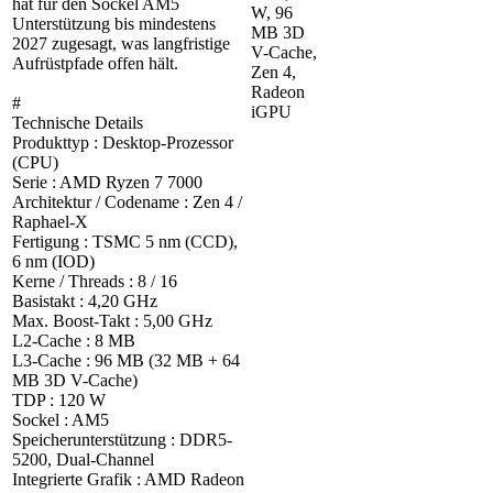
hat für den Sockel AM5
W, 96
Unterstützung bis mindestens
MB 3D
2027 zugesagt, was langfristige
V-Cache,
Aufrüstpfade offen hält.
Zen 4,
Radeon
#
iGPU
Technische Details
Produkttyp : Desktop-Prozessor
(CPU)
Serie : AMD Ryzen 7 7000
Architektur / Codename : Zen 4 /
Raphael-X
Fertigung : TSMC 5 nm (CCD),
6 nm (IOD)
Kerne / Threads : 8 / 16
Basistakt : 4,20 GHz
Max. Boost-Takt : 5,00 GHz
L2-Cache : 8 MB
L3-Cache : 96 MB (32 MB + 64
MB 3D V-Cache)
TDP : 120 W
Sockel : AM5
Speicherunterstützung : DDR5-
5200, Dual-Channel
Integrierte Grafik : AMD Radeon