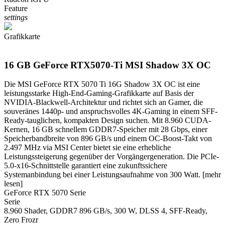
Feature
settings
Grafikkarte
16 GB GeForce RTX5070-Ti MSI Shadow 3X OC
Die MSI GeForce RTX 5070 Ti 16G Shadow 3X OC ist eine
leistungsstarke High-End-Gaming-Grafikkarte auf Basis der
NVIDIA-Blackwell-Architektur und richtet sich an Gamer, die
souveränes 1440p- und anspruchsvolles 4K-Gaming in einem SFF-
Ready-tauglichen, kompakten Design suchen. Mit 8.960 CUDA-
Kernen, 16 GB schnellem GDDR7-Speicher mit 28 Gbps, einer
Speicherbandbreite von 896 GB/s und einem OC-Boost-Takt von
2.497 MHz via MSI Center bietet sie eine erhebliche
Leistungssteigerung gegenüber der Vorgängergeneration. Die PCIe-
5.0-x16-Schnittstelle garantiert eine zukunftssichere
Systemanbindung bei einer Leistungsaufnahme von 300 Watt.
[mehr
lesen]
GeForce RTX 5070 Serie
Serie
8.960 Shader, GDDR7 896 GB/s, 300 W, DLSS 4, SFF-Ready,
Zero Frozr