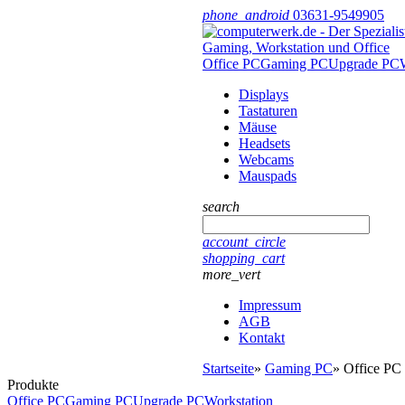
phone_android
03631-9549905
Office PC
Gaming PC
Upgrade PC
Displays
Tastaturen
Mäuse
Headsets
Webcams
Mauspads
search
account_circle
shopping_cart
more_vert
Impressum
AGB
Kontakt
Startseite
»
Gaming PC
»
Office PC
Produkte
Office PC
Gaming PC
Upgrade PC
Workstation