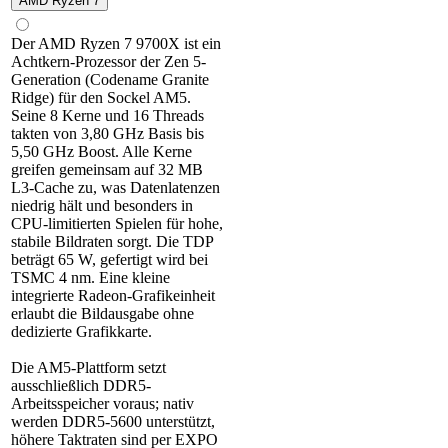
AMD Ryzen 7
Der AMD Ryzen 7 9700X ist ein
Achtkern-Prozessor der Zen 5-
Generation (Codename Granite
Ridge) für den Sockel AM5.
Seine 8 Kerne und 16 Threads
takten von 3,80 GHz Basis bis
5,50 GHz Boost. Alle Kerne
greifen gemeinsam auf 32 MB
L3-Cache zu, was Datenlatenzen
niedrig hält und besonders in
CPU-limitierten Spielen für hohe,
stabile Bildraten sorgt. Die TDP
beträgt 65 W, gefertigt wird bei
TSMC 4 nm. Eine kleine
integrierte Radeon-Grafikeinheit
erlaubt die Bildausgabe ohne
dedizierte Grafikkarte.
Die AM5-Plattform setzt
ausschließlich DDR5-
Arbeitsspeicher voraus; nativ
werden DDR5-5600 unterstützt,
höhere Taktraten sind per EXPO