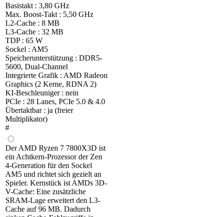
Basistakt : 3,80 GHz
Max. Boost-Takt : 5,50 GHz
L2-Cache : 8 MB
L3-Cache : 32 MB
TDP : 65 W
Sockel : AM5
Speicherunterstützung : DDR5-
5600, Dual-Channel
Integrierte Grafik : AMD Radeon
Graphics (2 Kerne, RDNA 2)
KI-Beschleuniger : nein
PCIe : 28 Lanes, PCIe 5.0 & 4.0
Übertaktbar : ja (freier
Multiplikator)
#
Der AMD Ryzen 7 7800X3D ist
ein Achtkern-Prozessor der Zen
4-Generation für den Sockel
AM5 und richtet sich gezielt an
Spieler. Kernstück ist AMDs 3D-
V-Cache: Eine zusätzliche
SRAM-Lage erweitert den L3-
Cache auf 96 MB. Dadurch