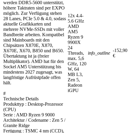
werden DDR5-5600 unterstützt,
höhere Taktraten sind per EXPO
möglich. Zur Verfügung stehen
12x 4.4-
28 Lanes, PCIe 5.0 & 4.0, sodass
5.6 GHz
aktuelle Grafikkarten und
AMD
mehrere NVMe-SSDs mit voller
AM5
Bandbreite arbeiten. Kompatibel
Ryzen 9
sind Mainboards mit den
9900X
Chipsätzen X870E, X870,
24
-152,90
X670E, X670, B850 und B650.
Threads,
info_outline
€
Übertaktung ist ja (freier
max. 5,6
Multiplikator). AMD hat für den
GHz, 120
Sockel AM5 Unterstützung bis
W, 64
mindestens 2027 zugesagt, was
MB L3,
langfristige Aufrüstpfade offen
Zen 5,
hält.
Radeon
iGPU
#
Technische Details
Produkttyp : Desktop-Prozessor
(CPU)
Serie : AMD Ryzen 9 9000
Architektur / Codename : Zen 5 /
Granite Ridge
Fertigung : TSMC 4 nm (CCD),