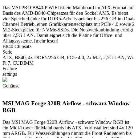
Das MSI PRO B840-P WIFI ist ein Mainboard im ATX-Format auf
Basis des AMD-B840-Chipsatzes für den Sockel AM5. Es bietet
vier Speicherbänke für DDR5-Arbeitsspeicher bis 256 GB im Dual-
Channel-Betrieb, einen Grafikkartensteckplatz mit PCIe 4.0 sowie 2
M.2-Steckplätze für NVMe-SSDs. Die Netzwerkanbindung erfolgt
über 2,5G LAN. Damit eignet sich die Platine für Office- und
Alltagssysteme.
[mehr lesen]
B840 Chipsatz
Serie
ATX, B840, 4x DDR5/256 GB, PCIe 4.0, 2x M.2, 2,5G LAN, Wi-
Fi 7, CUDIMM
Feature
settings
Gehäuse
MSI MAG Forge 320R Airflow - schwarz Window
RGB
Das MSI MAG Forge 320R Airflow - schwarz Window RGB ist
ein Midi-Tower für Mainboards bis ATX. Vorinstalliert sind 4x 120
mm ARGB. Für Wasserkühlungen nimmt die Front Radiatoren bis