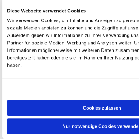
offen hält.
Diese Webseite verwendet Cookies
#
Wir verwenden Cookies, um Inhalte und Anzeigen zu personal
Technische Details
Produkttyp : Desktop-Prozessor
soziale Medien anbieten zu können und die Zugriffe auf unse
(CPU)
Außerdem geben wir Informationen zu Ihrer Verwendung uns
Serie : AMD Ryzen 7 9000
Partner für soziale Medien, Werbung und Analysen weiter. U
Architektur / Codename : Zen 5 /
Granite Ridge
Informationen möglicherweise mit weiteren Daten zusammen,
Fertigung : TSMC 4 nm (CCD),
bereitgestellt haben oder die sie im Rahmen Ihrer Nutzung 
6 nm (IOD)
haben.
Kerne / Threads : 8 / 16
Basistakt : 4,70 GHz
Max. Boost-Takt : 5,20 GHz
L2-Cache : 8 MB
L3-Cache : 96 MB (32 MB + 64
MB 3D V-Cache)
TDP : 120 W
Sockel : AM5
Cookies zulassen
Speicherunterstützung : DDR5-
5600, Dual-Channel
Integrierte Grafik : AMD Radeon
Nur notwendige Cookies verwende
Graphics (2 Kerne, RDNA 2)
KI-Beschleuniger : nein
PCIe : 28 Lanes, PCIe 5.0 & 4.0