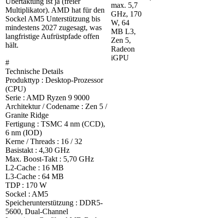
Übertaktung ist ja (freier
max. 5,7
Multiplikator). AMD hat für den
GHz, 170
Sockel AM5 Unterstützung bis
W, 64
mindestens 2027 zugesagt, was
MB L3,
langfristige Aufrüstpfade offen
Zen 5,
hält.
Radeon
iGPU
#
Technische Details
Produkttyp : Desktop-Prozessor
(CPU)
Serie : AMD Ryzen 9 9000
Architektur / Codename : Zen 5 /
Granite Ridge
Fertigung : TSMC 4 nm (CCD),
6 nm (IOD)
Kerne / Threads : 16 / 32
Basistakt : 4,30 GHz
Max. Boost-Takt : 5,70 GHz
L2-Cache : 16 MB
L3-Cache : 64 MB
TDP : 170 W
Sockel : AM5
Speicherunterstützung : DDR5-
5600, Dual-Channel