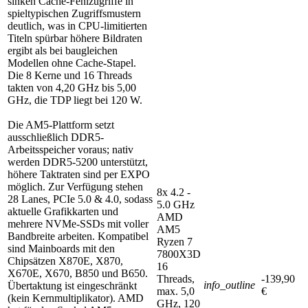
sinken Cache-Fehlzugriffe in
spieltypischen Zugriffsmustern
deutlich, was in CPU-limitierten
Titeln spürbar höhere Bildraten
ergibt als bei baugleichen
Modellen ohne Cache-Stapel.
Die 8 Kerne und 16 Threads
takten von 4,20 GHz bis 5,00
GHz, die TDP liegt bei 120 W.
Die AM5-Plattform setzt
ausschließlich DDR5-
Arbeitsspeicher voraus; nativ
werden DDR5-5200 unterstützt,
höhere Taktraten sind per EXPO
möglich. Zur Verfügung stehen
8x 4.2 -
28 Lanes, PCIe 5.0 & 4.0, sodass
5.0 GHz
aktuelle Grafikkarten und
AMD
mehrere NVMe-SSDs mit voller
AM5
Bandbreite arbeiten. Kompatibel
Ryzen 7
sind Mainboards mit den
7800X3D
Chipsätzen X870E, X870,
16
X670E, X670, B850 und B650.
Threads,
-139,90
info_outline
Übertaktung ist eingeschränkt
max. 5,0
€
(kein Kernmultiplikator). AMD
GHz, 120