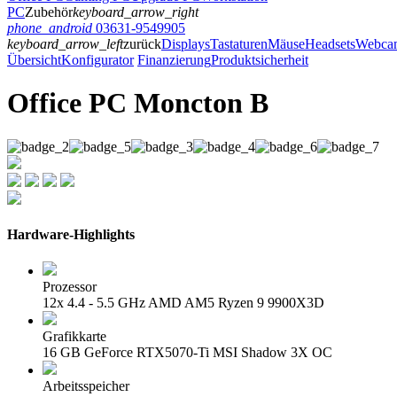
PC
Zubehör
keyboard_arrow_right
phone_android
03631-9549905
keyboard_arrow_left
zurück
Displays
Tastaturen
Mäuse
Headsets
Webca
Übersicht
Konfigurator
Finanzierung
Produktsicherheit
Office PC Moncton B
Hardware-Highlights
Prozessor
12x 4.4 - 5.5 GHz AMD AM5 Ryzen 9 9900X3D
Grafikkarte
16 GB GeForce RTX5070-Ti MSI Shadow 3X OC
Arbeitsspeicher