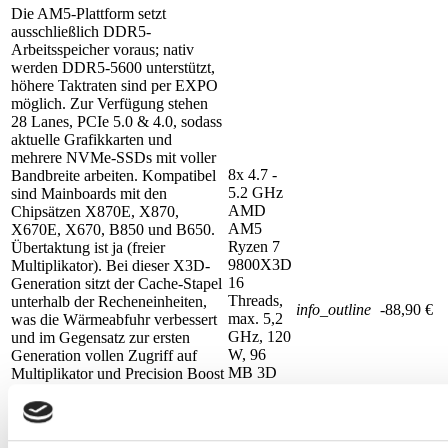
Die AM5-Plattform setzt
ausschließlich DDR5-
Arbeitsspeicher voraus; nativ
werden DDR5-5600 unterstützt,
höhere Taktraten sind per EXPO
möglich. Zur Verfügung stehen
28 Lanes, PCIe 5.0 & 4.0, sodass
aktuelle Grafikkarten und
mehrere NVMe-SSDs mit voller
8x 4.7 -
Bandbreite arbeiten. Kompatibel
5.2 GHz
sind Mainboards mit den
AMD
Chipsätzen X870E, X870,
AM5
X670E, X670, B850 und B650.
Ryzen 7
Übertaktung ist ja (freier
9800X3D
Multiplikator). Bei dieser X3D-
16
Generation sitzt der Cache-Stapel
Threads,
unterhalb der Recheneinheiten,
info_outline
-88,90 €
max. 5,2
was die Wärmeabfuhr verbessert
GHz, 120
und im Gegensatz zur ersten
W, 96
Generation vollen Zugriff auf
MB 3D
Multiplikator und Precision Boost
V-Cache,
Overdrive erlaubt. AMD hat für
Zen 5,
den Sockel AM5 Unterstützung
Radeon
bis mindestens 2027 zugesagt,
iGPU
was langfristige Aufrüstpfade