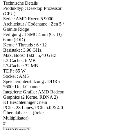
Technische Details
Produkttyp : Desktop-Prozessor
(CPU)
Serie : AMD Ryzen 5 9000
Architektur / Codename : Zen 5 /
Granite Ridge
Fertigung : TSMC 4 nm (CCD),
6 nm (IOD)
Kerne / Threads : 6 / 12
Basistakt : 3,90 GHz
Max. Boost-Takt : 5,40 GHz
L2-Cache : 6 MB
L3-Cache : 32 MB
TDP : 65 W
Sockel : AM5
Speicherunterstützung : DDR5-
5600, Dual-Channel
Integrierte Grafik : AMD Radeon
Graphics (2 Kerne, RDNA 2)
KI-Beschleuniger : nein
PCIe : 28 Lanes, PCIe 5.0 & 4.0
Übertaktbar : ja (freier
Multiplikator)
#