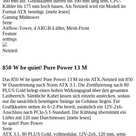
360 mm auf. Grafikkarten dürfen bis 390 mm lang sein, CPU-
Kühler bis 175 mm hoch bauen. Als Netzteil wird ein Modell im
Format ATX benötigt.
[mehr lesen]
Gaming Miditower
Serie
Airflow-Tower, 4 ARGB-Lüfter, Mesh-Front
Feature
settings
Netzteil
850 W be quiet! Pure Power 13 M
Das 850 W be quiet! Pure Power 13 M ist ein ATX-Netzteil mit 850
W Dauerleistung nach Norm ATX 3.1. Die Zertifizierung nach 80
PLUS Gold belegt einen hohen Wirkungsgrad über den gesamten
Lastbereich. Sämtliche Kabel lassen sich einzeln anstecken, sodass
nur die tatsächlich benötigten Stränge im Gehäuse liegen. Für
Grafikkarten stehen 4x 6+2-Pin bereit, zusätzlich ein 12V-2x6-
Anschluss nach PCIe-5.1-Standard. Die Kühlung übernimmt ein
Lüfter mit 120 mm Durchmesser.
[mehr lesen]
be quiet! Pure Power
Serie
ATX 3.1, 80 PLUS Gold, vollmodular, 12V-2x6, 120 mm, semi-