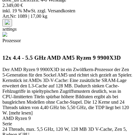
2.349,00 €
inkl. 19 % MwSt. zzgl.
Versandkosten
Art.Nr: 1089 | 17,00 kg
settings
Prozessor
12x 4.4 - 5.5 GHz AMD AM5 Ryzen 9 9900X3D
Der AMD Ryzen 9 9900X3D ist ein Zwölfkern-Prozessor der Zen
5-Generation für den Sockel AM5 und richtet sich gezielt an Spieler.
Kernstück ist AMDs 3D-V-Cache: Eine zusätzliche SRAM-Lage
erweitert den L3-Cache auf 128 MB. Dadurch sinken Cache-
Fehlzugriffe in spieltypischen Zugriffsmustern deutlich, was in
CPU-limitierten Titeln spürbar höhere Bildraten ergibt als bei
baugleichen Modellen ohne Cache-Stapel. Die 12 Kerne und 24
Threads takten von 4,40 GHz bis 5,50 GHz, die TDP liegt bei 120
W.
[mehr lesen]
AMD Ryzen 9
Serie
24 Threads, max. 5,5 GHz, 120 W, 128 MB 3D V-Cache, Zen 5,
Radeon iGPU