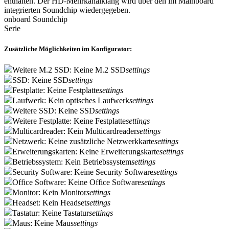
enthalten. Der HD-Mehrkanalklang wird über den im Mainboard
integrierten Soundchip wiedergegeben.
onboard Soundchip
Serie
Zusätzliche Möglichkeiten im Konfigurator:
Weitere M.2 SSD: Keine M.2 SSD
settings
SSD: Keine SSD
settings
Festplatte: Keine Festplatte
settings
Laufwerk: Kein optisches Laufwerk
settings
Weitere SSD: Keine SSD
settings
Weitere Festplatte: Keine Festplatte
settings
Multicardreader: Kein Multicardreader
settings
Netzwerk: Keine zusätzliche Netzwerkkarte
settings
Erweiterungskarten: Keine Erweiterungskarte
settings
Betriebssystem: Kein Betriebssystem
settings
Security Software: Keine Security Software
settings
Office Software: Keine Office Software
settings
Monitor: Kein Monitor
settings
Headset: Kein Headset
settings
Tastatur: Keine Tastatur
settings
Maus: Keine Maus
settings