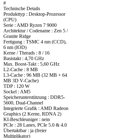
#
Technische Details
Produkttyp : Desktop-Prozessor
(CPU)
Serie : AMD Ryzen 7 9000
Architektur / Codename : Zen 5 /
Granite Ridge
Fertigung : TSMC 4 nm (CCD),
6 nm (IOD)
Kerne / Threads : 8 / 16
Basistakt : 4,70 GHz
Max. Boost-Takt : 5,60 GHz
L2-Cache : 8 MB
L3-Cache : 96 MB (32 MB + 64
MB 3D V-Cache)
TDP : 120 W
Sockel : AM5
Speicherunterstützung : DDR5-
5600, Dual-Channel
Integrierte Grafik : AMD Radeon
Graphics (2 Kerne, RDNA 2)
KI-Beschleuniger : nein
PCIe : 28 Lanes, PCIe 5.0 & 4.0
Übertaktbar : ja (freier
Multiplikator)