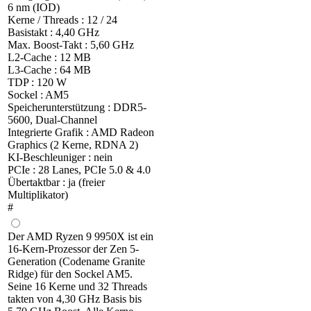
6 nm (IOD)
Kerne / Threads : 12 / 24
Basistakt : 4,40 GHz
Max. Boost-Takt : 5,60 GHz
L2-Cache : 12 MB
L3-Cache : 64 MB
TDP : 120 W
Sockel : AM5
Speicherunterstützung : DDR5-
5600, Dual-Channel
Integrierte Grafik : AMD Radeon
Graphics (2 Kerne, RDNA 2)
KI-Beschleuniger : nein
PCIe : 28 Lanes, PCIe 5.0 & 4.0
Übertaktbar : ja (freier
Multiplikator)
#
Der AMD Ryzen 9 9950X ist ein
16-Kern-Prozessor der Zen 5-
Generation (Codename Granite
Ridge) für den Sockel AM5.
Seine 16 Kerne und 32 Threads
takten von 4,30 GHz Basis bis