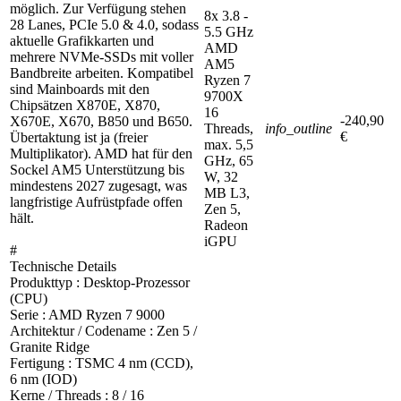
möglich. Zur Verfügung stehen
8x 3.8 -
28 Lanes, PCIe 5.0 & 4.0, sodass
5.5 GHz
aktuelle Grafikkarten und
AMD
mehrere NVMe-SSDs mit voller
AM5
Bandbreite arbeiten. Kompatibel
Ryzen 7
sind Mainboards mit den
9700X
Chipsätzen X870E, X870,
16
-240,90
X670E, X670, B850 und B650.
Threads,
info_outline
€
Übertaktung ist ja (freier
max. 5,5
Multiplikator). AMD hat für den
GHz, 65
Sockel AM5 Unterstützung bis
W, 32
mindestens 2027 zugesagt, was
MB L3,
langfristige Aufrüstpfade offen
Zen 5,
hält.
Radeon
iGPU
#
Technische Details
Produkttyp : Desktop-Prozessor
(CPU)
Serie : AMD Ryzen 7 9000
Architektur / Codename : Zen 5 /
Granite Ridge
Fertigung : TSMC 4 nm (CCD),
6 nm (IOD)
Kerne / Threads : 8 / 16