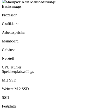
Mauspad: Kein Mauspad
settings
Basis
settings
Prozessor
Grafikkarte
Arbeitsspeicher
Mainboard
Gehäuse
Netzteil
CPU Kühler
Speicherplatz
settings
M.2 SSD
Weitere M.2 SSD
SSD
Festplatte