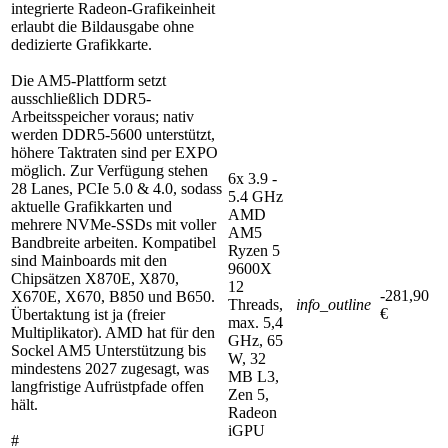
integrierte Radeon-Grafikeinheit
erlaubt die Bildausgabe ohne
dedizierte Grafikkarte.
Die AM5-Plattform setzt
ausschließlich DDR5-
Arbeitsspeicher voraus; nativ
werden DDR5-5600 unterstützt,
höhere Taktraten sind per EXPO
möglich. Zur Verfügung stehen
6x 3.9 -
28 Lanes, PCIe 5.0 & 4.0, sodass
5.4 GHz
aktuelle Grafikkarten und
AMD
mehrere NVMe-SSDs mit voller
AM5
Bandbreite arbeiten. Kompatibel
Ryzen 5
sind Mainboards mit den
9600X
Chipsätzen X870E, X870,
12
-281,90
X670E, X670, B850 und B650.
Threads,
info_outline
€
Übertaktung ist ja (freier
max. 5,4
Multiplikator). AMD hat für den
GHz, 65
Sockel AM5 Unterstützung bis
W, 32
mindestens 2027 zugesagt, was
MB L3,
langfristige Aufrüstpfade offen
Zen 5,
hält.
Radeon
iGPU
#