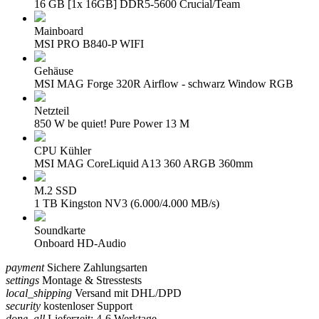
16 GB [1x 16GB] DDR5-5600 Crucial/Team
Mainboard
MSI PRO B840-P WIFI
Gehäuse
MSI MAG Forge 320R Airflow - schwarz Window RGB
Netzteil
850 W be quiet! Pure Power 13 M
CPU Kühler
MSI MAG CoreLiquid A13 360 ARGB 360mm
M.2 SSD
1 TB Kingston NV3 (6.000/4.000 MB/s)
Soundkarte
Onboard HD-Audio
payment
Sichere Zahlungsarten
settings
Montage & Stresstests
local_shipping
Versand mit DHL/DPD
security
kostenloser Support
done_all
Lieferzeit: 4-6 Werktage