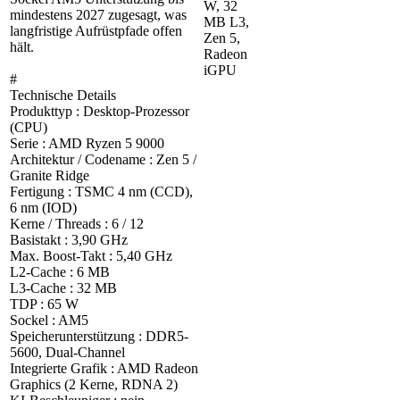
W, 32
mindestens 2027 zugesagt, was
MB L3,
langfristige Aufrüstpfade offen
Zen 5,
hält.
Radeon
iGPU
#
Technische Details
Produkttyp : Desktop-Prozessor
(CPU)
Serie : AMD Ryzen 5 9000
Architektur / Codename : Zen 5 /
Granite Ridge
Fertigung : TSMC 4 nm (CCD),
6 nm (IOD)
Kerne / Threads : 6 / 12
Basistakt : 3,90 GHz
Max. Boost-Takt : 5,40 GHz
L2-Cache : 6 MB
L3-Cache : 32 MB
TDP : 65 W
Sockel : AM5
Speicherunterstützung : DDR5-
5600, Dual-Channel
Integrierte Grafik : AMD Radeon
Graphics (2 Kerne, RDNA 2)