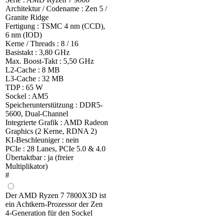
Architektur / Codename : Zen 5 /
Granite Ridge
Fertigung : TSMC 4 nm (CCD),
6 nm (IOD)
Kerne / Threads : 8 / 16
Basistakt : 3,80 GHz
Max. Boost-Takt : 5,50 GHz
L2-Cache : 8 MB
L3-Cache : 32 MB
TDP : 65 W
Sockel : AM5
Speicherunterstützung : DDR5-
5600, Dual-Channel
Integrierte Grafik : AMD Radeon
Graphics (2 Kerne, RDNA 2)
KI-Beschleuniger : nein
PCIe : 28 Lanes, PCIe 5.0 & 4.0
Übertaktbar : ja (freier
Multiplikator)
#
Der AMD Ryzen 7 7800X3D ist
ein Achtkern-Prozessor der Zen
4-Generation für den Sockel