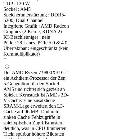
TDP : 120 W
Sockel : AM5
Speicherunterstützung : DDR5-
5200, Dual-Channel
Integrierte Grafik : AMD Radeon
Graphics (2 Kerne, RDNA 2)
KI-Beschleuniger : nein
PCIe : 28 Lanes, PCIe 5.0 & 4.0
Übertaktbar : eingeschränkt (kein
Kernmultiplikator)
#
Der AMD Ryzen 7 9800X3D ist
ein Achtkern-Prozessor der Zen
5-Generation für den Sockel
AM5 und richtet sich gezielt an
Spieler. Kernstück ist AMDs 3D-
V-Cache: Eine zusätzliche
SRAM-Lage erweitert den L3-
Cache auf 96 MB. Dadurch
sinken Cache-Fehlzugriffe in
spieltypischen Zugriffsmustern
deutlich, was in CPU-limitierten
Titeln spürbar höhere Bildraten