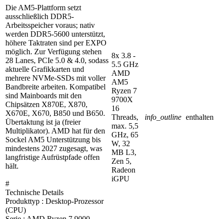
Die AM5-Plattform setzt
ausschließlich DDR5-
Arbeitsspeicher voraus; nativ
werden DDR5-5600 unterstützt,
höhere Taktraten sind per EXPO
möglich. Zur Verfügung stehen
8x 3.8 -
28 Lanes, PCIe 5.0 & 4.0, sodass
5.5 GHz
aktuelle Grafikkarten und
AMD
mehrere NVMe-SSDs mit voller
AM5
Bandbreite arbeiten. Kompatibel
Ryzen 7
sind Mainboards mit den
9700X
Chipsätzen X870E, X870,
16
X670E, X670, B850 und B650.
Threads,
info_outline
enthalten
Übertaktung ist ja (freier
max. 5,5
Multiplikator). AMD hat für den
GHz, 65
Sockel AM5 Unterstützung bis
W, 32
mindestens 2027 zugesagt, was
MB L3,
langfristige Aufrüstpfade offen
Zen 5,
hält.
Radeon
iGPU
#
Technische Details
Produkttyp : Desktop-Prozessor
(CPU)
Serie : AMD Ryzen 7 9000