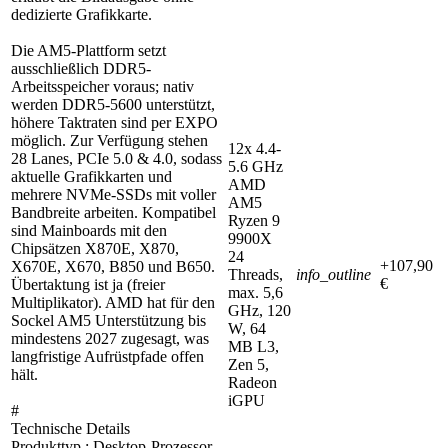
dedizierte Grafikkarte.
Die AM5-Plattform setzt
ausschließlich DDR5-
Arbeitsspeicher voraus; nativ
werden DDR5-5600 unterstützt,
höhere Taktraten sind per EXPO
möglich. Zur Verfügung stehen
12x 4.4-
28 Lanes, PCIe 5.0 & 4.0, sodass
5.6 GHz
aktuelle Grafikkarten und
AMD
mehrere NVMe-SSDs mit voller
AM5
Bandbreite arbeiten. Kompatibel
Ryzen 9
sind Mainboards mit den
9900X
Chipsätzen X870E, X870,
24
+107,90
X670E, X670, B850 und B650.
Threads,
info_outline
€
Übertaktung ist ja (freier
max. 5,6
Multiplikator). AMD hat für den
GHz, 120
Sockel AM5 Unterstützung bis
W, 64
mindestens 2027 zugesagt, was
MB L3,
langfristige Aufrüstpfade offen
Zen 5,
hält.
Radeon
iGPU
#
Technische Details
Produkttyp : Desktop-Prozessor