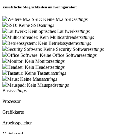
Zusätzliche Möglichkeiten im Konfigurator:
Weitere M.2 SSD: Keine M.2 SSD
settings
SSD: Keine SSD
settings
Laufwerk: Kein optisches Laufwerk
settings
Multicardreader: Kein Multicardreader
settings
Betriebssystem: Kein Betriebssystem
settings
Security Software: Keine Security Software
settings
Office Software: Keine Office Software
settings
Monitor: Kein Monitor
settings
Headset: Kein Headset
settings
Tastatur: Keine Tastatur
settings
Maus: Keine Maus
settings
Mauspad: Kein Mauspad
settings
Basis
settings
Prozessor
Grafikkarte
Arbeitsspeicher
Mainboard