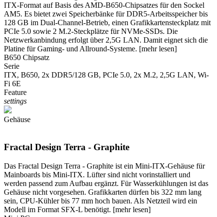
ITX-Format auf Basis des AMD-B650-Chipsatzes für den Sockel
AM5. Es bietet zwei Speicherbänke für DDR5-Arbeitsspeicher bis
128 GB im Dual-Channel-Betrieb, einen Grafikkartensteckplatz mit
PCIe 5.0 sowie 2 M.2-Steckplätze für NVMe-SSDs. Die
Netzwerkanbindung erfolgt über 2,5G LAN. Damit eignet sich die
Platine für Gaming- und Allround-Systeme.
[mehr lesen]
B650 Chipsatz
Serie
ITX, B650, 2x DDR5/128 GB, PCIe 5.0, 2x M.2, 2,5G LAN, Wi-
Fi 6E
Feature
settings
Gehäuse
Fractal Design Terra - Graphite
Das Fractal Design Terra - Graphite ist ein Mini-ITX-Gehäuse für
Mainboards bis Mini-ITX. Lüfter sind nicht vorinstalliert und
werden passend zum Aufbau ergänzt. Für Wasserkühlungen ist das
Gehäuse nicht vorgesehen. Grafikkarten dürfen bis 322 mm lang
sein, CPU-Kühler bis 77 mm hoch bauen. Als Netzteil wird ein
Modell im Format SFX-L benötigt.
[mehr lesen]