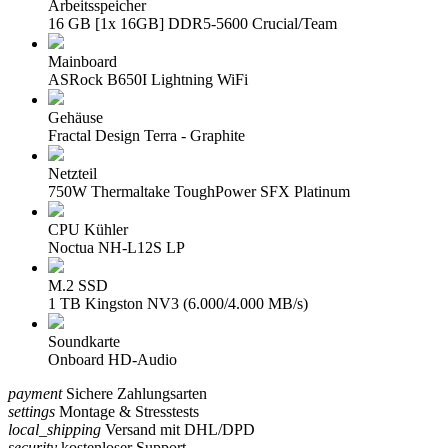
Arbeitsspeicher
16 GB [1x 16GB] DDR5-5600 Crucial/Team
Mainboard
ASRock B650I Lightning WiFi
Gehäuse
Fractal Design Terra - Graphite
Netzteil
750W Thermaltake ToughPower SFX Platinum
CPU Kühler
Noctua NH-L12S LP
M.2 SSD
1 TB Kingston NV3 (6.000/4.000 MB/s)
Soundkarte
Onboard HD-Audio
payment
Sichere Zahlungsarten
settings
Montage & Stresstests
local_shipping
Versand mit DHL/DPD
security
kostenloser Support