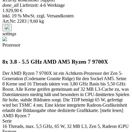
done_all
Lieferzeit: 4-6 Werktage
1.929,90 €
inkl. 19 % MwSt. zzgl.
Versandkosten
Art.Nr: 2283 | 9,60 kg
settings
Prozessor
8x 3.8 - 5.5 GHz AMD AM5 Ryzen 7 9700X
Der AMD Ryzen 7 9700X ist ein Achtkern-Prozessor der Zen 5-
Generation (Codename Granite Ridge) für den Sockel AM5. Seine
8 Kerne und 16 Threads takten von 3,80 GHz Basis bis 5,50 GHz
Boost. Alle Kerne greifen gemeinsam auf 32 MB L3-Cache zu, was
Datenlatenzen niedrig hält und besonders in CPU-limitierten Spielen
für hohe, stabile Bildraten sorgt. Die TDP beträgt 65 W, gefertigt
wird bei TSMC 4 nm. Eine kleine integrierte Radeon-Grafikeinheit
erlaubt die Bildausgabe ohne dedizierte Grafikkarte.
[mehr lesen]
AMD Ryzen 7
Serie
16 Threads, max. 5,5 GHz, 65 W, 32 MB L3, Zen 5, Radeon iGPU
Feature