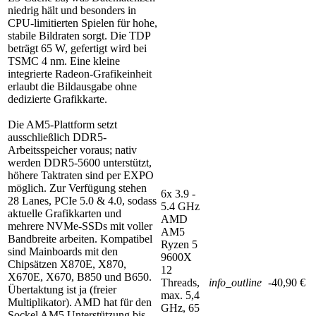
niedrig hält und besonders in
CPU-limitierten Spielen für hohe,
stabile Bildraten sorgt. Die TDP
beträgt 65 W, gefertigt wird bei
TSMC 4 nm. Eine kleine
integrierte Radeon-Grafikeinheit
erlaubt die Bildausgabe ohne
dedizierte Grafikkarte.
Die AM5-Plattform setzt
ausschließlich DDR5-
Arbeitsspeicher voraus; nativ
werden DDR5-5600 unterstützt,
höhere Taktraten sind per EXPO
möglich. Zur Verfügung stehen
6x 3.9 -
28 Lanes, PCIe 5.0 & 4.0, sodass
5.4 GHz
aktuelle Grafikkarten und
AMD
mehrere NVMe-SSDs mit voller
AM5
Bandbreite arbeiten. Kompatibel
Ryzen 5
sind Mainboards mit den
9600X
Chipsätzen X870E, X870,
12
X670E, X670, B850 und B650.
Threads,
info_outline
-40,90 €
Übertaktung ist ja (freier
max. 5,4
Multiplikator). AMD hat für den
GHz, 65
Sockel AM5 Unterstützung bis