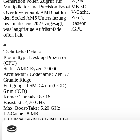
W, 96
Generation vollen Zugriff auf
MB 3D
Multiplikator und Precision Boost
V-Cache,
Overdrive erlaubt. AMD hat für
Zen 5,
den Sockel AM5 Unterstützung
Radeon
bis mindestens 2027 zugesagt,
iGPU
was langfristige Aufrüstpfade
offen hält.
#
Technische Details
Produkttyp : Desktop-Prozessor
(CPU)
Serie : AMD Ryzen 7 9000
Architektur / Codename : Zen 5 /
Granite Ridge
Fertigung : TSMC 4 nm (CCD),
6 nm (IOD)
Kerne / Threads : 8 / 16
Basistakt : 4,70 GHz
Max. Boost-Takt : 5,20 GHz
L2-Cache : 8 MB
L3-Cache : 96 MB (32 MB + 64
MB 3D V-Cache)
TDP : 120 W
Sockel : AM5