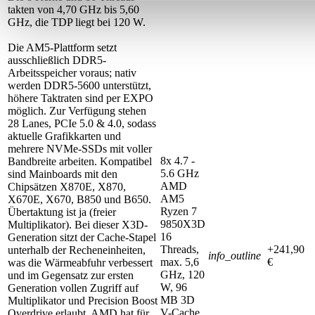
takten von 4,70 GHz bis 5,60
GHz, die TDP liegt bei 120 W.
Die AM5-Plattform setzt
ausschließlich DDR5-
Arbeitsspeicher voraus; nativ
werden DDR5-5600 unterstützt,
höhere Taktraten sind per EXPO
möglich. Zur Verfügung stehen
28 Lanes, PCIe 5.0 & 4.0, sodass
aktuelle Grafikkarten und
mehrere NVMe-SSDs mit voller
8x 4.7 -
Bandbreite arbeiten. Kompatibel
5.6 GHz
sind Mainboards mit den
AMD
Chipsätzen X870E, X870,
AM5
X670E, X670, B850 und B650.
Ryzen 7
Übertaktung ist ja (freier
9850X3D
Multiplikator). Bei dieser X3D-
16
Generation sitzt der Cache-Stapel
Threads,
+241,90
unterhalb der Recheneinheiten,
info_outline
max. 5,6
€
was die Wärmeabfuhr verbessert
GHz, 120
und im Gegensatz zur ersten
W, 96
Generation vollen Zugriff auf
MB 3D
Multiplikator und Precision Boost
V-Cache,
Overdrive erlaubt. AMD hat für