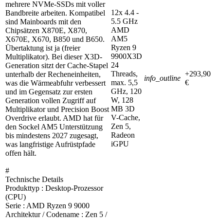
mehrere NVMe-SSDs mit voller
12x 4.4 -
Bandbreite arbeiten. Kompatibel
5.5 GHz
sind Mainboards mit den
AMD
Chipsätzen X870E, X870,
AM5
X670E, X670, B850 und B650.
Ryzen 9
Übertaktung ist ja (freier
9900X3D
Multiplikator). Bei dieser X3D-
24
Generation sitzt der Cache-Stapel
Threads,
+293,90
unterhalb der Recheneinheiten,
info_outline
max. 5,5
€
was die Wärmeabfuhr verbessert
GHz, 120
und im Gegensatz zur ersten
W, 128
Generation vollen Zugriff auf
MB 3D
Multiplikator und Precision Boost
V-Cache,
Overdrive erlaubt. AMD hat für
Zen 5,
den Sockel AM5 Unterstützung
Radeon
bis mindestens 2027 zugesagt,
iGPU
was langfristige Aufrüstpfade
offen hält.
#
Technische Details
Produkttyp : Desktop-Prozessor
(CPU)
Serie : AMD Ryzen 9 9000
Architektur / Codename : Zen 5 /