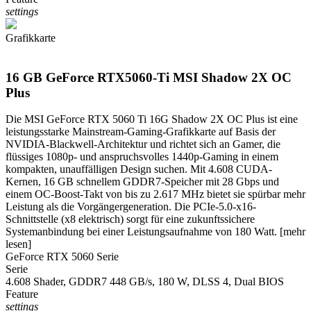
settings
Grafikkarte
16 GB GeForce RTX5060-Ti MSI Shadow 2X OC
Plus
Die MSI GeForce RTX 5060 Ti 16G Shadow 2X OC Plus ist eine
leistungsstarke Mainstream-Gaming-Grafikkarte auf Basis der
NVIDIA-Blackwell-Architektur und richtet sich an Gamer, die
flüssiges 1080p- und anspruchsvolles 1440p-Gaming in einem
kompakten, unauffälligen Design suchen. Mit 4.608 CUDA-
Kernen, 16 GB schnellem GDDR7-Speicher mit 28 Gbps und
einem OC-Boost-Takt von bis zu 2.617 MHz bietet sie spürbar mehr
Leistung als die Vorgängergeneration. Die PCIe-5.0-x16-
Schnittstelle (x8 elektrisch) sorgt für eine zukunftssichere
Systemanbindung bei einer Leistungsaufnahme von 180 Watt.
[mehr
lesen]
GeForce RTX 5060 Serie
Serie
4.608 Shader, GDDR7 448 GB/s, 180 W, DLSS 4, Dual BIOS
Feature
settings