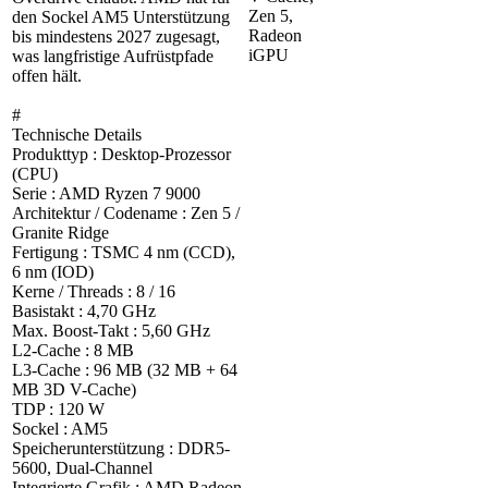
Zen 5,
den Sockel AM5 Unterstützung
Radeon
bis mindestens 2027 zugesagt,
iGPU
was langfristige Aufrüstpfade
offen hält.
#
Technische Details
Produkttyp : Desktop-Prozessor
(CPU)
Serie : AMD Ryzen 7 9000
Architektur / Codename : Zen 5 /
Granite Ridge
Fertigung : TSMC 4 nm (CCD),
6 nm (IOD)
Kerne / Threads : 8 / 16
Basistakt : 4,70 GHz
Max. Boost-Takt : 5,60 GHz
L2-Cache : 8 MB
L3-Cache : 96 MB (32 MB + 64
MB 3D V-Cache)
TDP : 120 W
Sockel : AM5
Speicherunterstützung : DDR5-
5600, Dual-Channel
Integrierte Grafik : AMD Radeon