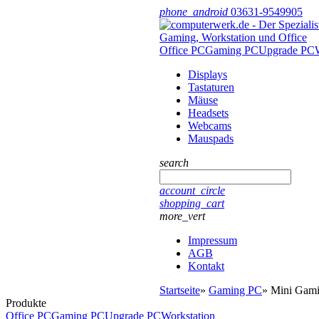
phone_android
03631-9549905
Office PC
Gaming PC
Upgrade PC
Displays
Tastaturen
Mäuse
Headsets
Webcams
Mauspads
search
account_circle
shopping_cart
more_vert
Impressum
AGB
Kontakt
Startseite
»
Gaming PC
»
Mini Gami
Produkte
Office PC
Gaming PC
Upgrade PC
Workstation