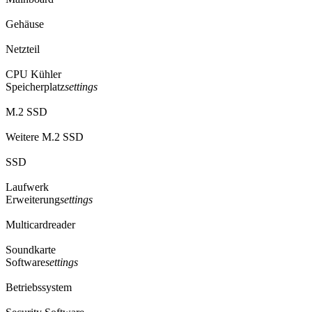
Gehäuse
Netzteil
CPU Kühler
Speicherplatz
settings
M.2 SSD
Weitere M.2 SSD
SSD
Laufwerk
Erweiterung
settings
Multicardreader
Soundkarte
Software
settings
Betriebssystem