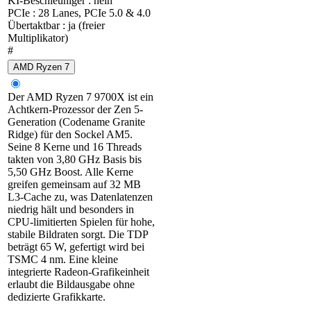
KI-Beschleuniger : nein
PCIe : 28 Lanes, PCIe 5.0 & 4.0
Übertaktbar : ja (freier
Multiplikator)
#
AMD Ryzen 7
Der AMD Ryzen 7 9700X ist ein
Achtkern-Prozessor der Zen 5-
Generation (Codename Granite
Ridge) für den Sockel AM5.
Seine 8 Kerne und 16 Threads
takten von 3,80 GHz Basis bis
5,50 GHz Boost. Alle Kerne
greifen gemeinsam auf 32 MB
L3-Cache zu, was Datenlatenzen
niedrig hält und besonders in
CPU-limitierten Spielen für hohe,
stabile Bildraten sorgt. Die TDP
beträgt 65 W, gefertigt wird bei
TSMC 4 nm. Eine kleine
integrierte Radeon-Grafikeinheit
erlaubt die Bildausgabe ohne
dedizierte Grafikkarte.