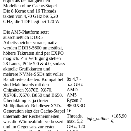
ergibt als bei baugleichen
Modellen ohne Cache-Stapel.
Die 8 Kerne und 16 Threads
takten von 4,70 GHz bis 5,20
GHz, die TDP liegt bei 120 W.
Die AM5-Plattform setzt
ausschließlich DDR5-
Arbeitsspeicher voraus; nativ
werden DDR5-5600 unterstützt,
höhere Taktraten sind per EXPO
möglich. Zur Verfügung stehen
28 Lanes, PCIe 5.0 & 4.0, sodass
aktuelle Grafikkarten und
mehrere NVMe-SSDs mit voller
8x 4.7 -
Bandbreite arbeiten. Kompatibel
5.2 GHz
sind Mainboards mit den
AMD
Chipsätzen X870E, X870,
AM5
X670E, X670, B850 und B650.
Ryzen 7
Übertaktung ist ja (freier
9800X3D
Multiplikator). Bei dieser X3D-
16
Generation sitzt der Cache-Stapel
Threads,
+185,90
unterhalb der Recheneinheiten,
info_outline
max. 5,2
€
was die Wärmeabfuhr verbessert
GHz, 120
und im Gegensatz zur ersten