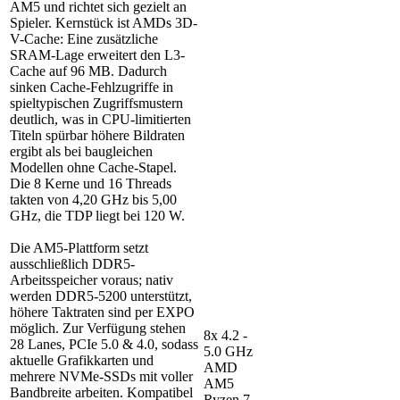
AM5 und richtet sich gezielt an
Spieler. Kernstück ist AMDs 3D-
V-Cache: Eine zusätzliche
SRAM-Lage erweitert den L3-
Cache auf 96 MB. Dadurch
sinken Cache-Fehlzugriffe in
spieltypischen Zugriffsmustern
deutlich, was in CPU-limitierten
Titeln spürbar höhere Bildraten
ergibt als bei baugleichen
Modellen ohne Cache-Stapel.
Die 8 Kerne und 16 Threads
takten von 4,20 GHz bis 5,00
GHz, die TDP liegt bei 120 W.
Die AM5-Plattform setzt
ausschließlich DDR5-
Arbeitsspeicher voraus; nativ
werden DDR5-5200 unterstützt,
höhere Taktraten sind per EXPO
möglich. Zur Verfügung stehen
8x 4.2 -
28 Lanes, PCIe 5.0 & 4.0, sodass
5.0 GHz
aktuelle Grafikkarten und
AMD
mehrere NVMe-SSDs mit voller
AM5
Bandbreite arbeiten. Kompatibel
Ryzen 7