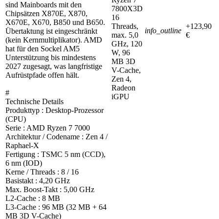
sind Mainboards mit den
7800X3D
Chipsätzen X870E, X870,
16
X670E, X670, B850 und B650.
Threads,
+123,90
info_outline
Übertaktung ist eingeschränkt
max. 5,0
€
(kein Kernmultiplikator). AMD
GHz, 120
hat für den Sockel AM5
W, 96
Unterstützung bis mindestens
MB 3D
2027 zugesagt, was langfristige
V-Cache,
Aufrüstpfade offen hält.
Zen 4,
Radeon
#
iGPU
Technische Details
Produkttyp : Desktop-Prozessor
(CPU)
Serie : AMD Ryzen 7 7000
Architektur / Codename : Zen 4 /
Raphael-X
Fertigung : TSMC 5 nm (CCD),
6 nm (IOD)
Kerne / Threads : 8 / 16
Basistakt : 4,20 GHz
Max. Boost-Takt : 5,00 GHz
L2-Cache : 8 MB
L3-Cache : 96 MB (32 MB + 64
MB 3D V-Cache)