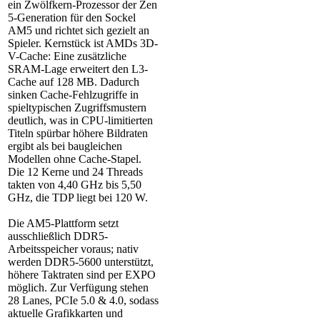
ein Zwölfkern-Prozessor der Zen
5-Generation für den Sockel
AM5 und richtet sich gezielt an
Spieler. Kernstück ist AMDs 3D-
V-Cache: Eine zusätzliche
SRAM-Lage erweitert den L3-
Cache auf 128 MB. Dadurch
sinken Cache-Fehlzugriffe in
spieltypischen Zugriffsmustern
deutlich, was in CPU-limitierten
Titeln spürbar höhere Bildraten
ergibt als bei baugleichen
Modellen ohne Cache-Stapel.
Die 12 Kerne und 24 Threads
takten von 4,40 GHz bis 5,50
GHz, die TDP liegt bei 120 W.
Die AM5-Plattform setzt
ausschließlich DDR5-
Arbeitsspeicher voraus; nativ
werden DDR5-5600 unterstützt,
höhere Taktraten sind per EXPO
möglich. Zur Verfügung stehen
28 Lanes, PCIe 5.0 & 4.0, sodass
aktuelle Grafikkarten und