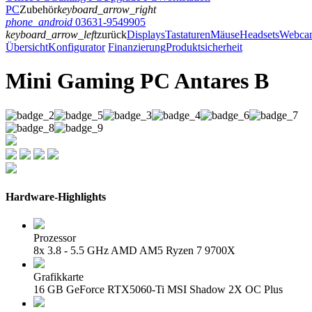
PC
Zubehör
keyboard_arrow_right
phone_android
03631-9549905
keyboard_arrow_left
zurück
Displays
Tastaturen
Mäuse
Headsets
Webca
Übersicht
Konfigurator
Finanzierung
Produktsicherheit
Mini Gaming PC Antares B
Hardware-Highlights
Prozessor
8x 3.8 - 5.5 GHz AMD AM5 Ryzen 7 9700X
Grafikkarte
16 GB GeForce RTX5060-Ti MSI Shadow 2X OC Plus