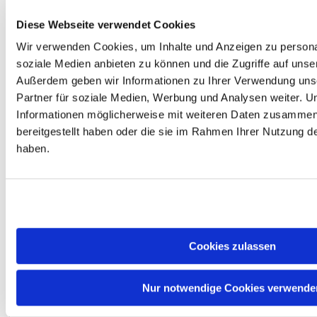
Speicherunterstützung : DDR5-
5600, Dual-Channel
Diese Webseite verwendet Cookies
Integrierte Grafik : AMD Radeon
Graphics (2 Kerne, RDNA 2)
Wir verwenden Cookies, um Inhalte und Anzeigen zu personal
KI-Beschleuniger : nein
soziale Medien anbieten zu können und die Zugriffe auf unse
PCIe : 28 Lanes, PCIe 5.0 & 4.0
Übertaktbar : ja (freier
Außerdem geben wir Informationen zu Ihrer Verwendung uns
Multiplikator)
Partner für soziale Medien, Werbung und Analysen weiter. U
#
Informationen möglicherweise mit weiteren Daten zusammen,
bereitgestellt haben oder die sie im Rahmen Ihrer Nutzung 
Der AMD Ryzen 7 9850X3D ist
ein Achtkern-Prozessor der Zen
haben.
5-Generation für den Sockel
AM5 und richtet sich gezielt an
Spieler. Kernstück ist AMDs 3D-
V-Cache: Eine zusätzliche
SRAM-Lage erweitert den L3-
Cache auf 96 MB. Dadurch
sinken Cache-Fehlzugriffe in
Cookies zulassen
spieltypischen Zugriffsmustern
deutlich, was in CPU-limitierten
Titeln spürbar höhere Bildraten
Nur notwendige Cookies verwende
ergibt als bei baugleichen
Modellen ohne Cache-Stapel.
Die 8 Kerne und 16 Threads