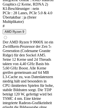
Graphics (2 Kerne, RDNA 2)
KI-Beschleuniger : nein
PCIe : 28 Lanes, PCIe 5.0 & 4.0
Übertaktbar : ja (freier
Multiplikator)
#
AMD Ryzen 9
Der AMD Ryzen 9 9900X ist ein
Zwölfkern-Prozessor der Zen 5-
Generation (Codename Granite
Ridge) für den Sockel AM5.
Seine 12 Kerne und 24 Threads
takten von 4,40 GHz Basis bis
5,60 GHz Boost. Alle Kerne
greifen gemeinsam auf 64 MB
L3-Cache zu, was Datenlatenzen
niedrig hält und besonders in
CPU-limitierten Spielen für hohe,
stabile Bildraten sorgt. Die TDP
beträgt 120 W, gefertigt wird bei
TSMC 4 nm. Eine kleine
integrierte Radeon-Grafikeinheit
erlaubt die Bildausgabe ohne