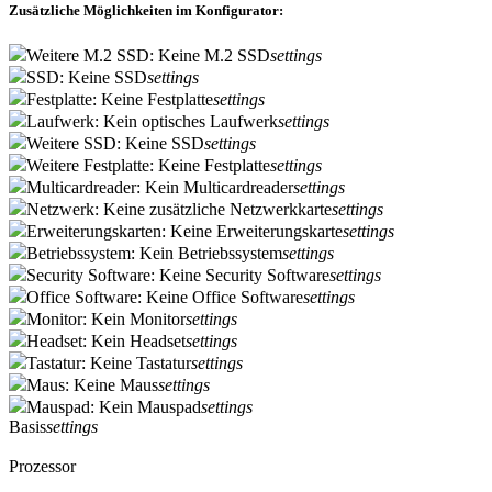
Zusätzliche Möglichkeiten im Konfigurator:
Weitere M.2 SSD: Keine M.2 SSD
settings
SSD: Keine SSD
settings
Festplatte: Keine Festplatte
settings
Laufwerk: Kein optisches Laufwerk
settings
Weitere SSD: Keine SSD
settings
Weitere Festplatte: Keine Festplatte
settings
Multicardreader: Kein Multicardreader
settings
Netzwerk: Keine zusätzliche Netzwerkkarte
settings
Erweiterungskarten: Keine Erweiterungskarte
settings
Betriebssystem: Kein Betriebssystem
settings
Security Software: Keine Security Software
settings
Office Software: Keine Office Software
settings
Monitor: Kein Monitor
settings
Headset: Kein Headset
settings
Tastatur: Keine Tastatur
settings
Maus: Keine Maus
settings
Mauspad: Kein Mauspad
settings
Basis
settings
Prozessor