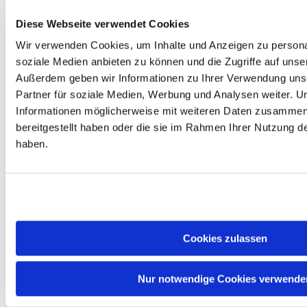
117 W möglich. Eine integrierte
Grafikeinheit besitzt dieses Modell
Diese Webseite verwendet Cookies
nicht.
Wir verwenden Cookies, um Inhalte und Anzeigen zu personal
Der Sockel LGA 1700 bietet
soziale Medien anbieten zu können und die Zugriffe auf unse
Wahlfreiheit beim Arbeitsspeicher:
Außerdem geben wir Informationen zu Ihrer Verwendung uns
Unterstützt werden DDR5-4800 /
DDR4-3200, sodass sich das
Partner für soziale Medien, Werbung und Analysen weiter. U
Budget flexibel planen lässt. Über
Informationen möglicherweise mit weiteren Daten zusammen,
6x 2,5
20 Lanes, PCIe 5.0 & 4.0 sind
bereitgestellt haben oder die sie im Rahmen Ihrer Nutzung 
GHz
aktuelle Grafikkarten und schnelle
Intel
NVMe-SSDs angebunden.
haben.
Core i5-
Gefertigt wird im Verfahren Intel
12400F
7. Übertaktung ist nein; der
Alder
Multiplikator ist gesperrt, der
Lake
Arbeitsspeicher lässt sich auf
12
entsprechenden Boards dennoch
Threads,
info_outline
+60,90 €
per XMP betreiben. Da die
max. 4,4
Grafikeinheit deaktiviert ist, wird
Cookies zulassen
GHz, 65
zwingend eine dedizierte
W, 18
Grafikkarte benötigt; im Gegenzug
MB L3,
liegt der Preis unter dem der
Alder
Variante mit Grafik.
Nur notwendige Cookies verwende
Lake,
ohne
#