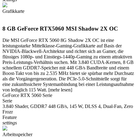
Grafikkarte
8 GB GeForce RTX5060 MSI Shadow 2X OC
Die MSI GeForce RTX 5060 8G Shadow 2X OC ist eine
leistungsstarke Mittelklasse-Gaming-Grafikkarte auf Basis der
NVIDIA-Blackwell-Architektur und richtet sich an Gamer, die
flüssiges 1080p- und Einstiegs-1440p-Gaming zu einem attraktiven
Preis-Leistungs-Verhältnis suchen. Mit 3.840 CUDA-Kernen, 8 GB
schnellem GDDR7-Speicher mit 448 GB/s Bandbreite und einem
Boost-Takt von bis zu 2.535 MHz bietet sie spürbar mehr Durchsatz
als die Vorgängergeneration. Die PCIe-5.0-Schnittstelle sorgt für
eine zukunftssichere Systemanbindung bei einer Leistungsaufnahme
von lediglich 115 Watt.
[mehr lesen]
GeForce RTX 5060 Serie
Serie
3.840 Shader, GDDR7 448 GB/s, 145 W, DLSS 4, Dual-Fan, Zero
Frozr
Feature
settings
Arbeitsspeicher