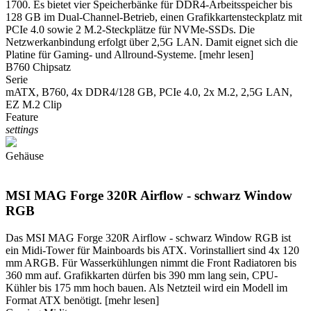
1700. Es bietet vier Speicherbänke für DDR4-Arbeitsspeicher bis
128 GB im Dual-Channel-Betrieb, einen Grafikkartensteckplatz mit
PCIe 4.0 sowie 2 M.2-Steckplätze für NVMe-SSDs. Die
Netzwerkanbindung erfolgt über 2,5G LAN. Damit eignet sich die
Platine für Gaming- und Allround-Systeme.
[mehr lesen]
B760 Chipsatz
Serie
mATX, B760, 4x DDR4/128 GB, PCIe 4.0, 2x M.2, 2,5G LAN,
EZ M.2 Clip
Feature
settings
Gehäuse
MSI MAG Forge 320R Airflow - schwarz Window
RGB
Das MSI MAG Forge 320R Airflow - schwarz Window RGB ist
ein Midi-Tower für Mainboards bis ATX. Vorinstalliert sind 4x 120
mm ARGB. Für Wasserkühlungen nimmt die Front Radiatoren bis
360 mm auf. Grafikkarten dürfen bis 390 mm lang sein, CPU-
Kühler bis 175 mm hoch bauen. Als Netzteil wird ein Modell im
Format ATX benötigt.
[mehr lesen]