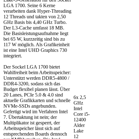
LGA 1700. Seine 6 Kerne
verarbeiten dank Hyper-Threading
12 Threads und takten von 2,50
GHz Basis bis 4,40 GHz Turbo.
Der L3-Cache umfasst 18 MB.
Die Basisleistungsaufnahme liegt
bei 65 W, kurzzeitig sind bis zu
117 W möglich. Als Grafikeinheit
ist eine Intel UHD Graphics 730
integriert.
Der Sockel LGA 1700 bietet
Wahlfreiheit beim Arbeitsspeicher:
Unterstützt werden DDR5-4800 /
DDR4-3200, sodass sich das
Budget flexibel planen lässt. Über
20 Lanes, PCIe 5.0 & 4.0 sind
6x 2,5
aktuelle Grafikkarten und schnelle
GHz
NVMe-SSDs angebunden.
Intel
Gefertigt wird im Verfahren Intel
Core i5-
7. Übertaktung ist nein; der
12400
Multiplikator ist gesperrt, der
Alder
Arbeitsspeicher lässt sich auf
Lake
entsprechenden Boards dennoch
12