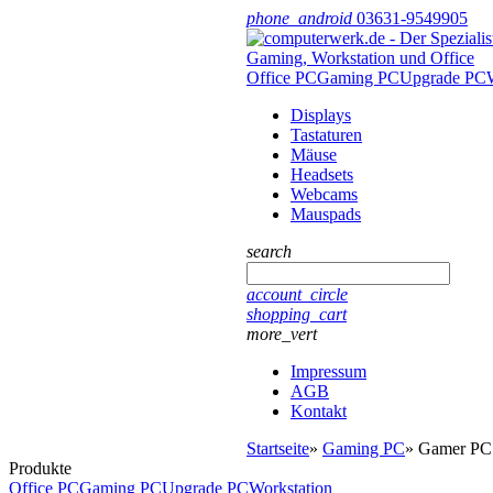
phone_android
03631-9549905
Office PC
Gaming PC
Upgrade PC
Displays
Tastaturen
Mäuse
Headsets
Webcams
Mauspads
search
account_circle
shopping_cart
more_vert
Impressum
AGB
Kontakt
Startseite
»
Gaming PC
»
Gamer PC 
Produkte
Office PC
Gaming PC
Upgrade PC
Workstation