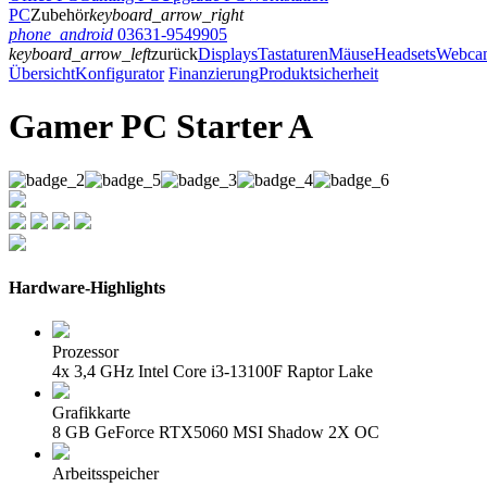
PC
Zubehör
keyboard_arrow_right
phone_android
03631-9549905
keyboard_arrow_left
zurück
Displays
Tastaturen
Mäuse
Headsets
Webca
Übersicht
Konfigurator
Finanzierung
Produktsicherheit
Gamer PC Starter A
Hardware-Highlights
Prozessor
4x 3,4 GHz Intel Core i3-13100F Raptor Lake
Grafikkarte
8 GB GeForce RTX5060 MSI Shadow 2X OC
Arbeitsspeicher