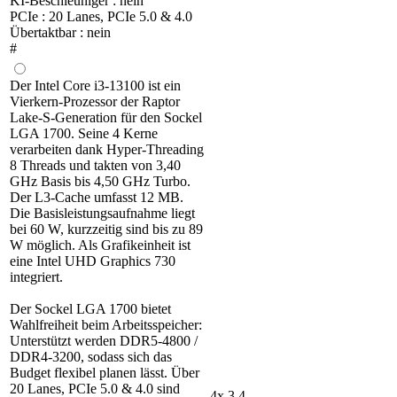
KI-Beschleuniger : nein
PCIe : 20 Lanes, PCIe 5.0 & 4.0
Übertaktbar : nein
#
Der Intel Core i3-13100 ist ein
Vierkern-Prozessor der Raptor
Lake-S-Generation für den Sockel
LGA 1700. Seine 4 Kerne
verarbeiten dank Hyper-Threading
8 Threads und takten von 3,40
GHz Basis bis 4,50 GHz Turbo.
Der L3-Cache umfasst 12 MB.
Die Basisleistungsaufnahme liegt
bei 60 W, kurzzeitig sind bis zu 89
W möglich. Als Grafikeinheit ist
eine Intel UHD Graphics 730
integriert.
Der Sockel LGA 1700 bietet
Wahlfreiheit beim Arbeitsspeicher:
Unterstützt werden DDR5-4800 /
DDR4-3200, sodass sich das
Budget flexibel planen lässt. Über
20 Lanes, PCIe 5.0 & 4.0 sind
4x 3,4