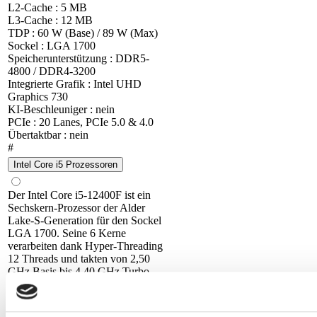
L2-Cache : 5 MB
L3-Cache : 12 MB
TDP : 60 W (Base) / 89 W (Max)
Sockel : LGA 1700
Speicherunterstützung : DDR5-
4800 / DDR4-3200
Integrierte Grafik : Intel UHD
Graphics 730
KI-Beschleuniger : nein
PCIe : 20 Lanes, PCIe 5.0 & 4.0
Übertaktbar : nein
#
Intel Core i5 Prozessoren
Der Intel Core i5-12400F ist ein
Sechskern-Prozessor der Alder
Lake-S-Generation für den Sockel
LGA 1700. Seine 6 Kerne
verarbeiten dank Hyper-Threading
12 Threads und takten von 2,50
GHz Basis bis 4,40 GHz Turbo.
Der L3-Cache umfasst 18 MB.
Die Basisleistungsaufnahme liegt
bei 65 W, kurzzeitig sind bis zu