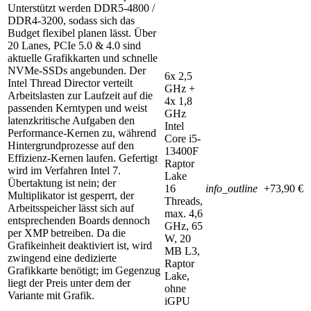
Unterstützt werden DDR5-4800 /
DDR4-3200, sodass sich das
Budget flexibel planen lässt. Über
20 Lanes, PCIe 5.0 & 4.0 sind
aktuelle Grafikkarten und schnelle
NVMe-SSDs angebunden. Der
6x 2,5
Intel Thread Director verteilt
GHz +
Arbeitslasten zur Laufzeit auf die
4x 1,8
passenden Kerntypen und weist
GHz
latenzkritische Aufgaben den
Intel
Performance-Kernen zu, während
Core i5-
Hintergrundprozesse auf den
13400F
Effizienz-Kernen laufen. Gefertigt
Raptor
wird im Verfahren Intel 7.
Lake
Übertaktung ist nein; der
16
info_outline
+73,90 €
Multiplikator ist gesperrt, der
Threads,
Arbeitsspeicher lässt sich auf
max. 4,6
entsprechenden Boards dennoch
GHz, 65
per XMP betreiben. Da die
W, 20
Grafikeinheit deaktiviert ist, wird
MB L3,
zwingend eine dedizierte
Raptor
Grafikkarte benötigt; im Gegenzug
Lake,
liegt der Preis unter dem der
ohne
Variante mit Grafik.
iGPU