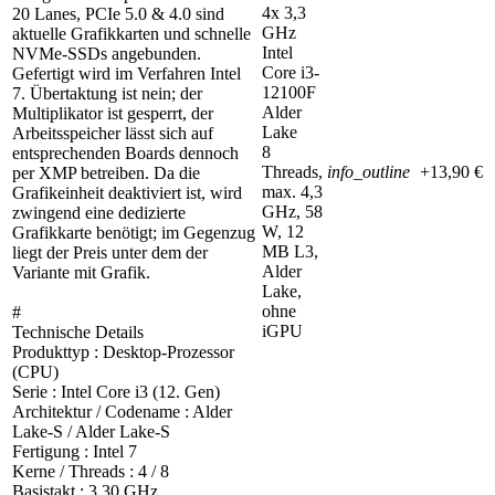
4x 3,3
20 Lanes, PCIe 5.0 & 4.0 sind
GHz
aktuelle Grafikkarten und schnelle
Intel
NVMe-SSDs angebunden.
Core i3-
Gefertigt wird im Verfahren Intel
12100F
7. Übertaktung ist nein; der
Alder
Multiplikator ist gesperrt, der
Lake
Arbeitsspeicher lässt sich auf
8
entsprechenden Boards dennoch
Threads,
info_outline
+13,90 €
per XMP betreiben. Da die
max. 4,3
Grafikeinheit deaktiviert ist, wird
GHz, 58
zwingend eine dedizierte
W, 12
Grafikkarte benötigt; im Gegenzug
MB L3,
liegt der Preis unter dem der
Alder
Variante mit Grafik.
Lake,
ohne
#
iGPU
Technische Details
Produkttyp : Desktop-Prozessor
(CPU)
Serie : Intel Core i3 (12. Gen)
Architektur / Codename : Alder
Lake-S / Alder Lake-S
Fertigung : Intel 7
Kerne / Threads : 4 / 8
Basistakt : 3,30 GHz