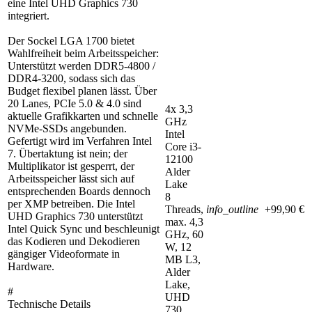
eine Intel UHD Graphics 730
integriert.
Der Sockel LGA 1700 bietet
Wahlfreiheit beim Arbeitsspeicher:
Unterstützt werden DDR5-4800 /
DDR4-3200, sodass sich das
Budget flexibel planen lässt. Über
20 Lanes, PCIe 5.0 & 4.0 sind
4x 3,3
aktuelle Grafikkarten und schnelle
GHz
NVMe-SSDs angebunden.
Intel
Gefertigt wird im Verfahren Intel
Core i3-
7. Übertaktung ist nein; der
12100
Multiplikator ist gesperrt, der
Alder
Arbeitsspeicher lässt sich auf
Lake
entsprechenden Boards dennoch
8
per XMP betreiben. Die Intel
Threads,
info_outline
+99,90 €
UHD Graphics 730 unterstützt
max. 4,3
Intel Quick Sync und beschleunigt
GHz, 60
das Kodieren und Dekodieren
W, 12
gängiger Videoformate in
MB L3,
Hardware.
Alder
Lake,
#
UHD
Technische Details
730