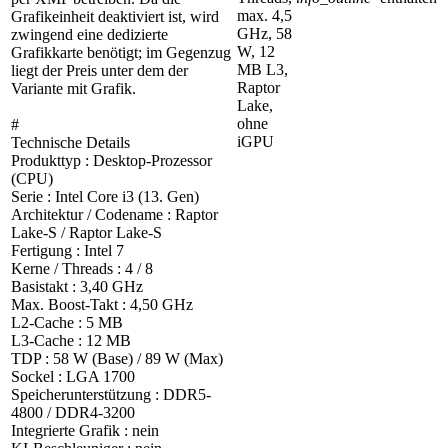
max. 4,5
Grafikeinheit deaktiviert ist, wird
GHz, 58
zwingend eine dedizierte
W, 12
Grafikkarte benötigt; im Gegenzug
MB L3,
liegt der Preis unter dem der
Raptor
Variante mit Grafik.
Lake,
ohne
#
iGPU
Technische Details
Produkttyp : Desktop-Prozessor
(CPU)
Serie : Intel Core i3 (13. Gen)
Architektur / Codename : Raptor
Lake-S / Raptor Lake-S
Fertigung : Intel 7
Kerne / Threads : 4 / 8
Basistakt : 3,40 GHz
Max. Boost-Takt : 4,50 GHz
L2-Cache : 5 MB
L3-Cache : 12 MB
TDP : 58 W (Base) / 89 W (Max)
Sockel : LGA 1700
Speicherunterstützung : DDR5-
4800 / DDR4-3200
Integrierte Grafik : nein