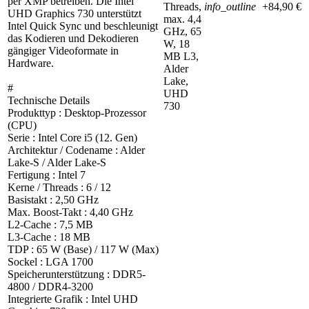
per XMP betreiben. Die Intel
Threads,
info_outline
+84,90 €
UHD Graphics 730 unterstützt
max. 4,4
Intel Quick Sync und beschleunigt
GHz, 65
das Kodieren und Dekodieren
W, 18
gängiger Videoformate in
MB L3,
Hardware.
Alder
Lake,
#
UHD
Technische Details
730
Produkttyp : Desktop-Prozessor
(CPU)
Serie : Intel Core i5 (12. Gen)
Architektur / Codename : Alder
Lake-S / Alder Lake-S
Fertigung : Intel 7
Kerne / Threads : 6 / 12
Basistakt : 2,50 GHz
Max. Boost-Takt : 4,40 GHz
L2-Cache : 7,5 MB
L3-Cache : 18 MB
TDP : 65 W (Base) / 117 W (Max)
Sockel : LGA 1700
Speicherunterstützung : DDR5-
4800 / DDR4-3200
Integrierte Grafik : Intel UHD