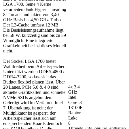
LGA 1700. Seine 4 Kerne
verarbeiten dank Hyper-Threading
8 Threads und takten von 3,40
GHz Basis bis 4,50 GHz Turbo.
Der L3-Cache umfasst 12 MB.
Die Basisleistungsaufnahme liegt
bei 58 W, kurzzeitig sind bis zu 89
W möglich. Eine integrierte
Grafikeinheit besitzt dieses Modell
nicht.
Der Sockel LGA 1700 bietet
Wahlfreiheit beim Arbeitsspeicher:
Unterstützt werden DDR5-4800 /
DDR4-3200, sodass sich das
Budget flexibel planen lässt. Über
4x 3,4
20 Lanes, PCIe 5.0 & 4.0 sind
GHz
aktuelle Grafikkarten und schnelle
Intel
NVMe-SSDs angebunden.
Core i3-
Gefertigt wird im Verfahren Intel
13100F
7. Übertaktung ist nein; der
Raptor
Multiplikator ist gesperrt, der
Lake
Arbeitsspeicher lässt sich auf
8
entsprechenden Boards dennoch
Threads,
info_outline
enthalten
per XMP betreiben. Da die