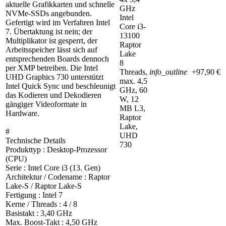
aktuelle Grafikkarten und schnelle
GHz
NVMe-SSDs angebunden.
Intel
Gefertigt wird im Verfahren Intel
Core i3-
7. Übertaktung ist nein; der
13100
Multiplikator ist gesperrt, der
Raptor
Arbeitsspeicher lässt sich auf
Lake
entsprechenden Boards dennoch
8
per XMP betreiben. Die Intel
Threads,
info_outline
+97,90 €
UHD Graphics 730 unterstützt
max. 4,5
Intel Quick Sync und beschleunigt
GHz, 60
das Kodieren und Dekodieren
W, 12
gängiger Videoformate in
MB L3,
Hardware.
Raptor
Lake,
#
UHD
Technische Details
730
Produkttyp : Desktop-Prozessor
(CPU)
Serie : Intel Core i3 (13. Gen)
Architektur / Codename : Raptor
Lake-S / Raptor Lake-S
Fertigung : Intel 7
Kerne / Threads : 4 / 8
Basistakt : 3,40 GHz
Max. Boost-Takt : 4,50 GHz