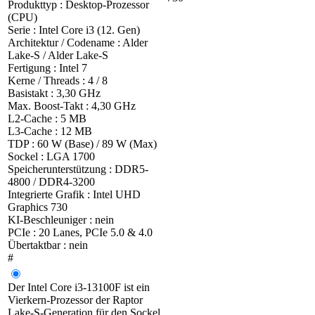
Produkttyp : Desktop-Prozessor
(CPU)
Serie : Intel Core i3 (12. Gen)
Architektur / Codename : Alder
Lake-S / Alder Lake-S
Fertigung : Intel 7
Kerne / Threads : 4 / 8
Basistakt : 3,30 GHz
Max. Boost-Takt : 4,30 GHz
L2-Cache : 5 MB
L3-Cache : 12 MB
TDP : 60 W (Base) / 89 W (Max)
Sockel : LGA 1700
Speicherunterstützung : DDR5-
4800 / DDR4-3200
Integrierte Grafik : Intel UHD
Graphics 730
KI-Beschleuniger : nein
PCIe : 20 Lanes, PCIe 5.0 & 4.0
Übertaktbar : nein
#
Der Intel Core i3-13100F ist ein
Vierkern-Prozessor der Raptor
Lake-S-Generation für den Sockel