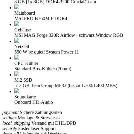
8 GB [1x 8GB] DDR4-3200 Crucial/Team
Mainboard
MSI PRO B760M-P DDR4
Gehäuse
MSI MAG Forge 320R Airflow - schwarz Window RGB
Netzteil
550 W be quiet! System Power 11
CPU Kühler
Standard Box-Kühler (70mm)
M.2 SSD
512 GB TeamGroup MP33 (bis zu 1.700/1.400 MB/s)
Soundkarte
Onboard HD-Audio
payment
Sichere Zahlungsarten
settings
Montage & Stresstests
local_shipping
Versand mit DHL/DPD
security
kostenloser Support
done_all
Lieferzeit: 4-6 Werktage