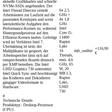
aktuelle Grafikkarten und schnelle
NVMe-SSDs angebunden. Der
6x 2,5
Intel Thread Director verteilt
GHz +
Arbeitslasten zur Laufzeit auf die
4x 1,8
passenden Kerntypen und weist
GHz
latenzkritische Aufgaben den
Intel
Performance-Kernen zu, während
Core i5-
Hintergrundprozesse auf den
13400
Effizienz-Kernen laufen. Gefertigt
Raptor
wird im Verfahren Intel 7.
Lake
Übertaktung ist nein; der
+116,90
16
info_outline
Multiplikator ist gesperrt, der
€
Threads,
Arbeitsspeicher lässt sich auf
max. 4,6
entsprechenden Boards dennoch
GHz, 65
per XMP betreiben. Die Intel
W, 20
UHD Graphics 730 unterstützt
MB L3,
Intel Quick Sync und beschleunigt
Raptor
das Kodieren und Dekodieren
Lake,
gängiger Videoformate in
UHD
Hardware.
730
#
Technische Details
Produkttyp : Desktop-Prozessor
(CPU)