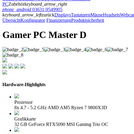
PC
Zubehör
keyboard_arrow_right
phone_android
03631-9549905
keyboard_arrow_left
zurück
Displays
Tastaturen
Mäuse
Headsets
Webca
Übersicht
Konfigurator
Finanzierung
Produktsicherheit
Gamer PC Master D
Hardware-Highlights
Prozessor
8x 4.7 - 5.2 GHz AMD AM5 Ryzen 7 9800X3D
Grafikkarte
32 GB GeForce RTX5090 MSI Gaming Trio OC