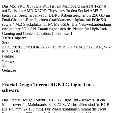
Das MSI PRO X870E-P WIFI ist ein Mainboard im ATX-Format
auf Basis des AMD-X870E-Chipsatzes für den Sockel AM5. Es
bietet vier Speicherbänke für DDR5-Arbeitsspeicher bis 256 GB im
Dual-Channel-Betrieb, einen Grafikkartensteckplatz mit PCIe 5.0
sowie 4 M.2-Steckplätze für NVMe-SSDs. Die Netzwerkanbindung
erfolgt über 5G LAN. Damit eignet sich die Platine für High-End-
Gaming und Content Creation.
[mehr lesen]
X870 Chipsatz
Serie
ATX, X870E, 4x DDR5/256 GB, PCIe 5.0, 4x M.2, 5G LAN, Wi-
Fi 7, USB4
Feature
settings
Gehäuse
Fractal Design Torrent RGB TG Light Tint -
schwarz
Das Fractal Design Torrent RGB TG Light Tint - schwarz ist ein
Midi-Tower für Mainboards bis E-ATX. Vorinstalliert sind 5x RGB
(3x 140 mm, 2x 180 mm). Für Wasserkühlungen nimmt die Front