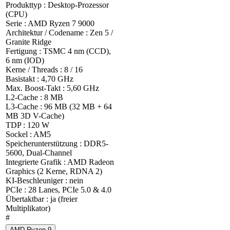
Produkttyp : Desktop-Prozessor
(CPU)
Serie : AMD Ryzen 7 9000
Architektur / Codename : Zen 5 /
Granite Ridge
Fertigung : TSMC 4 nm (CCD),
6 nm (IOD)
Kerne / Threads : 8 / 16
Basistakt : 4,70 GHz
Max. Boost-Takt : 5,60 GHz
L2-Cache : 8 MB
L3-Cache : 96 MB (32 MB + 64
MB 3D V-Cache)
TDP : 120 W
Sockel : AM5
Speicherunterstützung : DDR5-
5600, Dual-Channel
Integrierte Grafik : AMD Radeon
Graphics (2 Kerne, RDNA 2)
KI-Beschleuniger : nein
PCIe : 28 Lanes, PCIe 5.0 & 4.0
Übertaktbar : ja (freier
Multiplikator)
#
AMD Ryzen 9