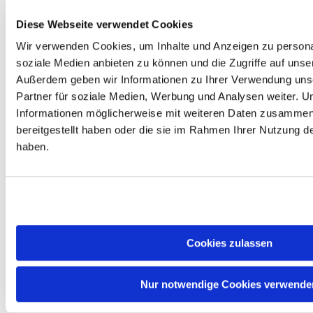
#
Technische Details
Diese Webseite verwendet Cookies
Produkttyp : Desktop-Prozessor
Wir verwenden Cookies, um Inhalte und Anzeigen zu personal
(CPU)
Serie : AMD Ryzen 7 9000
soziale Medien anbieten zu können und die Zugriffe auf unse
Architektur / Codename : Zen 5 /
Außerdem geben wir Informationen zu Ihrer Verwendung uns
Granite Ridge
Partner für soziale Medien, Werbung und Analysen weiter. U
Fertigung : TSMC 4 nm (CCD),
6 nm (IOD)
Informationen möglicherweise mit weiteren Daten zusammen,
Kerne / Threads : 8 / 16
bereitgestellt haben oder die sie im Rahmen Ihrer Nutzung 
Basistakt : 4,70 GHz
haben.
Max. Boost-Takt : 5,20 GHz
L2-Cache : 8 MB
L3-Cache : 96 MB (32 MB + 64
MB 3D V-Cache)
TDP : 120 W
Sockel : AM5
Speicherunterstützung : DDR5-
5600, Dual-Channel
Cookies zulassen
Integrierte Grafik : AMD Radeon
Graphics (2 Kerne, RDNA 2)
KI-Beschleuniger : nein
Nur notwendige Cookies verwende
PCIe : 28 Lanes, PCIe 5.0 & 4.0
Übertaktbar : ja (freier
Multiplikator)