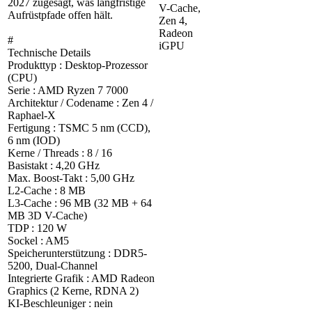
2027 zugesagt, was langfristige
V-Cache,
Aufrüstpfade offen hält.
Zen 4,
Radeon
#
iGPU
Technische Details
Produkttyp : Desktop-Prozessor
(CPU)
Serie : AMD Ryzen 7 7000
Architektur / Codename : Zen 4 /
Raphael-X
Fertigung : TSMC 5 nm (CCD),
6 nm (IOD)
Kerne / Threads : 8 / 16
Basistakt : 4,20 GHz
Max. Boost-Takt : 5,00 GHz
L2-Cache : 8 MB
L3-Cache : 96 MB (32 MB + 64
MB 3D V-Cache)
TDP : 120 W
Sockel : AM5
Speicherunterstützung : DDR5-
5200, Dual-Channel
Integrierte Grafik : AMD Radeon
Graphics (2 Kerne, RDNA 2)
KI-Beschleuniger : nein