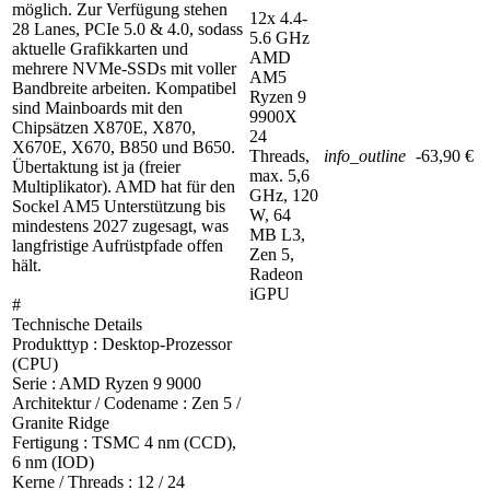
möglich. Zur Verfügung stehen
12x 4.4-
28 Lanes, PCIe 5.0 & 4.0, sodass
5.6 GHz
aktuelle Grafikkarten und
AMD
mehrere NVMe-SSDs mit voller
AM5
Bandbreite arbeiten. Kompatibel
Ryzen 9
sind Mainboards mit den
9900X
Chipsätzen X870E, X870,
24
X670E, X670, B850 und B650.
Threads,
info_outline
-63,90 €
Übertaktung ist ja (freier
max. 5,6
Multiplikator). AMD hat für den
GHz, 120
Sockel AM5 Unterstützung bis
W, 64
mindestens 2027 zugesagt, was
MB L3,
langfristige Aufrüstpfade offen
Zen 5,
hält.
Radeon
iGPU
#
Technische Details
Produkttyp : Desktop-Prozessor
(CPU)
Serie : AMD Ryzen 9 9000
Architektur / Codename : Zen 5 /
Granite Ridge
Fertigung : TSMC 4 nm (CCD),
6 nm (IOD)
Kerne / Threads : 12 / 24