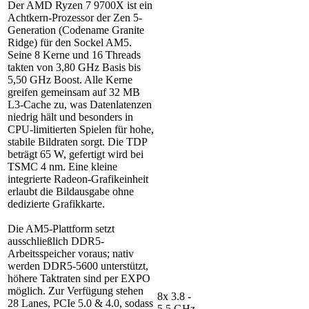
Der AMD Ryzen 7 9700X ist ein
Achtkern-Prozessor der Zen 5-
Generation (Codename Granite
Ridge) für den Sockel AM5.
Seine 8 Kerne und 16 Threads
takten von 3,80 GHz Basis bis
5,50 GHz Boost. Alle Kerne
greifen gemeinsam auf 32 MB
L3-Cache zu, was Datenlatenzen
niedrig hält und besonders in
CPU-limitierten Spielen für hohe,
stabile Bildraten sorgt. Die TDP
beträgt 65 W, gefertigt wird bei
TSMC 4 nm. Eine kleine
integrierte Radeon-Grafikeinheit
erlaubt die Bildausgabe ohne
dedizierte Grafikkarte.
Die AM5-Plattform setzt
ausschließlich DDR5-
Arbeitsspeicher voraus; nativ
werden DDR5-5600 unterstützt,
höhere Taktraten sind per EXPO
möglich. Zur Verfügung stehen
8x 3.8 -
28 Lanes, PCIe 5.0 & 4.0, sodass
5.5 GHz