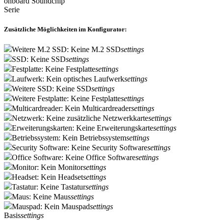
onboard Soundchip
Serie
Zusätzliche Möglichkeiten im Konfigurator:
Weitere M.2 SSD: Keine M.2 SSD
settings
SSD: Keine SSD
settings
Festplatte: Keine Festplatte
settings
Laufwerk: Kein optisches Laufwerk
settings
Weitere SSD: Keine SSD
settings
Weitere Festplatte: Keine Festplatte
settings
Multicardreader: Kein Multicardreader
settings
Netzwerk: Keine zusätzliche Netzwerkkarte
settings
Erweiterungskarten: Keine Erweiterungskarte
settings
Betriebssystem: Kein Betriebssystem
settings
Security Software: Keine Security Software
settings
Office Software: Keine Office Software
settings
Monitor: Kein Monitor
settings
Headset: Kein Headset
settings
Tastatur: Keine Tastatur
settings
Maus: Keine Maus
settings
Mauspad: Kein Mauspad
settings
Basis
settings