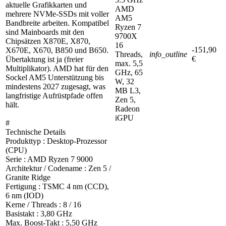
aktuelle Grafikkarten und
AMD
mehrere NVMe-SSDs mit voller
AM5
Bandbreite arbeiten. Kompatibel
Ryzen 7
sind Mainboards mit den
9700X
Chipsätzen X870E, X870,
16
-151,90
X670E, X670, B850 und B650.
Threads,
info_outline
€
Übertaktung ist ja (freier
max. 5,5
Multiplikator). AMD hat für den
GHz, 65
Sockel AM5 Unterstützung bis
W, 32
mindestens 2027 zugesagt, was
MB L3,
langfristige Aufrüstpfade offen
Zen 5,
hält.
Radeon
iGPU
#
Technische Details
Produkttyp : Desktop-Prozessor
(CPU)
Serie : AMD Ryzen 7 9000
Architektur / Codename : Zen 5 /
Granite Ridge
Fertigung : TSMC 4 nm (CCD),
6 nm (IOD)
Kerne / Threads : 8 / 16
Basistakt : 3,80 GHz
Max. Boost-Takt : 5,50 GHz