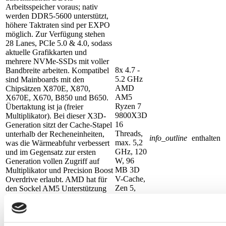
Arbeitsspeicher voraus; nativ
werden DDR5-5600 unterstützt,
höhere Taktraten sind per EXPO
möglich. Zur Verfügung stehen
28 Lanes, PCIe 5.0 & 4.0, sodass
aktuelle Grafikkarten und
mehrere NVMe-SSDs mit voller
8x 4.7 -
Bandbreite arbeiten. Kompatibel
5.2 GHz
sind Mainboards mit den
AMD
Chipsätzen X870E, X870,
AM5
X670E, X670, B850 und B650.
Ryzen 7
Übertaktung ist ja (freier
9800X3D
Multiplikator). Bei dieser X3D-
16
Generation sitzt der Cache-Stapel
Threads,
unterhalb der Recheneinheiten,
info_outline
enthalten
max. 5,2
was die Wärmeabfuhr verbessert
GHz, 120
und im Gegensatz zur ersten
W, 96
Generation vollen Zugriff auf
MB 3D
Multiplikator und Precision Boost
V-Cache,
Overdrive erlaubt. AMD hat für
Zen 5,
den Sockel AM5 Unterstützung
Radeon
bis mindestens 2027 zugesagt,
iGPU
was langfristige Aufrüstpfade
offen hält.