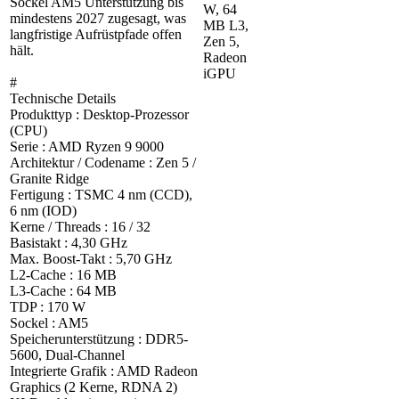
Sockel AM5 Unterstützung bis
W, 64
mindestens 2027 zugesagt, was
MB L3,
langfristige Aufrüstpfade offen
Zen 5,
hält.
Radeon
iGPU
#
Technische Details
Produkttyp : Desktop-Prozessor
(CPU)
Serie : AMD Ryzen 9 9000
Architektur / Codename : Zen 5 /
Granite Ridge
Fertigung : TSMC 4 nm (CCD),
6 nm (IOD)
Kerne / Threads : 16 / 32
Basistakt : 4,30 GHz
Max. Boost-Takt : 5,70 GHz
L2-Cache : 16 MB
L3-Cache : 64 MB
TDP : 170 W
Sockel : AM5
Speicherunterstützung : DDR5-
5600, Dual-Channel
Integrierte Grafik : AMD Radeon
Graphics (2 Kerne, RDNA 2)