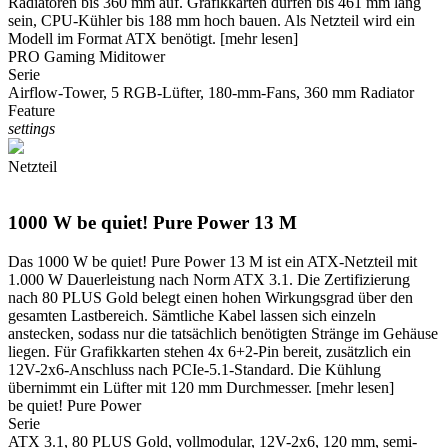
Radiatoren bis 360 mm auf. Grafikkarten dürfen bis 461 mm lang
sein, CPU-Kühler bis 188 mm hoch bauen. Als Netzteil wird ein
Modell im Format ATX benötigt.
[mehr lesen]
PRO Gaming Miditower
Serie
Airflow-Tower, 5 RGB-Lüfter, 180-mm-Fans, 360 mm Radiator
Feature
settings
Netzteil
1000 W be quiet! Pure Power 13 M
Das 1000 W be quiet! Pure Power 13 M ist ein ATX-Netzteil mit
1.000 W Dauerleistung nach Norm ATX 3.1. Die Zertifizierung
nach 80 PLUS Gold belegt einen hohen Wirkungsgrad über den
gesamten Lastbereich. Sämtliche Kabel lassen sich einzeln
anstecken, sodass nur die tatsächlich benötigten Stränge im Gehäuse
liegen. Für Grafikkarten stehen 4x 6+2-Pin bereit, zusätzlich ein
12V-2x6-Anschluss nach PCIe-5.1-Standard. Die Kühlung
übernimmt ein Lüfter mit 120 mm Durchmesser.
[mehr lesen]
be quiet! Pure Power
Serie
ATX 3.1, 80 PLUS Gold, vollmodular, 12V-2x6, 120 mm, semi-