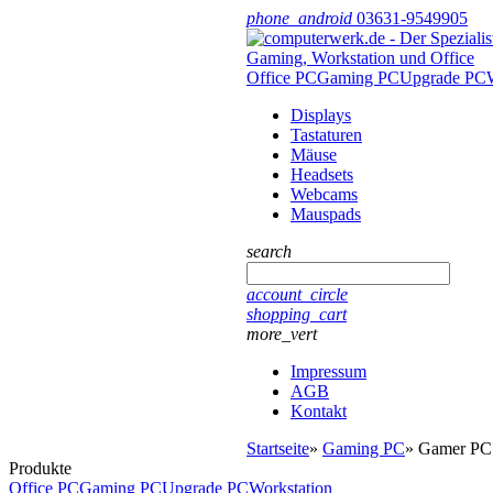
phone_android
03631-9549905
Office PC
Gaming PC
Upgrade PC
Displays
Tastaturen
Mäuse
Headsets
Webcams
Mauspads
search
account_circle
shopping_cart
more_vert
Impressum
AGB
Kontakt
Startseite
»
Gaming PC
»
Gamer PC
Produkte
Office PC
Gaming PC
Upgrade PC
Workstation