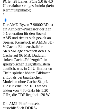
PCIe : 28 Lanes, PCIe 5.0 & 4.0
Übertaktbar : eingeschränkt (kein
Kernmultiplikator)
#
Der AMD Ryzen 7 9800X3D ist
ein Achtkern-Prozessor der Zen
5-Generation für den Sockel
AM5 und richtet sich gezielt an
Spieler. Kernstück ist AMDs 3D-
V-Cache: Eine zusätzliche
SRAM-Lage erweitert den L3-
Cache auf 96 MB. Dadurch
sinken Cache-Fehlzugriffe in
spieltypischen Zugriffsmustern
deutlich, was in CPU-limitierten
Titeln spürbar höhere Bildraten
ergibt als bei baugleichen
Modellen ohne Cache-Stapel.
Die 8 Kerne und 16 Threads
takten von 4,70 GHz bis 5,20
GHz, die TDP liegt bei 120 W.
Die AM5-Plattform setzt
ausschließlich DDR5-