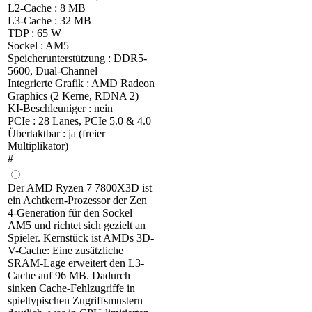
L2-Cache : 8 MB
L3-Cache : 32 MB
TDP : 65 W
Sockel : AM5
Speicherunterstützung : DDR5-
5600, Dual-Channel
Integrierte Grafik : AMD Radeon
Graphics (2 Kerne, RDNA 2)
KI-Beschleuniger : nein
PCIe : 28 Lanes, PCIe 5.0 & 4.0
Übertaktbar : ja (freier
Multiplikator)
#
Der AMD Ryzen 7 7800X3D ist
ein Achtkern-Prozessor der Zen
4-Generation für den Sockel
AM5 und richtet sich gezielt an
Spieler. Kernstück ist AMDs 3D-
V-Cache: Eine zusätzliche
SRAM-Lage erweitert den L3-
Cache auf 96 MB. Dadurch
sinken Cache-Fehlzugriffe in
spieltypischen Zugriffsmustern