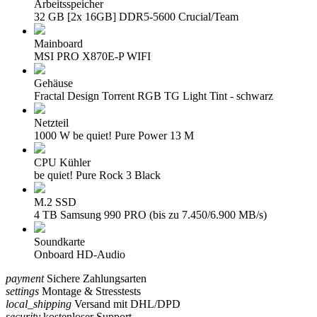
Arbeitsspeicher
32 GB [2x 16GB] DDR5-5600 Crucial/Team
Mainboard
MSI PRO X870E-P WIFI
Gehäuse
Fractal Design Torrent RGB TG Light Tint - schwarz
Netzteil
1000 W be quiet! Pure Power 13 M
CPU Kühler
be quiet! Pure Rock 3 Black
M.2 SSD
4 TB Samsung 990 PRO (bis zu 7.450/6.900 MB/s)
Soundkarte
Onboard HD-Audio
payment
Sichere Zahlungsarten
settings
Montage & Stresstests
local_shipping
Versand mit DHL/DPD
security
kostenloser Support