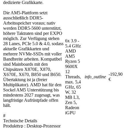
dedizierte Grafikkarte.
Die AM5-Plattform setzt
ausschließlich DDR5-
Arbeitsspeicher voraus; nativ
werden DDR5-5600 unterstützt,
höhere Taktraten sind per EXPO
möglich. Zur Verfügung stehen
6x 3.9 -
28 Lanes, PCIe 5.0 & 4.0, sodass
5.4 GHz
aktuelle Grafikkarten und
AMD
mehrere NVMe-SSDs mit voller
AM5
Bandbreite arbeiten. Kompatibel
Ryzen 5
sind Mainboards mit den
9600X
Chipsätzen X870E, X870,
12
-192,90
X670E, X670, B850 und B650.
Threads,
info_outline
€
Übertaktung ist ja (freier
max. 5,4
Multiplikator). AMD hat für den
GHz, 65
Sockel AM5 Unterstützung bis
W, 32
mindestens 2027 zugesagt, was
MB L3,
langfristige Aufrüstpfade offen
Zen 5,
hält.
Radeon
iGPU
#
Technische Details
Produkttyp : Desktop-Prozessor