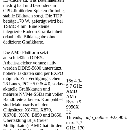
L3-Cache zu, was Datenlatenzen
niedrig hält und besonders in
CPU-limitierten Spielen für hohe,
stabile Bildraten sorgt. Die TDP
beträgt 170 W, gefertigt wird bei
TSMC 4 nm. Eine kleine
integrierte Radeon-Grafikeinheit
erlaubt die Bildausgabe ohne
dedizierte Grafikkarte.
Die AM5-Plattform setzt
ausschließlich DDR5-
Arbeitsspeicher voraus; nativ
werden DDR5-5600 unterstützt,
höhere Taktraten sind per EXPO
möglich. Zur Verfügung stehen
16x 4.3-
28 Lanes, PCIe 5.0 & 4.0, sodass
5.7 GHz
aktuelle Grafikkarten und
AMD
mehrere NVMe-SSDs mit voller
AM5
Bandbreite arbeiten. Kompatibel
Ryzen 9
sind Mainboards mit den
9950X
Chipsätzen X870E, X870,
32
X670E, X670, B850 und B650.
Threads,
info_outline
+23,90 €
Übertaktung ist ja (freier
max. 5,7
Multiplikator). AMD hat für den
GHz, 170