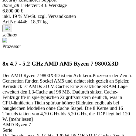
done_all
Lieferzeit: 4-6 Werktage
6.890,00 €
inkl. 19 % MwSt. zzgl.
Versandkosten
Art.Nr: 4446 | 18,97 kg
settings
Prozessor
8x 4.7 - 5.2 GHz AMD AM5 Ryzen 7 9800X3D
Der AMD Ryzen 7 9800X3D ist ein Achtkern-Prozessor der Zen 5-
Generation für den Sockel AM5 und richtet sich gezielt an Spieler.
Kernstück ist AMDs 3D-V-Cache: Eine zusätzliche SRAM-Lage
erweitert den L3-Cache auf 96 MB. Dadurch sinken Cache-
Fehlzugriffe in spieltypischen Zugriffsmustern deutlich, was in
CPU-limitierten Titeln spürbar höhere Bildraten ergibt als bei
baugleichen Modellen ohne Cache-Stapel. Die 8 Kerne und 16
Threads takten von 4,70 GHz bis 5,20 GHz, die TDP liegt bei 120
W.
[mehr lesen]
AMD Ryzen 7
Serie
16 Threads, max. 5,2 GHz, 120 W, 96 MB 3D V-Cache, Zen 5,