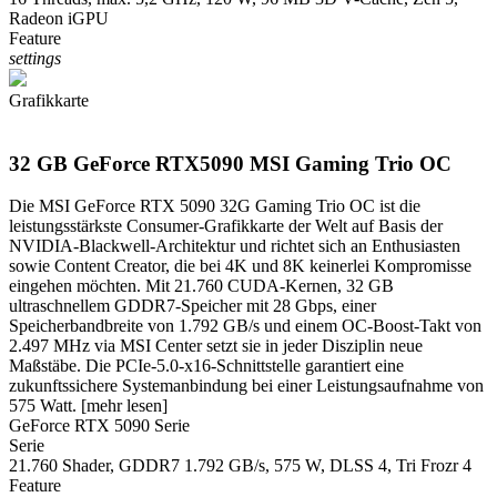
Radeon iGPU
Feature
settings
Grafikkarte
32 GB GeForce RTX5090 MSI Gaming Trio OC
Die MSI GeForce RTX 5090 32G Gaming Trio OC ist die
leistungsstärkste Consumer-Grafikkarte der Welt auf Basis der
NVIDIA-Blackwell-Architektur und richtet sich an Enthusiasten
sowie Content Creator, die bei 4K und 8K keinerlei Kompromisse
eingehen möchten. Mit 21.760 CUDA-Kernen, 32 GB
ultraschnellem GDDR7-Speicher mit 28 Gbps, einer
Speicherbandbreite von 1.792 GB/s und einem OC-Boost-Takt von
2.497 MHz via MSI Center setzt sie in jeder Disziplin neue
Maßstäbe. Die PCIe-5.0-x16-Schnittstelle garantiert eine
zukunftssichere Systemanbindung bei einer Leistungsaufnahme von
575 Watt.
[mehr lesen]
GeForce RTX 5090 Serie
Serie
21.760 Shader, GDDR7 1.792 GB/s, 575 W, DLSS 4, Tri Frozr 4
Feature