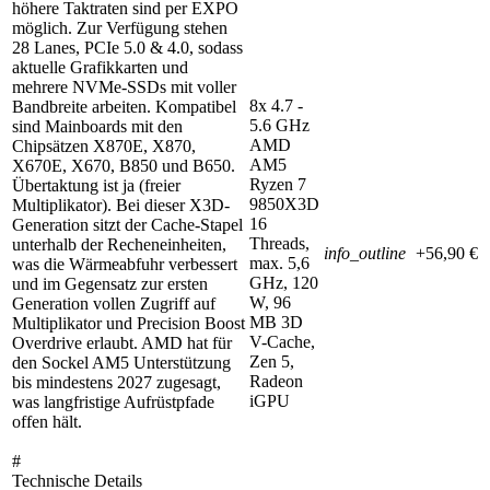
höhere Taktraten sind per EXPO
möglich. Zur Verfügung stehen
28 Lanes, PCIe 5.0 & 4.0, sodass
aktuelle Grafikkarten und
mehrere NVMe-SSDs mit voller
8x 4.7 -
Bandbreite arbeiten. Kompatibel
5.6 GHz
sind Mainboards mit den
AMD
Chipsätzen X870E, X870,
AM5
X670E, X670, B850 und B650.
Ryzen 7
Übertaktung ist ja (freier
9850X3D
Multiplikator). Bei dieser X3D-
16
Generation sitzt der Cache-Stapel
Threads,
unterhalb der Recheneinheiten,
info_outline
+56,90 €
max. 5,6
was die Wärmeabfuhr verbessert
GHz, 120
und im Gegensatz zur ersten
W, 96
Generation vollen Zugriff auf
MB 3D
Multiplikator und Precision Boost
V-Cache,
Overdrive erlaubt. AMD hat für
Zen 5,
den Sockel AM5 Unterstützung
Radeon
bis mindestens 2027 zugesagt,
iGPU
was langfristige Aufrüstpfade
offen hält.
#
Technische Details