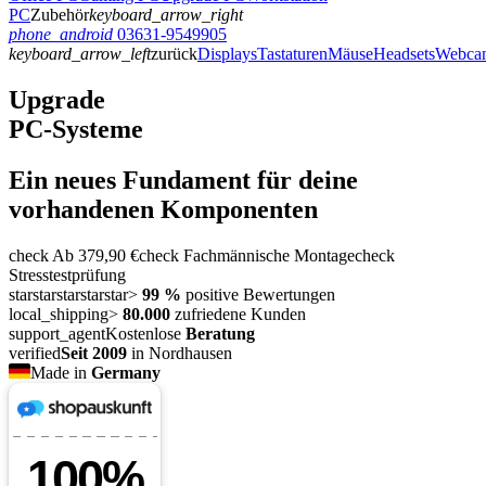
PC
Zubehör
keyboard_arrow_right
phone_android
03631-9549905
keyboard_arrow_left
zurück
Displays
Tastaturen
Mäuse
Headsets
Webca
Upgrade
PC-Systeme
Ein neues Fundament für deine
vorhandenen Komponenten
check
Ab 379,90 €
check
Fachmännische Montage
check
Stresstestprüfung
star
star
star
star
star
>
99 %
positive Bewertungen
local_shipping
>
80.000
zufriedene Kunden
support_agent
Kostenlose
Beratung
verified
Seit 2009
in Nordhausen
Made in
Germany