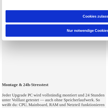
Leise CPU-Kühlung
Jeder Upgrade PC wird mit einem passenden CPU-Kühler
Cookies zulas
von be quiet! oder Scythe ausgeliefert — optimal auf den
verbauten Prozessor abgestimmt, leise im Betrieb und mit
ausreichend Reserven für übertaktbare Varianten.
Nur notwendige Cookie
Montage & 24h-Stresstest
Jeder Upgrade PC wird vollständig montiert und 24 Stunden
unter Volllast getestet — auch ohne Speicherlaufwerk. So
weißt du: CPU, Mainboard, RAM und Netzteil funktionieren