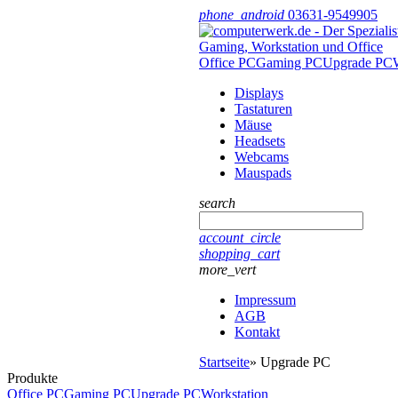
phone_android
03631-9549905
Office PC
Gaming PC
Upgrade PC
Displays
Tastaturen
Mäuse
Headsets
Webcams
Mauspads
search
account_circle
shopping_cart
more_vert
Impressum
AGB
Kontakt
Startseite
»
Upgrade PC
Produkte
Office PC
Gaming PC
Upgrade PC
Workstation