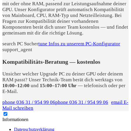
mit oder ohne RAM, passend zur Leistungsaufnahme deiner
GPU. Unser Konfigurator prüft automatisch Kompatibilität
von Mainboard, CPU, RAM-Typ und Netzteilleistung. Bei
Fragen zur Kompatibilität deiner vorhandenen
Komponenten berät dich unser Team kostenlos — und findet
gemeinsam mit dir die richtige Lösung.
search
PC Sucher
tune
Infos zu unserem PC-Konfigurator
support_agent
Kompatibilitäts-Beratung — kostenlos
Unsicher welcher Upgrade PC zu deiner GPU oder deinem
RAM passt? Unser Technik-Team berät dich werktags von
10:00–12:00
und
15:00–17:00 Uhr
— telefonisch oder per
E-Mail.
phone
036 31 / 954 99 06
phone
036 31 / 954 99 06
email
E-
Mail schreiben
Informationen
Datenschutzerklärung