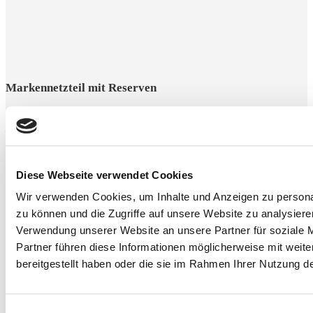
Markennetzteil mit Reserven
Stabile Stromversorgung von be quiet!, Corsair und Seasonic
— ausreichend dimensioniert für deine vorhandene
Grafikkarte und zukünftige Erweiterungen. Unser
Konfigurator wählt automatisch das passende Netzteil für
die gewählte Konfiguration.
Diese Webseite verwendet Cookies
Wir verwenden Cookies, um Inhalte und Anzeigen zu personal
zu können und die Zugriffe auf unsere Website zu analysier
Verwendung unserer Website an unsere Partner für soziale 
Partner führen diese Informationen möglicherweise mit weit
bereitgestellt haben oder die sie im Rahmen Ihrer Nutzung 