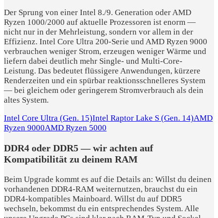
Der Sprung von einer Intel 8./9. Generation oder AMD
Ryzen 1000/2000 auf aktuelle Prozessoren ist enorm —
nicht nur in der Mehrleistung, sondern vor allem in der
Effizienz. Intel Core Ultra 200-Serie und AMD Ryzen 9000
verbrauchen weniger Strom, erzeugen weniger Wärme und
liefern dabei deutlich mehr Single- und Multi-Core-
Leistung. Das bedeutet flüssigere Anwendungen, kürzere
Renderzeiten und ein spürbar reaktionsschnelleres System
— bei gleichem oder geringerem Stromverbrauch als dein
altes System.
Intel Core Ultra (Gen. 15)
Intel Raptor Lake S (Gen. 14)
AMD
Ryzen 9000
AMD Ryzen 5000
DDR4 oder DDR5 — wir achten auf
Kompatibilität zu deinem RAM
Beim Upgrade kommt es auf die Details an: Willst du deinen
vorhandenen DDR4-RAM weiternutzen, brauchst du ein
DDR4-kompatibles Mainboard. Willst du auf DDR5
wechseln, bekommst du ein entsprechendes System. Alle